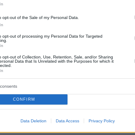
από το 2018 αποτελεί μια συνειδητή στρατηγι
In
ερα, σχεδόν 1 στους 3 εργαζομένους της
o opt-out of the Sale of my Personal Data.
ίσκονται στην Θεσσαλονίκη, καλύπτοντας
In
ουργίες σε Operations, Compliance, People και
to opt-out of processing my Personal Data for Targeted
μήματα. Παράλληλα, η Stoiximan ανακοινώνει
ing.
In
ες οι νέες θέσεις εργασίας θα ανοίγουν και γ
ς - Αθήνα και Θεσσαλονίκη. Ο στόχος είναι
o opt-out of Collection, Use, Retention, Sale, and/or Sharing
ersonal Data that Is Unrelated with the Purposes for which it
ιρεία ψάχνει κορυφαίο ταλέντο εκεί που
lected.
In
ι επενδύει στο να το κρατήσει στη Βόρεια
consents
ία, σύγχρονες εγκαταστάσεις σχεδιασμένες γ
CONFIRM
αποδοτικότητα και ευεξία, φιλοδοξούν να
ν και ως κόμβος για την πόλη, φιλοξενώντας
Data Deletion
Data Access
Privacy Policy
πρωτοβουλίες που αφορούν την τοπική κοινωνί