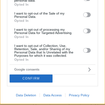
personal data.
grant or deny consent to Google and its third-party tags to
Opted In
εκπαίδευσης και αγοράς εργασίας αποτελεί
use your data for below specified purposes in below Google
βασική προϋπόθεση βιώσιμης ανάπτυξης. Η
consent section.
I want to opt-out of the Sale of my
Personal Data.
πρόκληση πλέον δεν αφορά μόνο την
Opted In
προσαρμογή στα νέα δεδομένα, αλλά τη
διαμόρφωση ενός οικοσυστήματος που θα
I want to opt-out of processing my
Personal Data for Targeted Advertising.
προβλέπει τις εξελίξεις και θα εξοπλίζει τους
Opted In
ανθρώπους με δεξιότητες διαχρονικής αξίας.
I want to opt-out of Collection, Use,
Retention, Sale, and/or Sharing of my
Personal Data that Is Unrelated with the
Στην κεντρική φωτογραφία (από αριστερά):
Purposes for which it was collected.
Opted In
Μαρία Φιλίππου, Partner, Chief People Officer,
PwC, Ελλάδα - Γεώργιος Πέτσης, Διευθύνων
Google consents
Σύμβουλος, DPort Services & Piraeus
Consolidation and Distribution Centre S.A.
CONFIRM
(PCDC), Ελλάδα - Γιάννα Ανδρονοπούλου,
General Manager Ελλάδα, Κύπρος & Μάλτα,
Data Deletion
Data Access
Privacy Policy
Microsoft - Γιώργος Μαργώνης, Πρόεδρος και
Διευθύνων Σύμβουλος, Παπαστράτος - Πάρης