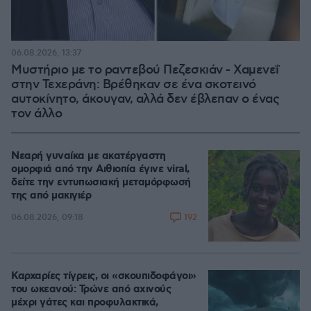
06.08.2026, 13:37
Μυστήριο με το ραντεβού Πεζεσκιάν - Χαμενεΐ
στην Τεχεράνη: Βρέθηκαν σε ένα σκοτεινό
αυτοκίνητο, άκουγαν, αλλά δεν έβλεπαν ο ένας
τον άλλο
Νεαρή γυναίκα με ακατέργαστη
ομορφιά από την Αιθιοπία έγινε viral,
δείτε την εντυπωσιακή μεταμόρφωσή
της από μακιγιέρ
192
06.08.2026, 09:18
Καρχαρίες τίγρεις, οι «σκουπιδοφάγοι»
του ωκεανού: Τρώνε από αχινούς
μέχρι γάτες και προφυλακτικά,