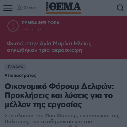
Games
ΣΥΜΒΑΙΝΕΙ ΤΩΡΑ
πριν μία ώρα
Φωτιά στην Aγία Μαρίνα Ηλείας,
σηκώθηκαν τρία αεροσκάφη
ΕΛΛΑΔΑ
Παπαστράτος
Οικονομικό Φόρουμ Δελφών:
Προκλήσεις και λύσεις για το
μέλλον της εργασίας
Στο πλαίσιο του 11ου Φόρουμ, εκπρόσωποι της
Πολιτείας, του ακαδημαϊκού και του