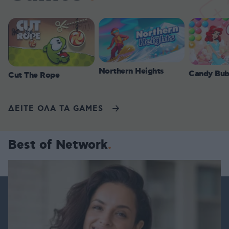
Northern Heights
Candy Bub
Cut The Rope
ΔΕΙΤΕ ΟΛΑ ΤΑ GAMES
Best of Network