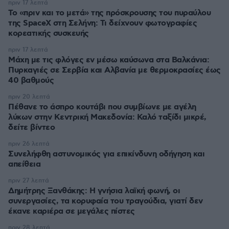
πριν 17 λεπτά
Το «πριν και το μετά» της πρόσκρουσης του πυραύλου
της SpaceX στη Σελήνη: Τι δείχνουν φωτογραφίες
κορεατικής συσκευής
πριν 17 λεπτά
Μάχη με τις φλόγες εν μέσω καύσωνα στα Βαλκάνια:
Πυρκαγιές σε Σερβία και Αλβανία με θερμοκρασίες έως
40 βαθμούς
πριν 20 λεπτά
Πέθανε το άσπρο κουτάβι που συμβίωνε με αγέλη
λύκων στην Κεντρική Μακεδονία: Καλό ταξίδι μικρέ,
δείτε βίντεο
πριν 26 λεπτά
Συνελήφθη αστυνομικός για επικίνδυνη οδήγηση και
απείθεια
πριν 27 λεπτά
Δημήτρης Ξανθάκης: Η γνήσια λαϊκή φωνή, οι
συνεργασίες, τα κορυφαία του τραγούδια, γιατί δεν
έκανε καριέρα σε μεγάλες πίστες
πριν 28 λεπτά