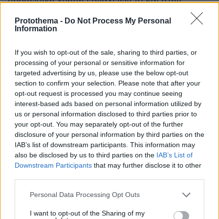
προσωπική χρήση εργαλείων AI και στην
ενσωμάτωσή τους στον εργασιακό χώρο, όπου
Protothema -
Do Not Process My Personal
το ποσοστό χρήσης παραμένει κοντά στο 20%.
Information
Αναφερόμενος στις δεξιότητες που ζητούν
If you wish to opt-out of the sale, sharing to third parties, or
processing of your personal or sensitive information for
περισσότερο οι εργοδότες σε ευρωπαϊκό
targeted advertising by us, please use the below opt-out
επίπεδο, έκανε λόγο για τέσσερις βασικές
section to confirm your selection. Please note that after your
κατηγορίες: ψηφιακές δεξιότητες, ήπιες
opt-out request is processed you may continue seeing
κοινωνικές δεξιότητες, δεξιότητες διοίκησης
interest-based ads based on personal information utilized by
us or personal information disclosed to third parties prior to
και ηγεσίας, καθώς και δεξιότητες
your opt-out. You may separately opt-out of the further
αυτοδιαχείρισης. Όπως εξήγησε, οι τελευταίες
disclosure of your personal information by third parties on the
αφορούν
«το να μπορεί ένας άνθρωπος να
IAB’s list of downstream participants. This information may
διαχειρίζεται την ικανότητά του να μαθαίνει
also be disclosed by us to third parties on the
IAB’s List of
Downstream Participants
that may further disclose it to other
διαρκώς και να εξελίσσεται σε επαγγελματικό
third parties.
αλλά κυρίως σε προσωπικό επίπεδο»
.
Please note that this website/app uses one or more Google
Personal Data Processing Opt Outs
services and may gather and store information including but
Σε ένα περιβάλλον όπου η αλλαγή αποτελεί τη
not limited to your visit or usage behaviour. You may click to
I want to opt-out of the Sharing of my
μόνη σταθερά, η αποτελεσματική σύνδεση