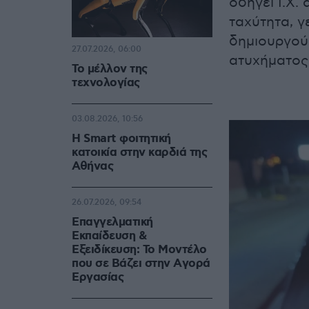
οδηγεί Ι.Χ.
ταχύτητα, γ
δημιουργού
27.07.2026, 06:00
ατυχήματος
Το μέλλον της
τεχνολογίας
03.08.2026, 10:56
Η Smart φοιτητική
κατοικία στην καρδιά της
Αθήνας
26.07.2026, 09:54
Επαγγελματική
Εκπαίδευση &
Εξειδίκευση: Το Mοντέλο
που σε Bάζει στην Aγορά
Eργασίας