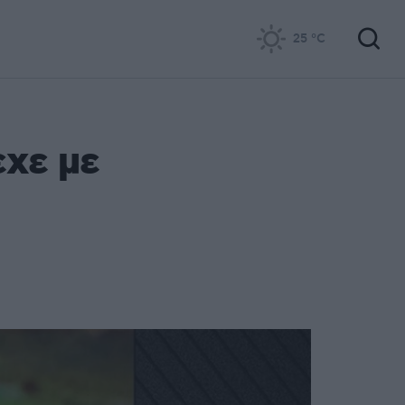
25
°C
χε με