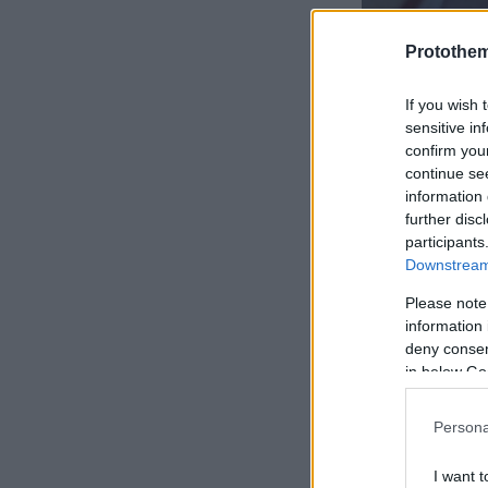
Protothe
If you wish 
sensitive in
confirm you
continue se
information 
further disc
participants
Downstream 
Please note
information 
deny consent
in below Go
Persona
I want t