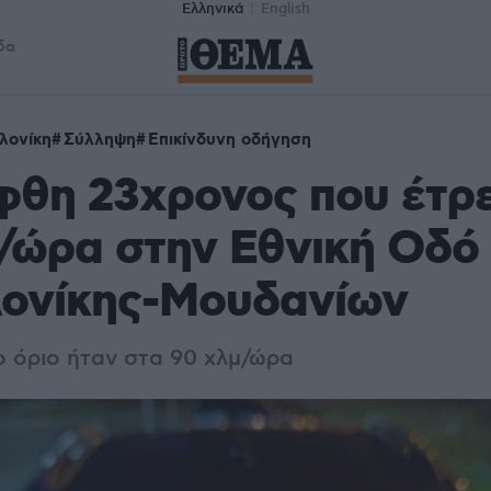
Ελληνικά
English
δα
λονίκη
Σύλληψη
Επικίνδυνη οδήγηση
φθη 23χρονος που έτρε
/ώρα στην Εθνική Οδό
ονίκης-Μουδανίων
ο όριο ήταν στα 90 χλμ/ώρα