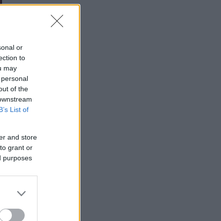
sonal or
ection to
ou may
 personal
out of the
 downstream
B’s List of
er and store
to grant or
ed purposes