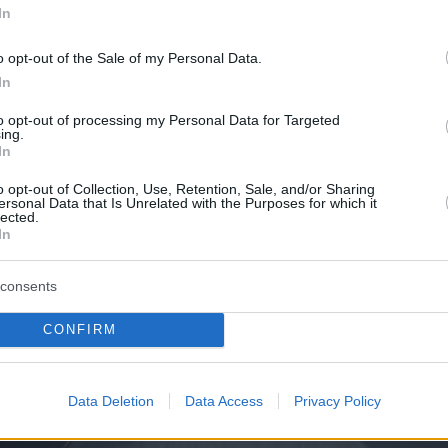
In
o opt-out of the Sale of my Personal Data.
α, οι αστυνομικοί της Τροχαίας Θεσσαλονίκης
In
το όχημα να κινείται με ταχύτητα 178 χλμ/ώρ
to opt-out of processing my Personal Data for Targeted
Θεσσαλονίκης - Μουδανιών, υπερβαίνοντας
ing.
ο επιτρεπόμενο όριο των 90 χλμ/ώρα.
In
o opt-out of Collection, Use, Retention, Sale, and/or Sharing
ersonal Data that Is Unrelated with the Purposes for which it
lected.
In
consents
CONFIRM
Data Deletion
Data Access
Privacy Policy