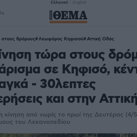
Ελληνικά
English
δα
 στους δρόμους
Λεωφόρος Κηφισού
Αττική Οδός
κίνηση τώρα στους δρό
άρισμα σε Κηφισό, κέν
αγκά - 30λεπτες
ρήσεις και στην Αττικ
η κίνηση από νωρίς το πρωί της Δευτέρας (4/
μους του Λεκανοπεδίου