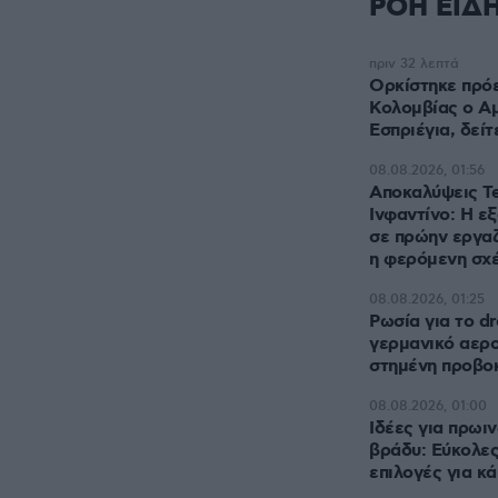
ΡΟΗ ΕΙΔ
πριν 32 λεπτά
Ορκίστηκε πρό
Κολομβίας ο Α
Εσπριέγια, δείτ
08.08.2026, 01:56
Αποκαλύψεις Te
Ινφαντίνο: Η ε
σε πρώην εργαζ
η φερόμενη σχ
08.08.2026, 01:25
Ρωσία για το d
γερμανικό αερο
στημένη προβο
08.08.2026, 01:00
Ιδέες για πρωιν
βράδυ: Εύκολες
επιλογές για κ