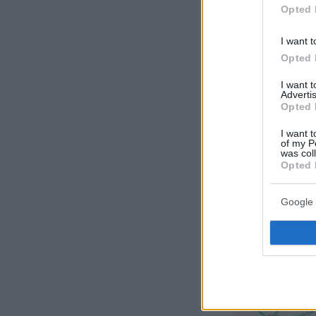
Opted 
— Attiki 
I want t
Opted 
I want 
Advertis
Opted 
I want t
of my P
was col
Opted 
Google 