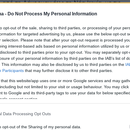
η από τη Λένορμαν έως τη Νέα Ιωνία, με τις
ις να είναι συνεχείς.
ma -
Do Not Process My Personal Information
to opt-out of the sale, sharing to third parties, or processing of your per
σεις και στην Αττική Οδό
formation for targeted advertising by us, please use the below opt-out s
r selection. Please note that after your opt-out request is processed y
eing interest-based ads based on personal information utilized by us or
νηση παρατηρείται και στην
Αττική Οδό
,
disclosed to third parties prior to your opt-out. You may separately opt-
 ρεύμα προς το Αεροδρόμιο.
losure of your personal information by third parties on the IAB’s list of
. This information may also be disclosed by us to third parties on the
IA
Participants
that may further disclose it to other third parties.
ήσεις:
 that this website/app uses one or more Google services and may gath
including but not limited to your visit or usage behaviour. You may click 
δρόμιο 25’-30’ από κόμβο Φυλής έως κόμβο
 to Google and its third-party tags to use your data for below specifi
ogle consent section.
υσίνα 20΄-25΄ από κόμβο Ανθούσας έως κόμβο
l Data Processing Opt Outs
ηττού 20'-25' από κόμβο Αγ. Παρασκευής έως
φισίας.
https://t.co/hEqNSTh4u9
o opt-out of the Sharing of my personal data.