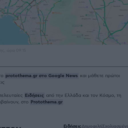
ης, ώρα 09:15
protothema.gr στο Google News
το
και μάθετε πρώτοι
εις
Ειδήσεις
 τελευταίες
από την Ελλάδα και τον Κόσμο, τη
Protothema.gr
μβαίνουν, στο
Ειδήσεις
Δημοφιλή
Σχολιασμέν