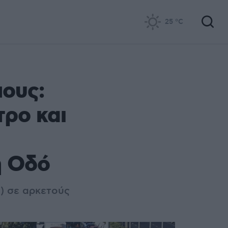
25
°C
μους:
τρο και
ή Οδό
5) σε αρκετούς