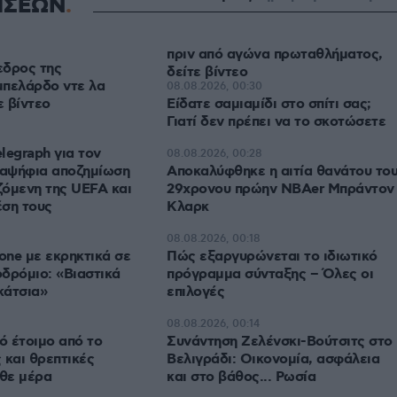
ΗΣΕΩΝ
πριν από αγώνα πρωταθλήματος,
εδρος της
δείτε βίντεο
μπελάρδο ντε λα
08.08.2026, 00:30
ε βίντεο
Είδατε σαμιαμίδι στο σπίτι σας;
Γιατί δεν πρέπει να το σκοτώσετε
legraph για τον
08.08.2026, 00:28
ξαψήφια αποζημίωση
Αποκαλύφθηκε η αιτία θανάτου το
όμενη της UEFA και
29χρονου πρώην NBAer Μπράντον
έση τους
Κλαρκ
08.08.2026, 00:18
rone με εκρηκτικά σε
Πώς εξαργυρώνεται το ιδιωτικό
δρόμιο: «Βιαστικά
πρόγραμμα σύνταξης – Όλες οι
κάτσια»
επιλογές
08.08.2026, 00:14
ό έτοιμο από το
Συνάντηση Ζελένσκι-Βούτσιτς στο
 και θρεπτικές
Βελιγράδι: Οικονομία, ασφάλεια
άθε μέρα
και στο βάθος... Ρωσία