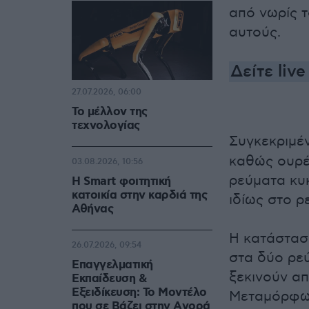
από νωρίς τ
αυτούς.
Δείτε liv
27.07.2026, 06:00
Το μέλλον της
τεχνολογίας
Συγκεκριμέν
καθώς ουρές
03.08.2026, 10:56
ρεύματα κυ
Η Smart φοιτητική
κατοικία στην καρδιά της
ιδίως στο ρ
Αθήνας
Η κατάσταση
26.07.2026, 09:54
στα δύο ρε
Επαγγελματική
ξεκινούν απ
Εκπαίδευση &
Εξειδίκευση: Το Mοντέλο
Μεταμόρφωσ
που σε Bάζει στην Aγορά