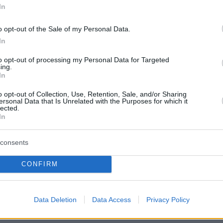
In
o opt-out of the Sale of my Personal Data.
In
to opt-out of processing my Personal Data for Targeted
ing.
In
οκώστας, χαμογελαστός, οδηγείται στη φυλακή τον Αύγουστο
ς μήνες μετά θα αποδράσει με ελικόπτερο από τον Κορυδαλλό
o opt-out of Collection, Use, Retention, Sale, and/or Sharing
ersonal Data that Is Unrelated with the Purposes for which it
lected.
In
τιγμή, ο πρόσφατος θάνατος του αδελφού του
αιοκώστα
επαναφέρει στο προσκήνιο το
consents
 επί χρόνια στοιχειώνει τις έρευνες: ζει ή όχι
CONFIRM
αλαιοκώστας και, αν ναι, πού βρίσκεται
Data Deletion
Data Access
Privacy Policy