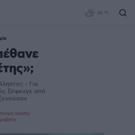
28
°C
μία
πέθανε
έτης»;
λληπτος - Για
ώς ξέφευγε από
οξενούσαν
ράνομη χρήση/
παραβάτη