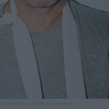
ώστας πέθανε στα Τρίκαλα σε ηλικία 65 ετών