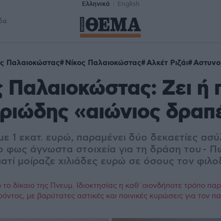
Ελληνικά
English
δα
ς Παλαιοκώστας
Νίκος Παλαιοκώστας
Αλκέτ Ριζάι
Αστυνο
 Παλαιοκώστας: Ζει ή 
ριώδης «αιώνιος δραπ
ε 1 εκατ. ευρώ, παραμένει δύο δεκαετίες ασύ
 φως άγνωστα στοιχεία για τη δράση του - Π
ιατί μοίραζε χιλιάδες ευρώ σε όσους τον φιλ
το δίκαιο της Πνευμ. Ιδιοκτησίας η καθ΄οιονδήποτε τρόπο πα
ρόντος, με βαρύτατες αστικές και ποινικές κυρώσεις για τον 