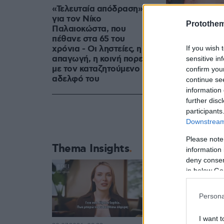
«Τελευταία απόδραση»
για τον Νίκο
Protothe
Παλαιοκώστα, που
πέθανε στα 65 του
χρόνια - Οι ληστείες, η
If you wish 
απαγωγή, η κοινή πορεία
sensitive in
με τον καταζητούμενο
confirm you
αδελφό του
continue se
information 
further disc
participants
Downstream 
Please note
Thema Insights
information 
deny consent
in below Go
Persona
I want t