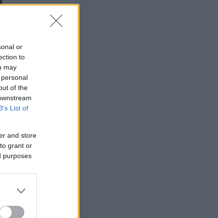
sonal or
ection to
ou may
 personal
out of the
 downstream
B’s List of
er and store
to grant or
ed purposes