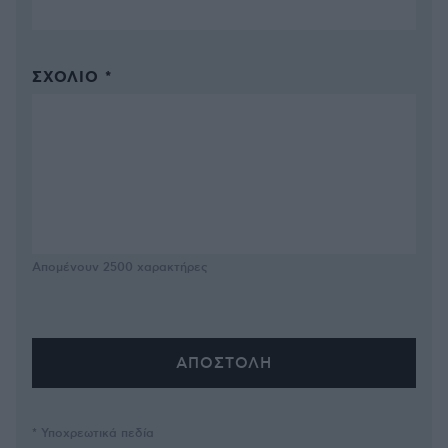
ΣΧΌΛΙΟ *
Απομένουν
2500
χαρακτήρες
* Υποχρεωτικά πεδία