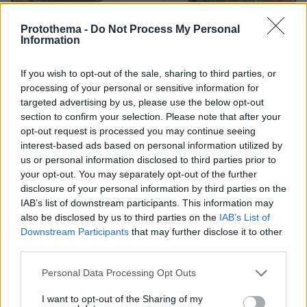
Protothema -
Do Not Process My Personal
Information
If you wish to opt-out of the sale, sharing to third parties, or
processing of your personal or sensitive information for
targeted advertising by us, please use the below opt-out
section to confirm your selection. Please note that after your
opt-out request is processed you may continue seeing
interest-based ads based on personal information utilized by
us or personal information disclosed to third parties prior to
your opt-out. You may separately opt-out of the further
disclosure of your personal information by third parties on the
IAB’s list of downstream participants. This information may
also be disclosed by us to third parties on the
IAB’s List of
Downstream Participants
that may further disclose it to other
06.08.2026, 19:34
third parties.
Γιατί δεν έσωσα το κουτάβι: Ο ερευνητής που
κατέγραφε τη συμβίωση του μικρού σκυλιού με
Please note that this website/app uses one or more Google
Personal Data Processing Opt Outs
αγέλη λύκων εξηγεί γιατί δεν επενέβη, όταν το
services and may gather and store information including but
είδε άρρωστο
not limited to your visit or usage behaviour. You may click to
I want to opt-out of the Sharing of my