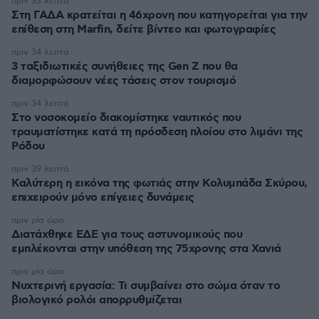
πριν 33 λεπτά
Στη ΓΑΔΑ κρατείται η 46χρονη που κατηγορείται για την
επίθεση στη Marfin, δείτε βίντεο και φωτογραφίες
πριν 34 λεπτά
3 ταξιδιωτικές συνήθειες της Gen Z που θα
διαμορφώσουν νέες τάσεις στον τουρισμό
πριν 34 λεπτά
Στο νοσοκομείο διακομίστηκε ναυτικός που
τραυματίστηκε κατά τη πρόσδεση πλοίου στο λιμάνι της
Ρόδου
πριν 39 λεπτά
Καλύτερη η εικόνα της φωτιάς στην Κολυμπάδα Σκύρου,
επιχειρούν μόνο επίγειες δυνάμεις
πριν μία ώρα
Διατάχθηκε ΕΔΕ για τους αστυνομικούς που
εμπλέκονται στην υπόθεση της 75χρονης στα Χανιά
πριν μία ώρα
Νυχτερινή εργασία: Τι συμβαίνει στο σώμα όταν το
βιολογικό ρολόι απορρυθμίζεται