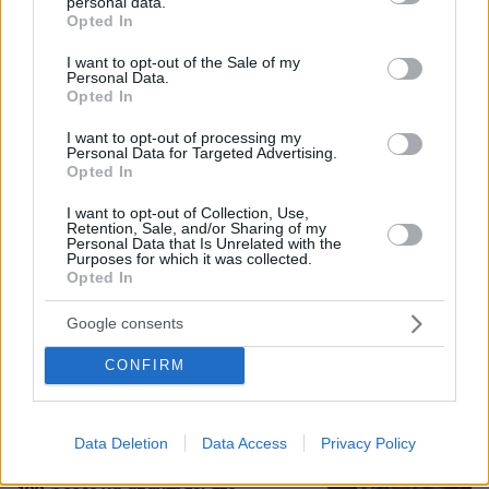
personal data.
grant or deny consent to Google and its third-party tags to
Opted In
use your data for below specified purposes in below Google
Αριστοτέλης Δαμίγος: Σε κλίμα
consent section.
I want to opt-out of the Sale of my
οδύνης έγινε η αποτέφρωση του
Personal Data.
συντονιστή που σκοτώθηκε μετά τη
Opted In
σύγκρουση ελικοπτέρων στην Ψάθα,
φωτογραφίες
I want to opt-out of processing my
Personal Data for Targeted Advertising.
81
06.08.2026, 20:03
Opted In
I want to opt-out of Collection, Use,
Retention, Sale, and/or Sharing of my
Γιώργος Παράσχος: Χαμογελαστός,
Personal Data that Is Unrelated with the
Purposes for which it was collected.
δίνει τη μάχη του με τον καρκίνο,
Opted In
μπήκε στο νοσοκομείο για νέα
θεραπεία
Google consents
39
06.08.2026, 18:00
CONFIRM
Προϊόν εργαστηρίου ή της φύσης ο
Data Deletion
Data Access
Privacy Policy
κορωνοϊός; Άλλα έλεγε δημόσια ο
Φάουτσι και άλλα ιδιωτικά, αρνήθηκε