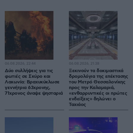
06.08.2026, 22:44
06.08.2026, 21:38
Δύο συλλήψεις για τις
Ξεκινούν τα δοκιμαστικά
φωτιές σε Σκύρο και
δρομολόγια της επέκτασης
Λακωνία: Βραχυκύκλωσε
του Μετρό Θεσσαλονίκης
γεννήτρια 63χρονης,
προς την Καλαμαριά,
71χρονος άναψε ψησταριά
«ενθαρρυντικές οι πρώτες
ενδείξεις» δηλώνει ο
Ταχιάος