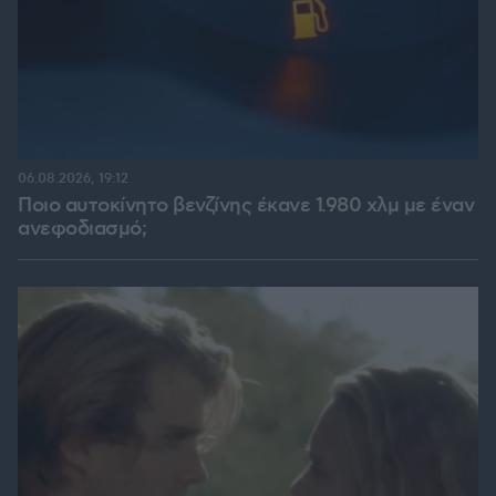
06.08.2026, 19:12
Ποιο αυτοκίνητο βενζίνης έκανε 1.980 χλμ με έναν
ανεφοδιασμό;