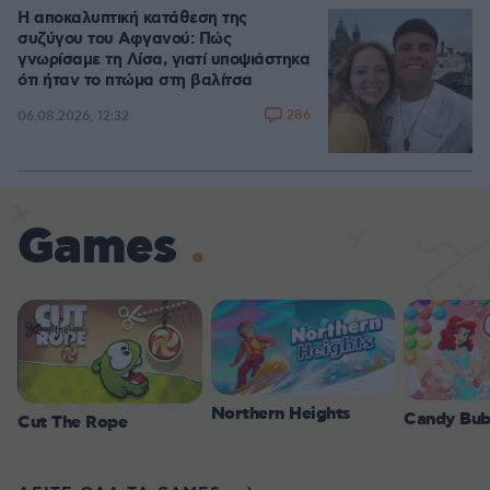
Η αποκαλυπτική κατάθεση της
συζύγου του Αφγανού: Πώς
γνωρίσαμε τη Λίσα, γιατί υποψιάστηκα
ότι ήταν το πτώμα στη βαλίτσα
286
06.08.2026, 12:32
Games
Northern Heights
Candy Bub
Cut The Rope