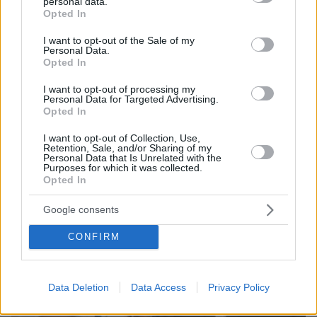
personal data.
grant or deny consent to Google and its third-party tags to
Opted In
use your data for below specified purposes in below Google
06.08.2026, 12:32
consent section.
I want to opt-out of the Sale of my
Η αποκαλυπτική κατάθεση της συζύγου του
Personal Data.
Opted In
Αφγανού: Πώς γνωρίσαμε τη Λίσα, γιατί
υποψιάστηκα ότι ήταν το πτώμα στη βαλίτσα
I want to opt-out of processing my
Personal Data for Targeted Advertising.
Opted In
I want to opt-out of Collection, Use,
Retention, Sale, and/or Sharing of my
Personal Data that Is Unrelated with the
Purposes for which it was collected.
Opted In
Google consents
CONFIRM
Data Deletion
Data Access
Privacy Policy