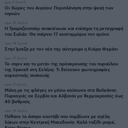
πριν 6 λεπτά
Οι Xώρες του Αιγαίου: Περιπλάνηση στην ψυχή των
νησιών
πριν 10 λεπτά
Η Τραμπζονσπόρ ανακοίνωσε και επίσημα τη μεταγραφή
του Σαλάχ: Θα παίρνει 17 εκατομμύρια τον χρόνο
πριν 14 λεπτά
Στην Ίμπιζα με τον νέο της σύντροφο η Κιάρα Φεράνι
πριν 17 λεπτά
Το «πριν και το μετά» της πρόσκρουσης του πυραύλου
της SpaceX στη Σελήνη: Τι δείχνουν φωτογραφίες
κορεατικής συσκευής
πριν 17 λεπτά
Μάχη με τις φλόγες εν μέσω καύσωνα στα Βαλκάνια:
Πυρκαγιές σε Σερβία και Αλβανία με θερμοκρασίες έως
40 βαθμούς
πριν 19 λεπτά
Πέθανε το άσπρο κουτάβι που συμβίωνε με αγέλη
λύκων στην Κεντρική Μακεδονία: Καλό ταξίδι μικρέ,