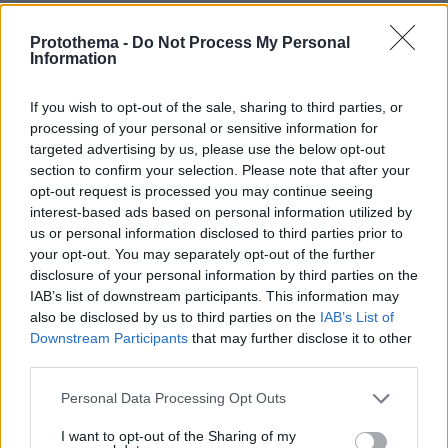
ΤΑ ΠΙΟ ΔΗΜΟΦΙΛΗ
Protothema -
Do Not Process My Personal
Information
If you wish to opt-out of the sale, sharing to third parties, or
processing of your personal or sensitive information for
targeted advertising by us, please use the below opt-out
section to confirm your selection. Please note that after your
opt-out request is processed you may continue seeing
interest-based ads based on personal information utilized by
us or personal information disclosed to third parties prior to
your opt-out. You may separately opt-out of the further
disclosure of your personal information by third parties on the
IAB’s list of downstream participants. This information may
also be disclosed by us to third parties on the
IAB’s List of
Downstream Participants
that may further disclose it to other
third parties.
Please note that this website/app uses one or more Google
Personal Data Processing Opt Outs
services and may gather and store information including but
not limited to your visit or usage behaviour. You may click to
I want to opt-out of the Sharing of my