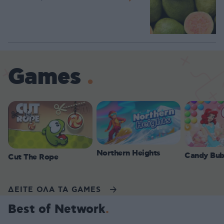
Games
Northern Heights
Candy Bub
Cut The Rope
ΔΕΙΤΕ ΟΛΑ ΤΑ GAMES
Best of Network