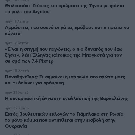
Θαλασσάκι: Γεύσεις και αρώματα της Τήνου με φόντο
το μπλε του Αιγαίου
πριν 11 λεπτά
Αρρώστιες που συχνά οι γάτες κρύβουν και τι πρέπει να
κάνετε
πριν 17 λεπτά
«Είναι η στιγμή που παγώνεις, ο πιο δυνατός που έχω
ζήσει», λέει Έλληνας κάτοικος της Μπογκοτά για τον
σεισμό των 7,4 Ρίχτερ
πριν 18 λεπτά
Παναθηναϊκός: Τι σημαίνει η ισοπαλία στο πρώτο ματς
και τι δείχνει για πρόκριση
πριν 21 λεπτά
H συναρπαστική άγνωστη εναλλακτική της Βαρκελώνης
πριν 22 λεπτά
Εκτός βουλευτικών εκλογών το Γιάμπλακο στη Ρωσία,
το μόνο κόμμα που αντιτίθεται στην εισβολή στην
Ουκρανία