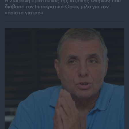
Η 24χρονη αριστούχος της Ιατρικής Αθηνών, που
διάβασε τον Ιπποκρατικό Όρκο, μιλά για τον
«άριστο γιατρό»