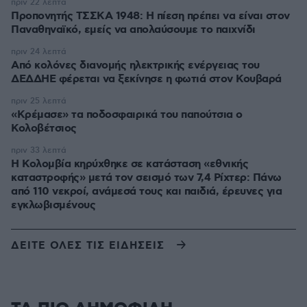
πριν 22 λεπτά
Προπονητής ΤΣΣΚΑ 1948: Η πίεση πρέπει να είναι στον
Παναθηναϊκό, εμείς να απολαύσουμε το παιχνίδι
πριν 24 λεπτά
Από κολόνες διανομής ηλεκτρικής ενέργειας του
ΔΕΔΔΗΕ φέρεται να ξεκίνησε η φωτιά στον Κουβαρά
πριν 25 λεπτά
«Κρέμασε» τα ποδοσφαιρικά του παπούτσια ο
Κολοβέτσιος
πριν 33 λεπτά
Η Κολομβία κηρύχθηκε σε κατάσταση «εθνικής
καταστροφής» μετά τον σεισμό των 7,4 Ρίχτερ: Πάνω
από 110 νεκροί, ανάμεσά τους και παιδιά, έρευνες για
εγκλωβισμένους
ΔΕΙΤΕ ΟΛΕΣ ΤΙΣ ΕΙΔΗΣΕΙΣ