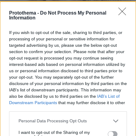
Protothema -
Do Not Process My Personal
Information
If you wish to opt-out of the sale, sharing to third parties, or
processing of your personal or sensitive information for
targeted advertising by us, please use the below opt-out
section to confirm your selection. Please note that after your
opt-out request is processed you may continue seeing
interest-based ads based on personal information utilized by
us or personal information disclosed to third parties prior to
10.08.2026, 14:19
your opt-out. You may separately opt-out of the further
Κόμμα Καρυστιανού: Γιατί χάνεται μέσα σε δύο
disclosure of your personal information by third parties on the
μήνες η «Ελπίδα» της προέδρου Μαρίας
IAB’s list of downstream participants. This information may
also be disclosed by us to third parties on the
IAB’s List of
Downstream Participants
that may further disclose it to other
Η σκοτεινή ιστορία πίσω από τη δόξα:
third parties.
Όταν ο Κρίστοφερ Νόλαν
εκλιπαρούσε να μην καταδικαστεί ο
Please note that this website/app uses one or more Google
Personal Data Processing Opt Outs
αδελφός του για υπόθεση δολοφονίας
services and may gather and store information including but
στην Κόστα Ρίκα
not limited to your visit or usage behaviour. You may click to
I want to opt-out of the Sharing of my