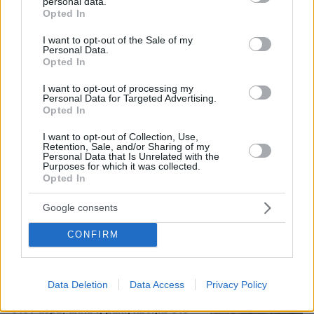
personal data.
grant or deny consent to Google and its third-party tags to
1
10.08.2026, 20:48
Opted In
use your data for below specified purposes in below Google
consent section.
I want to opt-out of the Sale of my
Personal Data.
Ιταλίδα τουρίστρια τραυματίστηκε
Opted In
σοβαρά από το ρεύμα αεροπλάνου
στο αεροδρόμιο Σκιάθου
I want to opt-out of processing my
Personal Data for Targeted Advertising.
24
10.08.2026, 20:42
Opted In
I want to opt-out of Collection, Use,
Retention, Sale, and/or Sharing of my
Personal Data that Is Unrelated with the
Purposes for which it was collected.
«Σκεφτόμουν την αυτοκτονία»
Opted In
εξομολογήθηκε ο Μπραντ Πιτ για την
περίοδο του χωρισμού από την
Google consents
Αντζελίνα Τζολί
CONFIRM
17
10.08.2026, 18:23
Data Deletion
Data Access
Privacy Policy
Γιατί κάηκε η Αττικοβοιωτία: Υπεροπλία
στον αέρα, αλλά η μάχη χάθηκε στο