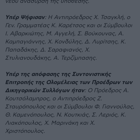
νέου ανάσυρση της υπόθεσης.
Υπέρ Ψήφισαν
: Η Αντιπρόεδρος Χ. Τσαγκλή, ο
Γεν. Γραμματέας Κ. Καρέτσος και οι Σύμβουλοι
Ι. Αβαρκιώτης, Μ. Αγγελή, Σ. Βούκουνας, Α.
Καμπαγιάννης, Χ. Κονδύλης, Δ. Λυρίτσης, Κ.
Παπαδάκης, Δ. Σαραφιανός, Χ.
Στυλιανουδάκης, Α. Τερζίμπασης.
Υπέρ της απόφασης της Συντονιστικής
Επιτροπής της Ολομέλειας των Προέδρων των
Δικηγορικών Συλλόγων ήταν
: Ο Πρόεδρος Α.
Κουτσόλαμπρος, ο Αντιπρόεδρος Ζ.
Σταυρόπουλος και οι Σύμβουλοι Φ. Γιαννούλας,
Θ. Καμενόπουλος, Ν. Κουτκιάς, Σ. Λεριός, Κ.
Λιακόπουλος, Χ. Μαρινάκη και Χ.
Χριστόπουλος.