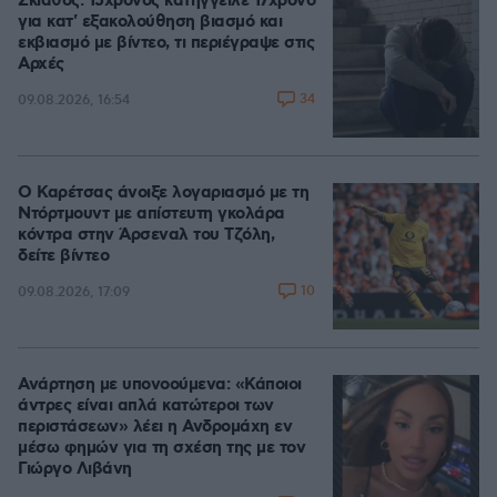
Σκιάθος: 15χρονος κατήγγειλε 17χρονο
για κατ' εξακολούθηση βιασμό και
εκβιασμό με βίντεο, τι περιέγραψε στις
Αρχές
34
09.08.2026, 16:54
Ο Καρέτσας άνοιξε λογαριασμό με τη
Ντόρτμουντ με απίστευτη γκολάρα
κόντρα στην Άρσεναλ του Τζόλη,
δείτε βίντεο
10
09.08.2026, 17:09
Ανάρτηση με υπονοούμενα: «Κάποιοι
άντρες είναι απλά κατώτεροι των
περιστάσεων» λέει η Ανδρομάχη εν
μέσω φημών για τη σχέση της με τον
Γιώργο Λιβάνη