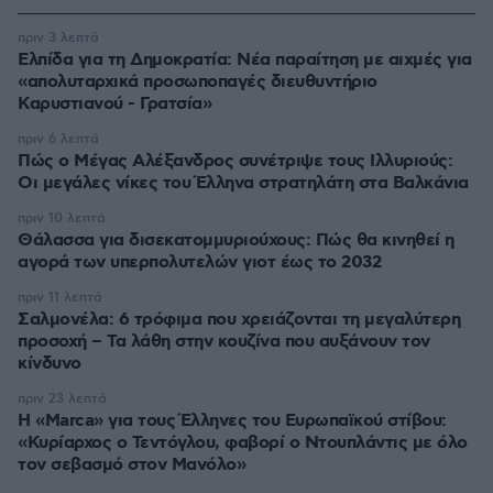
πριν 3 λεπτά
Ελπίδα για τη Δημοκρατία: Νέα παραίτηση με αιχμές για
«απολυταρχικά προσωποπαγές διευθυντήριο
Καρυστιανού - Γρατσία»
πριν 6 λεπτά
Πώς ο Μέγας Αλέξανδρος συνέτριψε τους Ιλλυριούς:
Οι μεγάλες νίκες του Έλληνα στρατηλάτη στα Βαλκάνια
πριν 10 λεπτά
Θάλασσα για δισεκατομμυριούχους: Πώς θα κινηθεί η
αγορά των υπερπολυτελών γιοτ έως το 2032
πριν 11 λεπτά
Σαλμονέλα: 6 τρόφιμα που χρειάζονται τη μεγαλύτερη
προσοχή – Τα λάθη στην κουζίνα που αυξάνουν τον
κίνδυνο
πριν 23 λεπτά
Η «Marca» για τους Έλληνες του Ευρωπαϊκού στίβου:
«Κυρίαρχος ο Τεντόγλου, φαβορί ο Ντουπλάντις με όλο
τον σεβασμό στον Μανόλο»