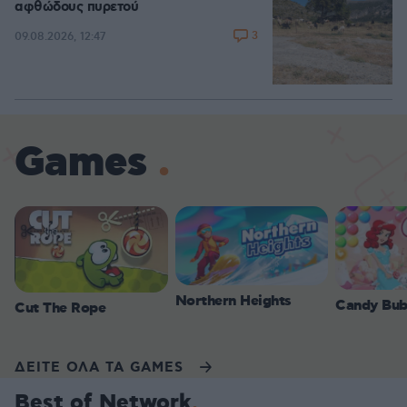
αφθώδους πυρετού
3
09.08.2026, 12:47
Games
Northern Heights
Candy Bub
Cut The Rope
ΔΕΙΤΕ ΟΛΑ ΤΑ GAMES
Best of Network