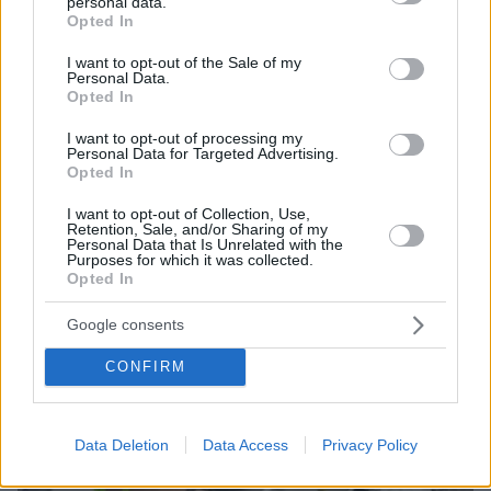
personal data.
grant or deny consent to Google and its third-party tags to
27.04.2026, 09:15
Opted In
use your data for below specified purposes in below Google
Άρειος Πάγος: Δεν ανασύρεται από το αρχείο η υπόθεση
consent section.
των τηλεφωνικών υποκλοπών
I want to opt-out of the Sale of my
Personal Data.
Opted In
Thema Insights
I want to opt-out of processing my
Personal Data for Targeted Advertising.
Opted In
I want to opt-out of Collection, Use,
Retention, Sale, and/or Sharing of my
Personal Data that Is Unrelated with the
Purposes for which it was collected.
Opted In
Google consents
CONFIRM
Data Deletion
Data Access
Privacy Policy