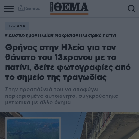
Games
ΕΛΛΑΔΑ
Column
Column
Δυστύχημα
Ηλεία
Μακρίσια
Ηλεκτρικό πατίνι
1
2
Θρήνος στην Ηλεία για τον
θάνατο του 13χρονου με το
πατίνι, δείτε φωτογραφίες από
το σημείο της τραγωδίας
Στην προσπάθειά του να αποφύγει
παρκαρισμένo αυτοκίνητο, συγκρούστηκε
μετωπικά με άλλο όχημα