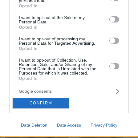
personal data.
grant or deny consent to Google and its third-party tags to
Opted In
use your data for below specified purposes in below Google
consent section.
I want to opt-out of the Sale of my
Personal Data.
Opted In
I want to opt-out of processing my
Personal Data for Targeted Advertising.
Opted In
I want to opt-out of Collection, Use,
Retention, Sale, and/or Sharing of my
Personal Data that Is Unrelated with the
Purposes for which it was collected.
Opted In
08.08.2026, 18:08
Μυστήριο 3.500 ετών στη Σαντορίνη: Ο 15χρονος
Google consents
που δεν πρόλαβε να ξεφύγει από το τσουνάμι
μπορεί ν' αλλάξει τη χρονολογία της μεγάλης
CONFIRM
έκρηξης
Data Deletion
Data Access
Privacy Policy