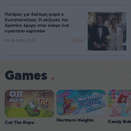
Πατέρας για δεύτερη φορά ο
Κωνσταντέλιας: Η σύζυγός του
Χριστίνα έφερε στον κόσμο ένα
υγιέστατο κοριτσάκι
62
08.08.2026, 22:23
Games
Northern Heights
Candy Bub
Cut The Rope