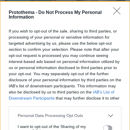
Protothema -
Do Not Process My Personal
Information
If you wish to opt-out of the sale, sharing to third parties, or
processing of your personal or sensitive information for
08.08.2026, 21:43
targeted advertising by us, please use the below opt-out
Χόρχε Μέσι: Ο εργάτης από το Ροσάριο που πήρε
section to confirm your selection. Please note that after your
τον 13χρονο Λιονέλ από το χέρι και άλλαξε την
opt-out request is processed you may continue seeing
ιστορία του ποδοσφαίρου με μια υπογραφή σε...
interest-based ads based on personal information utilized by
χαρτοπετσέτα
us or personal information disclosed to third parties prior to
your opt-out. You may separately opt-out of the further
disclosure of your personal information by third parties on the
IAB’s list of downstream participants. This information may
also be disclosed by us to third parties on the
IAB’s List of
Downstream Participants
that may further disclose it to other
third parties.
Please note that this website/app uses one or more Google
Personal Data Processing Opt Outs
services and may gather and store information including but
not limited to your visit or usage behaviour. You may click to
I want to opt-out of the Sharing of my