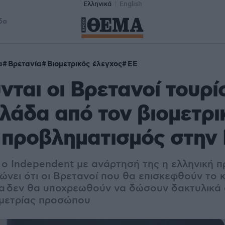
Ελληνικά
English
δα
α
Βρετανία
Βιομετρικός έλεγχος
ΕΕ
νται οι Βρετανοί τουρί
λάδα από τον βιομετρι
 προβληματισμός στην
ο Independent με ανάρτησή της η ελληνική π
νει ότι οι Βρετανοί που θα επισκεφθούν το κ
θα δεν θα υποχρεωθούν να δώσουν δακτυλικά
ιομετρίας προσώπου