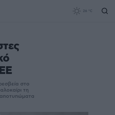
26
°C
στες
κό
 ΕΕ
ρεσβεία στο
αλοκαίρι τη
 αποτυπώματα