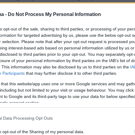
έκπληξη στον κλάδο των ταξιδιών
ντας ότι οι επισκέπτες από το Ηνωμένο
ma -
Do Not Process My Personal Information
εν θα υποχρεωθούν να καταχωρούν δακτυλικά
to opt-out of the sale, sharing to third parties, or processing of your per
α και δεδομένα βιομετρίας προσώπου κατά
formation for targeted advertising by us, please use the below opt-out s
 του φετινού καλοκαιριού.
r selection. Please note that after your opt-out request is processed y
eing interest-based ads based on personal information utilized by us or
disclosed to third parties prior to your opt-out. You may separately opt-
losure of your personal information by third parties on the IAB’s list of
. This information may also be disclosed by us to third parties on the
IA
Participants
that may further disclose it to other third parties.
 that this website/app uses one or more Google services and may gath
including but not limited to your visit or usage behaviour. You may click 
 to Google and its third-party tags to use your data for below specifi
ogle consent section.
l Data Processing Opt Outs
o opt-out of the Sharing of my personal data.