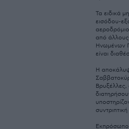
Τα ειδικά 
εισόδου-εξ
αεροδρόμιο
από άλλους
Ηνωμένων Π
είναι διαθέ
Η αποκάλυψ
Σαββατοκύρ
Βρυξέλλες, 
διατηρήσου
υποστηρίζον
συντριπτική
Εκπρόσωπος