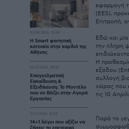
εφαρμογή τ
(EES), προ
Επιτροπή, 
03.08.2026, 10:56
Εδώ και μία
Η Smart φοιτητική
την πλήρη 
κατοικία στην καρδιά της
Αθήνας
επιδιώκοντ
Η προθεσμί
26.07.2026, 09:54
εξόδου (Ent
Επαγγελματική
συλλογή βιο
Εκπαίδευση &
χώρας που ε
Εξειδίκευση: Το Mοντέλο
που σε Bάζει στην Aγορά
τις 10 Απριλ
Eργασίας
31.07.2026, 11:04
Παρά το γε
14+1 λόγοι που αξίζει να
συμμορφωθε
ζήσεις το επετειακό