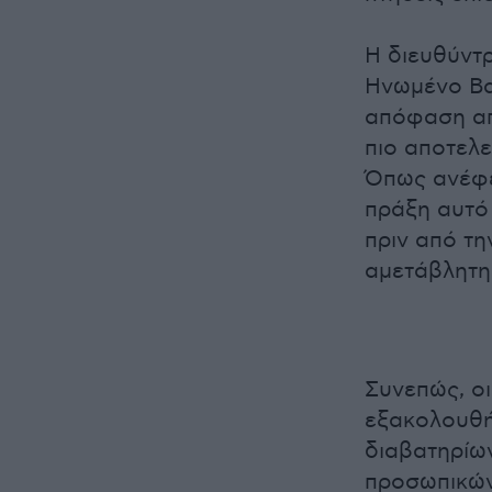
Η διευθύντ
Ηνωμένο Βα
απόφαση απ
πιο αποτελε
Όπως ανέφε
πράξη αυτό 
πριν από τ
αμετάβλητη 
Συνεπώς, οι
εξακολουθή
διαβατηρίω
προσωπικών