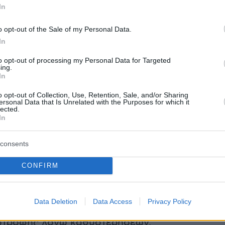
In
 δημοσίευση στο Instagram.
o opt-out of the Sale of my Personal Data.
In
Η δημοσίευση κοινοποιήθηκε από το χρήστη The Independent (@the.independent)
to opt-out of processing my Personal Data for Targeted
ing.
In
 πρεσβεία στο Λονδίνο ανέφερε σε ανάρτησή
o opt-out of Collection, Use, Retention, Sale, and/or Sharing
ersonal Data that Is Unrelated with the Purposes for which it
α κοινωνικής δικτύωσης ότι «οι κάτοχοι
lected.
In
διαβατηρίου εξαιρούνται από τη βιομετρική
στα σημεία συνοριακού ελέγχου της
consents
CONFIRM
 του EES έχει ήδη προκαλέσει μεγάλες ουρές
 διαβατηρίων σε χώρες όπως η Ιταλία και η
Data Deletion
Data Access
Privacy Policy
 αποτέλεσμα ορισμένοι ταξιδιώτες να χάσουν
ιστροφής λόγω καθυστερήσεων.