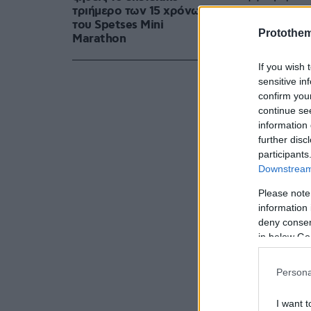
τριήμερο των 15 χρόνων
προκάλεσε 
του Spetses Mini
ανακοινώνο
Protothe
Marathon
Βασίλειο δ
If you wish 
αποτυπώματ
sensitive in
τη διάρκεια
confirm you
continue se
information 
further disc
participants
Downstream 
Please note
information 
deny consent
in below Go
Persona
I want t