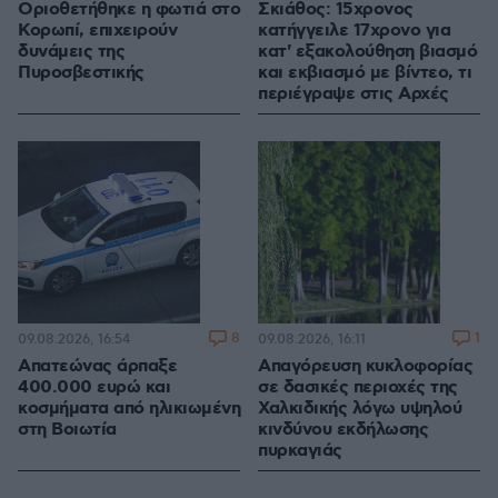
Οριοθετήθηκε η φωτιά στο
Σκιάθος: 15χρονος
Κορωπί, επιχειρούν
κατήγγειλε 17χρονο για
δυνάμεις της
κατ' εξακολούθηση βιασμό
Πυροσβεστικής
και εκβιασμό με βίντεο, τι
περιέγραψε στις Αρχές
8
1
09.08.2026, 16:54
09.08.2026, 16:11
Απατεώνας άρπαξε
Απαγόρευση κυκλοφορίας
400.000 ευρώ και
σε δασικές περιοχές της
κοσμήματα από ηλικιωμένη
Χαλκιδικής λόγω υψηλού
στη Βοιωτία
κινδύνου εκδήλωσης
πυρκαγιάς