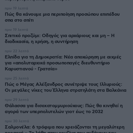
πριν 19 λεπτά
Πώς θα κάνουμε μια περιποίηση προσώπου επιπέδου
σπα στο σπίτι
πριν 19 λεπτά
Σπιτικό προζύμι: Οδηγός για αρχάριους και μη – Η
διαδικασία, η χρήση, η συντήρηση
πριν 22 λεπτά
Ελπίδα για τη Δημοκρατία: Νέα αποχώρηση με αιχμές
για «απολυταρχικά προσωποπαγές διευθυντήριο
Καρυστιανού - Γρατσία»
πριν 25 λεπτά
Πώς ο Μέγας Αλέξανδρος συνέτριψε τους Ιλλυριούς:
Οι μεγάλες νίκες του Έλληνα στρατηλάτη στα Βαλκάνια
πριν 29 λεπτά
Θάλασσα για δισεκατομμυριούχους: Πώς θα κινηθεί η
αγορά των υπερπολυτελών γιοτ έως το 2032
πριν 30 λεπτά
Σαλμονέλα: 6 τρόφιμα που χρειάζονται τη μεγαλύτερη