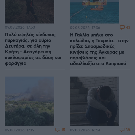
09.08.2026, 17:53
43
09.08.2026, 17:36
Πολύ υψηλός κίνδυνος
Η Γαλλία μπήκε στο
πυρκαγιάς, για αύριο
καλώδιο, η Τουρκία... στην
Δευτέρα, σε όλη την
πρίζα: Σπασμωδικές
Κρήτη - Απαγόρευση
κινήσεις της Άγκυρας με
κυκλοφορίας σε δάση και
παραβιάσεις και
φαράγγια
αδιαλλαξία στο Κυπριακό
15
38
09.08.2026, 17:19
09.08.2026, 16:54