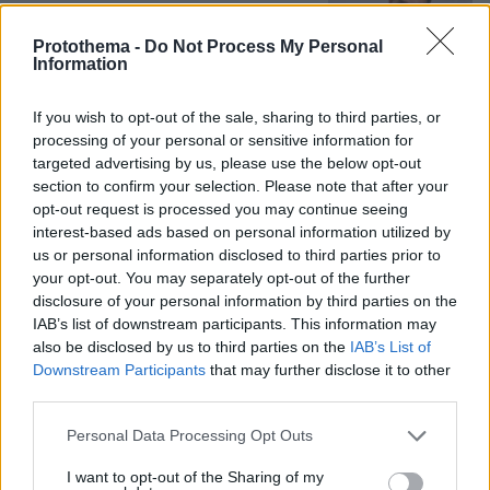
Κάτω τα χέρια από το προσωπικό του
ΕΣΥ
Protothema -
Do Not Process My Personal
Information
12
09.08.2026, 17:27
If you wish to opt-out of the sale, sharing to third parties, or
processing of your personal or sensitive information for
Χούθι, το «άλυτο πρόβλημα» της
targeted advertising by us, please use the below opt-out
Μέσης Ανατολής: Γιατί χίλια πλήγματα
section to confirm your selection. Please note that after your
δεν ήταν αρκετά για να τους
opt-out request is processed you may continue seeing
σταματήσουν
interest-based ads based on personal information utilized by
us or personal information disclosed to third parties prior to
69
09.08.2026, 13:59
your opt-out. You may separately opt-out of the further
disclosure of your personal information by third parties on the
IAB’s list of downstream participants. This information may
also be disclosed by us to third parties on the
IAB’s List of
Πέθανε κτηνοτρόφος στη Λέσβο μετά
τη θανάτωση του κοπαδιού του λόγω
Downstream Participants
that may further disclose it to other
αφθώδους πυρετού
third parties.
4
09.08.2026, 12:47
Please note that this website/app uses one or more Google
Personal Data Processing Opt Outs
services and may gather and store information including but
not limited to your visit or usage behaviour. You may click to
I want to opt-out of the Sharing of my