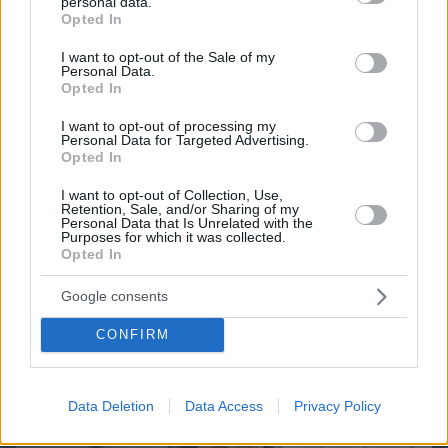
personal data.
grant or deny consent to Google and its third-party tags to
Opted In
use your data for below specified purposes in below Google
consent section.
I want to opt-out of the Sale of my
Games
Personal Data.
Opted In
I want to opt-out of processing my
Personal Data for Targeted Advertising.
Opted In
I want to opt-out of Collection, Use,
Retention, Sale, and/or Sharing of my
Personal Data that Is Unrelated with the
Northern Heights
Candy Bub
Purposes for which it was collected.
Cut The Rope
Opted In
Google consents
ΔΕΙΤΕ ΟΛΑ ΤΑ GAMES
CONFIRM
Best of Network
Data Deletion
Data Access
Privacy Policy