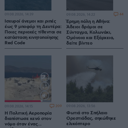
09.08.2026, 14:39
44
09.08.2026, 14:22
Ισχυροί άνεμοι και ριπές
Έρημη πόλη η Αθήνα:
έως 9 μποφόρ τη Δευτέρα:
Άδειοι δρόμοι σε
Ποιες περιοχές τίθενται σε
Σύνταγμα, Κολωνάκι,
κατάσταση κινητοποίησης
Ομόνοια και Εξάρχεια,
Red Code
δείτε βίντεο
Loaded
:
100.00%
209
09.08.2026, 13:56
09.08.2026, 14:15
Φωτιά στο Σπήλαιο
Η Πολιτική Αεροπορία
Ορεστιάδας, σηκώθηκε
διαπίστωσε κενό στον
ελικόπτερο
νόμο όταν ένας...