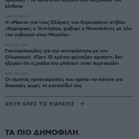
προσοχή – Τα λάθη στην κουζίνα που αυξάνουν τον
κίνδυνο
πριν 41 λεπτά
Η «Marca» για τους Έλληνες του Ευρωπαϊκού στίβου:
«Κυρίαρχος ο Τεντόγλου, φαβορί ο Ντουπλάντις με όλο
τον σεβασμό στον Μανόλο»
πριν μία ώρα
Γιαννακόπουλος για την αντιπαλότητα με τον
Ολυμπιακό: «Πριν 10 χρόνια φώναζαν οφσάιντ, δεν
ήξεραν ότι η μπάλα του μπάσκετ είναι πορτοκαλί»
πριν μία ώρα
Οι σωστές προετοιμασίες που πρέπει να κάνετε για
διακοπές χωρίς το κατοικίδιό σας
ΔΕΙΤΕ ΟΛΕΣ ΤΙΣ ΕΙΔΗΣΕΙΣ
ΤΑ ΠΙΟ ΔΗΜΟΦΙΛΗ