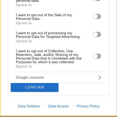
personal data.
grant or deny consent to Google and its third-party tags to
* Υποχρεωτικά πεδία
Opted In
use your data for below specified purposes in below Google
consent section.
I want to opt-out of the Sale of my
Personal Data.
Opted In
ΡΟΗ ΕΙΔΗΣΕΩΝ
I want to opt-out of processing my
Personal Data for Targeted Advertising.
Ειδήσεις
Δημοφιλή
Σχολιασμένα
Opted In
πριν 2 λεπτά
I want to opt-out of Collection, Use,
Γιώργος Μασούρας: Από τον Ολυμπιακό στη ΝΕΟΜ ο
Retention, Sale, and/or Sharing of my
Personal Data that Is Unrelated with the
διεθνής εξτρέμ
Purposes for which it was collected.
Opted In
πριν 9 λεπτά
Με βίντεο πριν τον φημολογούμενο τραυματισμό του
Google consents
Μοτζτάμπα Χαμενεΐ προσπαθεί το Ιράν να πείσει ότι ο
ανώτατος ηγέτης του είναι καλά
CONFIRM
πριν 12 λεπτά
Ο Καρέτσας άνοιξε λογαριασμό με τη Ντόρτμουντ με
απίστευτη γκολάρα κόντρα στην Άρσεναλ του Τζόλη,
Data Deletion
Data Access
Privacy Policy
δείτε βίντεο
πριν 17 λεπτά