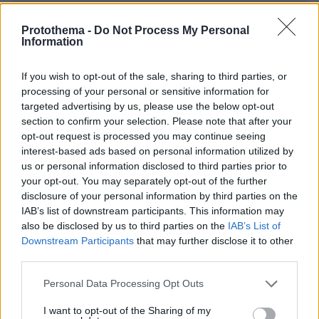
Protothema -
Do Not Process My Personal
Information
ΣΧΌΛΙΟ *
If you wish to opt-out of the sale, sharing to third parties, or
processing of your personal or sensitive information for
targeted advertising by us, please use the below opt-out
section to confirm your selection. Please note that after your
opt-out request is processed you may continue seeing
interest-based ads based on personal information utilized by
us or personal information disclosed to third parties prior to
your opt-out. You may separately opt-out of the further
disclosure of your personal information by third parties on the
IAB’s list of downstream participants. This information may
Απομένουν
2500
χαρακτήρες
also be disclosed by us to third parties on the
IAB’s List of
Downstream Participants
that may further disclose it to other
third parties.
Please note that this website/app uses one or more Google
Personal Data Processing Opt Outs
services and may gather and store information including but
not limited to your visit or usage behaviour. You may click to
I want to opt-out of the Sharing of my