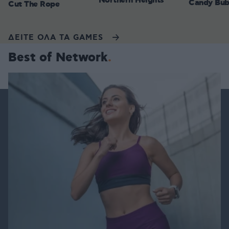
Northern Heights
Candy Bub
Cut The Rope
ΔΕΙΤΕ ΟΛΑ ΤΑ GAMES
Best of Network