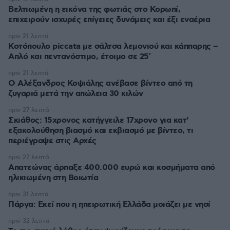
Βελτιωμένη η εικόνα της φωτιάς στο Κορωπί,
επιχειρούν ισχυρές επίγειες δυνάμεις και έξι εναέρια
πριν 21 λεπτά
Κοτόπουλο piccata με σάλτσα λεμονιού και κάππαρης –
Απλό και πεντανόστιμο, έτοιμο σε 25′
πριν 21 λεπτά
Ο Αλέξανδρος Κοψιάλης ανέβασε βίντεο από τη
ζυγαριά μετά την απώλεια 30 κιλών
πριν 27 λεπτά
Σκιάθος: 15χρονος κατήγγειλε 17χρονο για κατ'
εξακολούθηση βιασμό και εκβιασμό με βίντεο, τι
περιέγραψε στις Αρχές
πριν 27 λεπτά
Απατεώνας άρπαξε 400.000 ευρώ και κοσμήματα από
ηλικιωμένη στη Βοιωτία
πριν 31 λεπτά
Πάργα: Εκεί που η ηπειρωτική Ελλάδα μοιάζει με νησί
πριν 32 λεπτά