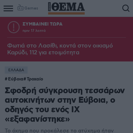
Games
ΣΥΜΒΑΙΝΕΙ ΤΩΡΑ
πριν 17 λεπτά
Φωτιά στο Λασίθι, κοντά στον οικισμό
Καρύδι, 112 για ετοιμότητα
ΕΛΛΑΔΑ
Εύβοια
Τροχαίο
Σφοδρή σύγκρουση τεσσάρων
αυτοκινήτων στην Εύβοια, ο
οδηγός του ενός ΙΧ
«εξαφανίστηκε»
Το όχημα που προκάλεσε το ατύχημα ήταν