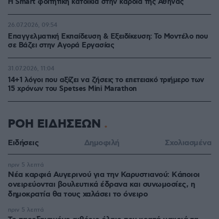
Η Smart φοιτητική κατοικία στην καρδιά της Αθήνας
26.07.2026, 09:54
Επαγγελματική Εκπαίδευση & Εξειδίκευση: Το Mοντέλο που
σε Bάζει στην Aγορά Eργασίας
31.07.2026, 11:04
14+1 λόγοι που αξίζει να ζήσεις το επετειακό τριήμερο των
15 χρόνων του Spetses Mini Marathon
ΡΟΗ ΕΙΔΗΣΕΩΝ
Ειδήσεις
Δημοφιλή
Σχολιασμένα
πριν 5 λεπτά
Νέα καρφιά Αυγερινού για την Καρυστιανού: Kάποιοι
ονειρεύονται βουλευτικά έδρανα και συνωμοσίες, η
δημοκρατία θα τους χαλάσει το όνειρο
πριν 5 λεπτά