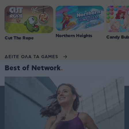
Northern Heights
Candy Bub
Cut The Rope
ΔΕΙΤΕ ΟΛΑ ΤΑ GAMES
Best of Network