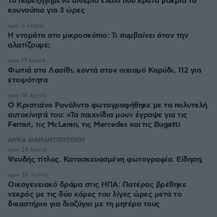
Το παρεξηγημένο αιθέριο έλαιο που κρατά μακριά τα
κουνούπια για 3 ώρες
πριν 6 λεπτά
Η ντομάτα στο μικροσκόπιο: Τι συμβαίνει όταν την
αλατίζουμε;
πριν 17 λεπτά
Φωτιά στο Λασίθι, κοντά στον οικισμό Καρύδι, 112 για
ετοιμότητα
πριν 18 λεπτά
Ο Κριστιάνο Ρονάλντο φωτογραφήθηκε με τα πολυτελή
αυτοκίνητά του: «Τα παιχνίδια μου» έγραψε για τις
Ferrari, τις McLaren, τις Mercedes και τις Bugatti
ΑΝΝΑ ΔΙΑΜΑΝΤΟΠΟΥΛΟΥ
πριν 24 λεπτά
Ψευδής τίτλος. Κατασκευασμένη φωτογραφία. Είδηση;
πριν 30 λεπτά
Οικογενειακό δράμα στις ΗΠΑ: Πατέρας βρέθηκε
νεκρός με τις δύο κόρες του λίγες ώρες μετά το
δικαστήριο για διαζύγιο με τη μητέρα τους