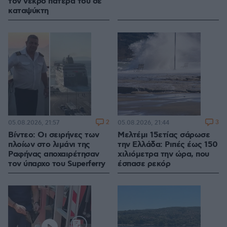
τον νεκρό πατέρα του σε
καταψύκτη
2
3
05.08.2026, 21:57
05.08.2026, 21:44
Βίντεο: Οι σειρήνες των
Μελτέμι 15ετίας σάρωσε
πλοίων στο λιμάνι της
την Ελλάδα: Ριπές έως 150
Ραφήνας αποχαιρέτησαν
χιλιόμετρα την ώρα, που
τον ύπαρχο του Superferry
έσπασε ρεκόρ