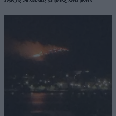
εκρήξεις και διακοπές ρεύματος, δείτε βίντεο