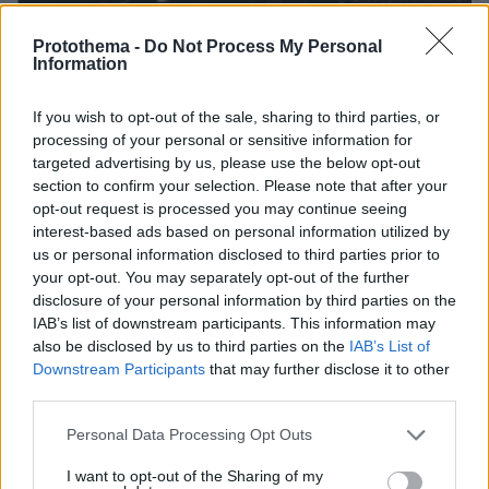
06.08.2026, 04:44
Protothema -
Do Not Process My Personal
«Τα παιδιά έχουν μια μικρή ίωση»: Το τελευταίο
Information
μήνυμα της μητέρας στον πρώην σύζυγό της πριν
δολοφονήσει τα τέσσερα παιδιά τους
If you wish to opt-out of the sale, sharing to third parties, or
processing of your personal or sensitive information for
targeted advertising by us, please use the below opt-out
section to confirm your selection. Please note that after your
opt-out request is processed you may continue seeing
interest-based ads based on personal information utilized by
us or personal information disclosed to third parties prior to
your opt-out. You may separately opt-out of the further
disclosure of your personal information by third parties on the
IAB’s list of downstream participants. This information may
also be disclosed by us to third parties on the
IAB’s List of
Downstream Participants
that may further disclose it to other
third parties.
Please note that this website/app uses one or more Google
Personal Data Processing Opt Outs
services and may gather and store information including but
not limited to your visit or usage behaviour. You may click to
I want to opt-out of the Sharing of my