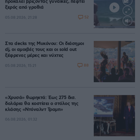
προκαλεί βρίζοντας γυναίκες, πέφτει
ξερός από γροθιά
52
05.08.2026, 21:28
Loaded
:
100.00%
Στα decks της Μυκόνου: Οι διάσημοι
dj, οι αμοιβές τους και οι sold out
ξέφρενες μέρες και νύχτες
88
05.08.2026, 15:21
«Χρυσά» θωρηκτά: Έως 275 δισ.
δολάρια θα κοστίσει ο στόλος της
κλάσης «Ντόναλντ Τραμπ»
06.08.2026, 01:32