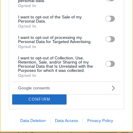
personal data.
grant or deny consent to Google and its third-party tags to
Opted In
use your data for below specified purposes in below Google
consent section.
I want to opt-out of the Sale of my
Personal Data.
Opted In
I want to opt-out of processing my
05.08.2026, 21:43
Personal Data for Targeted Advertising.
Opted In
Σερ Ντέμης Χασάμπης: Ποιος είναι ο Έλληνας
νέος «εγκέφαλος» του τμήματος AI της Google
I want to opt-out of Collection, Use,
Retention, Sale, and/or Sharing of my
Personal Data that Is Unrelated with the
Purposes for which it was collected.
Ζευγάρι Βρετανών με 3 παιδιά
Opted In
πούλησαν τα πάντα για να
αγοράσουν σπίτι στην Αιγιάλεια,
Google consents
καταστράφηκε από την πυρκαγιά λίγο
πριν μετακομίσουν, φωτογραφίες
CONFIRM
133
05.08.2026, 19:53
Data Deletion
Data Access
Privacy Policy
Δείτε βίντεο: Υποψήφιος
Δημοκρατικός σε παραλία της Χαβάης