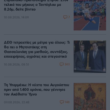
Ευρωπαϊκό Πρωτάθλημα Στίβου: Στον
τελικό του μήκους ο Τεντόγλου με
8.26μ, δείτε βίντεο
7
10.08.2026, 14:09
ΔΕΘ τετραετίας με μέτρα για όλους: Τι
θα πει ο Μητσοτάκης στη
Θεσσαλονίκη για μισθούς, συντάξεις,
επιχειρήσεις, αγρότες και στεγαστικό
363
10.08.2026, 08:51
Τη Υπερμάχω: Η νύχτα του Αυγούστου
πριν από 1.400 χρόνια, που γέννησε
τον Ακάθιστο Ύμνο
148
09.08.2026, 22:48