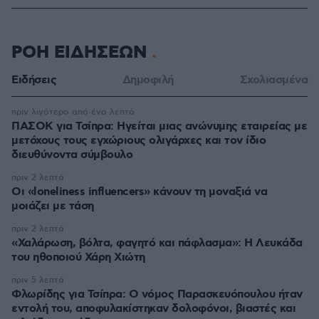
ΡΟΗ ΕΙΔΗΣΕΩΝ
Ειδήσεις
Δημοφιλή
Σχολιασμένα
πριν λιγότερο από ένα λεπτό
ΠΑΣΟΚ για Τσίπρα: Ηγείται μιας ανώνυμης εταιρείας με
μετόχους τους εγχώριους ολιγάρχες και τον ίδιο
διευθύνοντα σύμβουλο
πριν 2 λεπτά
Οι «loneliness influencers» κάνουν τη μοναξιά να
μοιάζει με τάση
πριν 2 λεπτά
«Χαλάρωση, βόλτα, φαγητό και πάφλασμα»: Η Λευκάδα
του ηθοποιού Χάρη Χιώτη
πριν 5 λεπτά
Φλωρίδης για Τσίπρα: Ο νόμος Παρασκευόπουλου ήταν
εντολή του, αποφυλακίστηκαν δολοφόνοι, βιαστές και