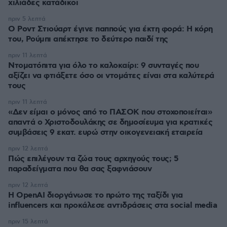
χιλιάδες κατάδικοι
πριν 5 λεπτά
Ο Ροντ Στιούαρτ έγινε παππούς για έκτη φορά: Η κόρη
του, Ρούμπι απέκτησε το δεύτερο παιδί της
πριν 11 λεπτά
Ντοματόπιτα για όλο το καλοκαίρι: 9 συνταγές που
αξίζει να φτιάξετε όσο οι ντομάτες είναι στα καλύτερά
τους
πριν 11 λεπτά
«Δεν είμαι ο μόνος από το ΠΑΣΟΚ που στοχοποιείται»
απαντά ο Χριστοδουλάκης σε δημοσίευμα για κρατικές
συμβάσεις 9 εκατ. ευρώ στην οικογενειακή εταιρεία
πριν 12 λεπτά
Πώς επιλέγουν τα ζώα τους αρχηγούς τους; 5
παραδείγματα που θα σας ξαφνιάσουν
πριν 12 λεπτά
Η OpenAI διοργάνωσε το πρώτο της ταξίδι για
influencers και προκάλεσε αντιδράσεις στα social media
πριν 15 λεπτά