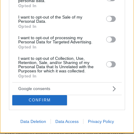
personal data.
grant or deny consent to Google and its third-party tags to
Opted In
use your data for below specified purposes in below Google
consent section.
I want to opt-out of the Sale of my
Personal Data.
Opted In
I want to opt-out of processing my
Personal Data for Targeted Advertising.
Opted In
I want to opt-out of Collection, Use,
Retention, Sale, and/or Sharing of my
Personal Data that Is Unrelated with the
Purposes for which it was collected.
Opted In
Google consents
CONFIRM
10.08.2026, 12:21
Data Deletion
Data Access
Privacy Policy
«Δεν ήταν κοντά στο παιδί και πριν έναν μήνα το