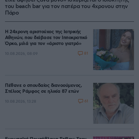
είχε αφήσει ξανά μόνο» ισχυρίζεται ο ιδιοκτήτης
του beach bar για τον πατέρα του 4χρονου στην
Πάρο
Η 24χρονη αριστούχος της Ιατρικής
Αθηνών, που διάβασε τον Ιπποκρατικό
Όρκο, μιλά για τον «άριστο γιατρό»
81
10.08.2026, 08:09
Πέθανε ο σπουδαίος διανοούμενος,
Στέλιος Ράμφος σε ηλικία 87 ετών
61
10.08.2026, 13:28