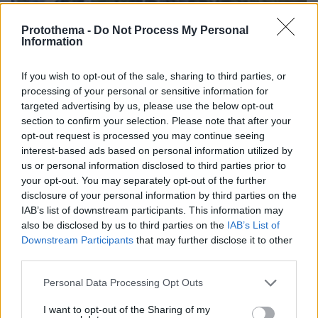
Protothema -
Do Not Process My Personal
Information
If you wish to opt-out of the sale, sharing to third parties, or
processing of your personal or sensitive information for
targeted advertising by us, please use the below opt-out
section to confirm your selection. Please note that after your
opt-out request is processed you may continue seeing
interest-based ads based on personal information utilized by
us or personal information disclosed to third parties prior to
your opt-out. You may separately opt-out of the further
disclosure of your personal information by third parties on the
IAB’s list of downstream participants. This information may
10.08.2026, 11:37
also be disclosed by us to third parties on the
IAB’s List of
Forbes: Οι καλύτεροι προορισμοί στον κόσμο για
Downstream Participants
that may further disclose it to other
να ζήσεις μετά την σύνταξη, ανάμεσά τους και
third parties.
τέσσερις πόλεις της Ελλάδας
Please note that this website/app uses one or more Google
Personal Data Processing Opt Outs
services and may gather and store information including but
not limited to your visit or usage behaviour. You may click to
I want to opt-out of the Sharing of my