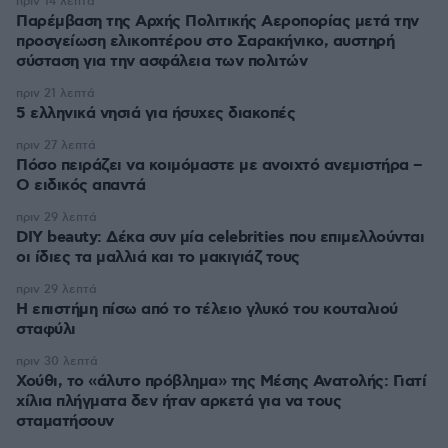
πριν 14 λεπτά
Παρέμβαση της Αρχής Πολιτικής Αεροπορίας μετά την
προσγείωση ελικοπτέρου στο Σαρακήνικο, αυστηρή
σύσταση για την ασφάλεια των πολιτών
πριν 21 λεπτά
5 ελληνικά νησιά για ήσυχες διακοπές
πριν 27 λεπτά
Πόσο πειράζει να κοιμόμαστε με ανοιχτό ανεμιστήρα –
Ο ειδικός απαντά
πριν 29 λεπτά
DIY beauty: Δέκα συν μία celebrities που επιμελλούνται
οι ίδιες τα μαλλιά και το μακιγιάζ τους
πριν 29 λεπτά
Η επιστήμη πίσω από το τέλειο γλυκό του κουταλιού
σταφύλι
πριν 30 λεπτά
Χούθι, το «άλυτο πρόβλημα» της Μέσης Ανατολής: Γιατί
χίλια πλήγματα δεν ήταν αρκετά για να τους
σταματήσουν