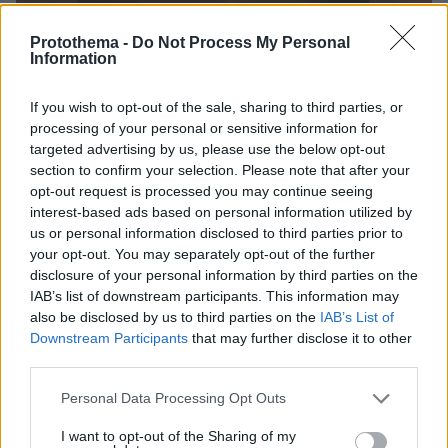
Protothema -
Do Not Process My Personal
Information
If you wish to opt-out of the sale, sharing to third parties, or
processing of your personal or sensitive information for
targeted advertising by us, please use the below opt-out
section to confirm your selection. Please note that after your
opt-out request is processed you may continue seeing
interest-based ads based on personal information utilized by
us or personal information disclosed to third parties prior to
your opt-out. You may separately opt-out of the further
disclosure of your personal information by third parties on the
IAB’s list of downstream participants. This information may
also be disclosed by us to third parties on the
IAB’s List of
Downstream Participants
that may further disclose it to other
Loaded
:
third parties.
100.00%
09.08.2026, 12:09
Νέα ανάφλεξη στη Μέση Ανατολή: Οι Χούθι
Please note that this website/app uses one or more Google
Personal Data Processing Opt Outs
χτύπησαν εγκατάσταση της Aramco, το Ιράν βάζει
services and may gather and store information including but
πιο σκληρούς όρους για τα Στενά του Ορμούζ
not limited to your visit or usage behaviour. You may click to
I want to opt-out of the Sharing of my