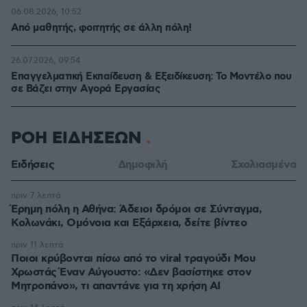
06.08.2026, 10:52
Από μαθητής, φοιτητής σε άλλη πόλη!
26.07.2026, 09:54
Επαγγελματική Εκπαίδευση & Εξειδίκευση: Το Mοντέλο που
σε Bάζει στην Aγορά Eργασίας
ΡΟΗ ΕΙΔΗΣΕΩΝ
Ειδήσεις
Δημοφιλή
Σχολιασμένα
πριν 7 λεπτά
Έρημη πόλη η Αθήνα: Άδειοι δρόμοι σε Σύνταγμα,
Κολωνάκι, Ομόνοια και Εξάρχεια, δείτε βίντεο
πριν 11 λεπτά
Ποιοι κρύβονται πίσω από το viral τραγούδι Μου
Χρωστάς Έναν Αύγουστο: «Δεν βασίστηκε στον
Μητροπάνο», τι απαντάνε για τη χρήση AI