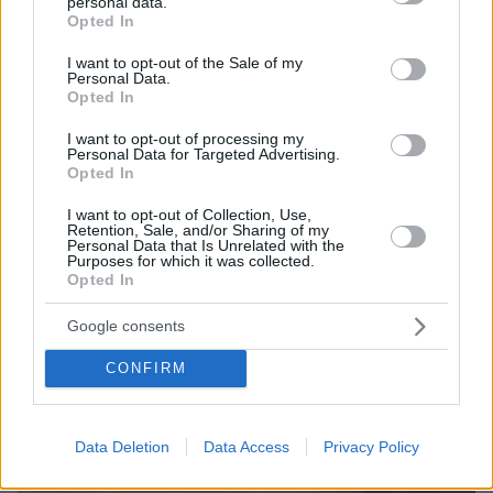
personal data.
grant or deny consent to Google and its third-party tags to
Opted In
use your data for below specified purposes in below Google
consent section.
I want to opt-out of the Sale of my
Personal Data.
Opted In
I want to opt-out of processing my
Personal Data for Targeted Advertising.
Opted In
I want to opt-out of Collection, Use,
Retention, Sale, and/or Sharing of my
Personal Data that Is Unrelated with the
Purposes for which it was collected.
Opted In
Google consents
CONFIRM
Data Deletion
Data Access
Privacy Policy