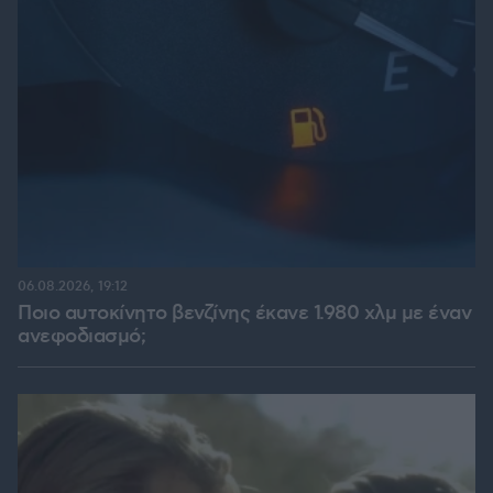
06.08.2026, 19:12
Ποιο αυτοκίνητο βενζίνης έκανε 1.980 χλμ με έναν
ανεφοδιασμό;