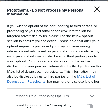
Διασκεδάζουμε υπεύθυνα, επιστρέφουμε με ασφάλεια
Protothema -
Do Not Process My Personal
Information
ΡΟΗ ΕΙΔΗΣΕΩΝ
If you wish to opt-out of the sale, sharing to third parties, or
Ειδήσεις
Δημοφιλή
Σχολιασμένα
processing of your personal or sensitive information for
targeted advertising by us, please use the below opt-out
πριν 12 λεπτά
section to confirm your selection. Please note that after your
Συγκλονιστικό βίντεο από χειρουργείο την ώρα του
opt-out request is processed you may continue seeing
σεισμού των 7,1R στην Ιαπωνία: Τα πάντα κλυδωνίζονται,
interest-based ads based on personal information utilized by
δύο προσπάθησαν να προστατεύσουν τον ασθενή
us or personal information disclosed to third parties prior to
your opt-out. You may separately opt-out of the further
πριν 18 λεπτά
Οι τελευταίες ημέρες του κουταβιού που ζούσε με
disclosure of your personal information by third parties on the
λύκους στην Κεντρική Μακεδονία - Γιατί δεν
IAB’s list of downstream participants. This information may
περισυνελέγη
also be disclosed by us to third parties on the
IAB’s List of
Downstream Participants
that may further disclose it to other
πριν 21 λεπτά
third parties.
Μπορεί ο γιος του Χατζιδάκι να απαγορεύσει στον
Μητσιά να τραγουδάει τον «Γιάννη τον φονιά»; Πού
Please note that this website/app uses one or more Google
Personal Data Processing Opt Outs
σταματάει ο νόμος για τα πνευματικά δικαιώματα
services and may gather and store information including but
not limited to your visit or usage behaviour. You may click to
I want to opt-out of the Sharing of my
πριν 23 λεπτά