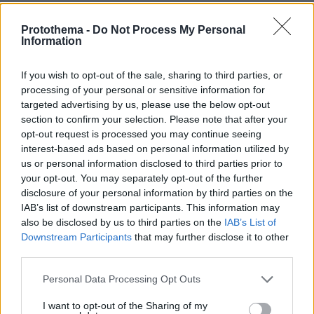
«Ήταν να φύγει 11 το πρωί και τελικά έφυγαν
Protothema -
Do Not Process My Personal
στις 4 το μεσημέρι, υπήρχε ανησυχία γιατί
Information
έγινε πλήγμα στο αεροδρόμιο. Το ερώτημα
ήταν αν θα έφευγε ή όχι η πτήση. Δεν θα
If you wish to opt-out of the sale, sharing to third parties, or
processing of your personal or sensitive information for
έλεγα ότι είναι 100% καλά από ψυχολογική
targeted advertising by us, please use the below opt-out
κατάσταση λόγω των συνθηκών», ανέφερε
section to confirm your selection. Please note that after your
συγγενής επαναπατρισθέντων λίγο πριν φτάσει
opt-out request is processed you may continue seeing
η πτήση από το Ντουμπάι.
interest-based ads based on personal information utilized by
us or personal information disclosed to third parties prior to
your opt-out. You may separately opt-out of the further
disclosure of your personal information by third parties on the
IAB’s list of downstream participants. This information may
also be disclosed by us to third parties on the
IAB’s List of
Downstream Participants
that may further disclose it to other
third parties.
Please note that this website/app uses one or more Google
Personal Data Processing Opt Outs
services and may gather and store information including but
not limited to your visit or usage behaviour. You may click to
I want to opt-out of the Sharing of my