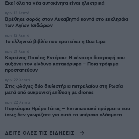
Εκεί όλα τα νέα αυτοκίνητα είναι ηλεκτρικά
πριν 12 λεπτά
Βρέθηκε σορός στον Λυκαβηττό κοντά στο εκκλησάκι
των Αγίων Ισιδώρων
πριν 12 λεπτά
Το ελληνικό βιβλίο που προτείνει η Dua Lipa
πριν 21 λεπτά
Καρκίνος Παχέος Εντέρου: Η «ένοχη» διατροφή που
αυξάνει τον κίνδυνο κατακόρυφα – Ποια τρόφιμα
προστατεύουν
πριν 22 λεπτά
Στις φλόγες δύο διυλιστήρια πετρελαίου στη Ρωσία
μετά από ουκρανική επίθεση με drones
πριν 22 λεπτά
Παγκόσμια Ημέρα Γάτας – Εντυπωσιακά πράγματα που
ίσως δεν γνωρίζατε για αυτά τα υπέροχα πλάσματα
ΔΕΙΤΕ ΟΛΕΣ ΤΙΣ ΕΙΔΗΣΕΙΣ