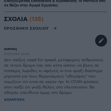
Επαγγελματική Εκπαίδευση & Εξειδίκευση: Το Mοντέλο που
σε Bάζει στην Aγορά Eργασίας
ΣΧΟΛΙΑ
(135)
ΠΡΟΣΘΗΚΗ ΣΧΟΛΙΟΥ
αυπνος
29.01.2026, 03:00
Δεν παιζεις need for speed, μεταφερεις ανθρωπους.
σε τετοιο δρομο πας σαν κότα ώσπου να βγεις σε
τεσσερις λωριδες κι αφήνεις κι ένα αμαξι διάστημα
μπροστά για τους θερμοαιμους "οδηγάρες" που
νομιζουν οτι ειναι σε γκραν πρι. Κι ΟΤΑΝ φτασεις
σπιτι παίξε ότι γκάζι θέλεις στο πλειστεισιον. θα
οδηγάς υπεύθυνα όμως στο δρομο.
ΑΠΑΝΤΗΣΗ