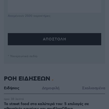
Απομένουν
2500
χαρακτήρες
* Υποχρεωτικά πεδία
ΡΟΗ ΕΙΔΗΣΕΩΝ
Ειδήσεις
Δημοφιλή
Σχολιασμένα
πριν 38 λεπτά
Το street food στα καλύτερά του: 5 επιλογές σε
αθηναϊκές καντίνες και σουβλατζίδικα