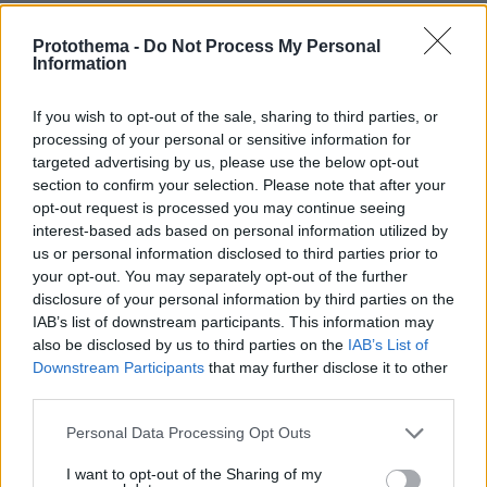
νουλέζα
28.01.2026, 09:57
Protothema -
Do Not Process My Personal
φταίνε οι ρουμάνοι που δεν τους άφησαν να
Information
καλπάσουν ανενόχλητοι προς την αγαπημένη τους
ομάδα και επέτρεψαν σε βυτιοφόρα και νταλίκες να
If you wish to opt-out of the sale, sharing to third parties, or
κυκλοφορούν ανεξέλεγκτες
processing of your personal or sensitive information for
targeted advertising by us, please use the below opt-out
ΑΠΑΝΤΗΣΗ
section to confirm your selection. Please note that after your
opt-out request is processed you may continue seeing
Βάιος
interest-based ads based on personal information utilized by
us or personal information disclosed to third parties prior to
28.01.2026, 09:02
your opt-out. You may separately opt-out of the further
Οι βασικοί υπαίτιοι της τραγωδίας είναι ο οδηγός του
disclosure of your personal information by third parties on the
βυτιοφόρου που πήγαινε σαν χελώνα και ο
IAB’s list of downstream participants. This information may
νταλικιέρης που δεν βγήκε με το όχημά του από τον
also be disclosed by us to third parties on the
IAB’s List of
δρόμο για να αποφύγει τη σύγκρουση ούτε πάτησε
Downstream Participants
that may further disclose it to other
φρένο για να μειώσει την σφοδρότητά της. Το έχουν
third parties.
διαπιστώσει και άλλοι Έλληνες φίλαθλοι που έχουν
ταξιδέψει οδικώς στην Ρουμανία ότι οι Ρουμάνοι
Please note that this website/app uses one or more Google
Personal Data Processing Opt Outs
στερούνται οδηγικής παιδείας.
services and may gather and store information including but
not limited to your visit or usage behaviour. You may click to
I want to opt-out of the Sharing of my
ΑΠΑΝΤΗΣΗ