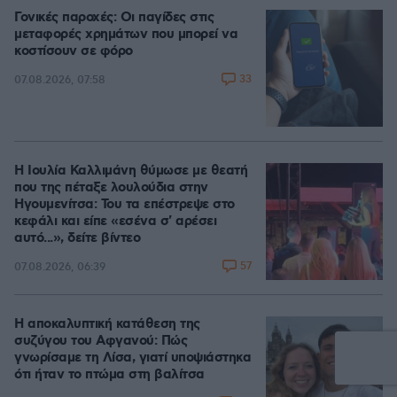
Γονικές παροχές: Οι παγίδες στις
μεταφορές χρημάτων που μπορεί να
κοστίσουν σε φόρο
33
07.08.2026, 07:58
Η Ιουλία Καλλιμάνη θύμωσε με θεατή
που της πέταξε λουλούδια στην
Ηγουμενίτσα: Του τα επέστρεψε στο
κεφάλι και είπε «εσένα σ' αρέσει
αυτό...», δείτε βίντεο
57
07.08.2026, 06:39
Η αποκαλυπτική κατάθεση της
συζύγου του Αφγανού: Πώς
γνωρίσαμε τη Λίσα, γιατί υποψιάστηκα
ότι ήταν το πτώμα στη βαλίτσα