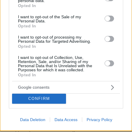
personal data.
grant or deny consent to Google and its third-party tags to
Opted In
use your data for below specified purposes in below Google
Βουλγάρικο είναι
consent section.
28.01.2026, 10:15
I want to opt-out of the Sale of my
Personal Data.
το βυτίο ρε επιστήμονα. Όσο για το ψυγείο που
Opted In
έπεσαν πάνω, ο άνθρωπος πατάει την γραμμή
δεξιά για να τους αποφύγει και δεύτερον, που
I want to opt-out of processing my
Personal Data for Targeted Advertising.
ξέρεις ότι δεν φρενάρισε ήσουν από πίσω και
Opted In
είδες αν ανάψαν τα stop?
ΑΠΑΝΤΗΣΗ
I want to opt-out of Collection, Use,
Retention, Sale, and/or Sharing of my
Personal Data that Is Unrelated with the
Purposes for which it was collected.
ΜΠΑΟΚ
Opted In
28.01.2026, 09:12
Google consents
Επισης φταινε που υπηρχαν και στον δρομο...
ΑΠΑΝΤΗΣΗ
CONFIRM
emmanouil
Data Deletion
Data Access
Privacy Policy
28.01.2026, 09:57
Αστο ρε μεγαλε, πηγαινε να σχολιασεις καπου