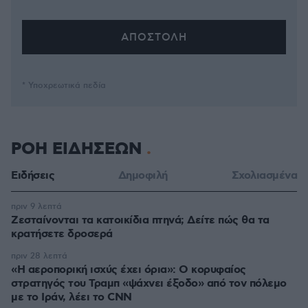
* Υποχρεωτικά πεδία
ΡΟΗ ΕΙΔΗΣΕΩΝ
Ειδήσεις
Δημοφιλή
Σχολιασμένα
πριν 9 λεπτά
Ζεσταίνονται τα κατοικίδια πτηνά; Δείτε πώς θα τα
κρατήσετε δροσερά
πριν 28 λεπτά
«Η αεροπορική ισχύς έχει όρια»: Ο κορυφαίος
στρατηγός του Τραμπ «ψάχνει έξοδο» από τον πόλεμο
με το Ιράν, λέει το CNN