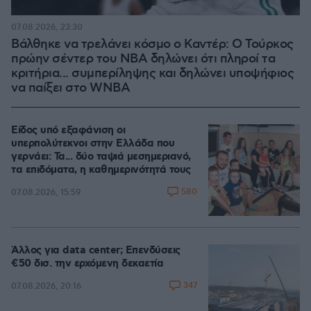
07.08.2026, 23:30
Βάλθηκε να τρελάνει κόσμο ο Καντέρ: Ο Τούρκος
πρώην σέντερ του NBA δηλώνει ότι πληροί τα
κριτήρια... συμπερίληψης και δηλώνει υποψήφιος
να παίξει στο WNBA
Είδος υπό εξαφάνιση οι
υπερπολύτεκνοι στην Ελλάδα που
γερνάει: Τα... δύο ταψιά μεσημεριανό,
τα επιδόματα, η καθημερινότητά τους
580
07.08.2026, 15:59
Άλλος για data center; Επενδύσεις
€50 δισ. την ερχόμενη δεκαετία
347
07.08.2026, 20:16