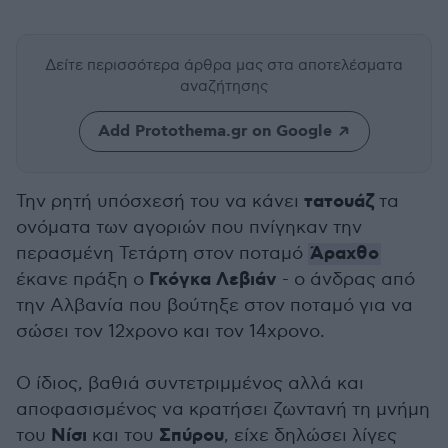
Δείτε περισσότερα άρθρα μας
στα αποτελέσματα
αναζήτησης
Add Protothema.gr on Google
τατουάζ
Την ρητή υπόσχεσή του να κάνει
τα
ονόματα των αγοριών που πνίγηκαν την
Άραχθο
περασμένη Τετάρτη στον ποταμό
Γκόγκα Λεβιάν
έκανε πράξη ο
- ο άνδρας από
την Αλβανία που βούτηξε στον ποταμό για να
σώσει τον 12χρονο και τον 14χρονο.
Ο ίδιος, βαθιά συντετριμμένος αλλά και
αποφασισμένος να κρατήσει ζωντανή τη μνήμη
Νίσι
Σπύρου
του
και του
, είχε δηλώσει λίγες