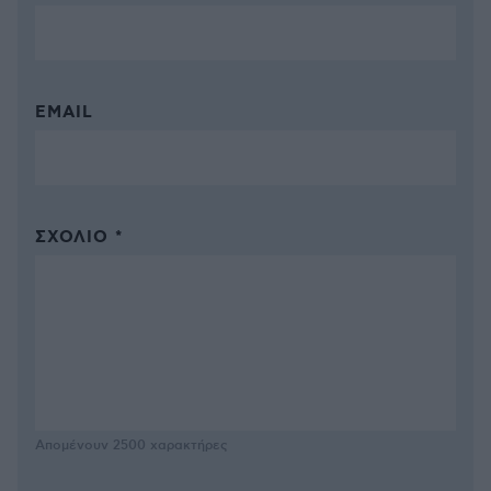
EMAIL
ΣΧΌΛΙΟ *
Απομένουν
2500
χαρακτήρες