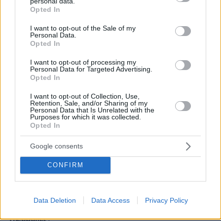
personal data.
grant or deny consent to Google and its third-party tags to
περιμένατε να δείχνει νεκρά τα παιδιά..
Opted In
use your data for below specified purposes in below Google
Απαράδεκτος!
consent section.
I want to opt-out of the Sale of my
ΑΠΑΝΤΗΣΗ
Personal Data.
Opted In
Τάκης
I want to opt-out of processing my
19.06.2025, 16:06
Personal Data for Targeted Advertising.
Ο κάθε ενας αντιδρά με το δικό του τρόπο στην
Opted In
εκδήλωση των συναισθημάτων του! Το ίδιο κάνει
I want to opt-out of Collection, Use,
και ρατσιστής!!
Retention, Sale, and/or Sharing of my
Personal Data that Is Unrelated with the
ΑΠΑΝΤΗΣΗ
Purposes for which it was collected.
Opted In
@
19.06.2025, 23:36
Google consents
Τι σχέση έχει ο ρατσισμός, άνθρωπέ μου;
Ανέφερα εγώ κάτι για την εθνικότητά του;
CONFIRM
Χρειάζεται βοήθεια αυτός ο άνθρωπος.
ΑΠΑΝΤΗΣΗ
Data Deletion
Data Access
Privacy Policy
Υπερβολές.