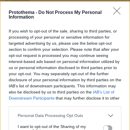
τα θυμαται
ΑΠΑΝΤΗΣΗ
Protothema -
Do Not Process My Personal
Information
Ελένη Θεοχάρους
If you wish to opt-out of the sale, sharing to third parties, or
19.06.2025, 20:41
processing of your personal or sensitive information for
Ένα έχω να σας πω, και θα το πω με μια παροιμία που
targeted advertising by us, please use the below opt-out
λέει ο σοφός Λαός: Όσα δε φτάνει η αλεπού τα κάνει
section to confirm your selection. Please note that after your
κρεμαστάρια
opt-out request is processed you may continue seeing
ΑΠΑΝΤΗΣΗ
interest-based ads based on personal information utilized by
us or personal information disclosed to third parties prior to
your opt-out. You may separately opt-out of the further
@
disclosure of your personal information by third parties on the
19.06.2025, 13:15
IAB’s list of downstream participants. This information may
Το να παρουσιάζει τον εαυτό του ως body builder
also be disclosed by us to third parties on the
IAB’s List of
άγγελο, δείχνει πως κάτι δεν πάει καθόλου καλά στο
Downstream Participants
that may further disclose it to other
μυαλό του. Καλύτερα να πήγαινε σ' έναν παπά ή σε
third parties.
ψυχολόγο να διαχειριστεί αυτό που του έτυχε, παρά
Please note that this website/app uses one or more Google
που βιάστηκε να κάνει ένα τέτοιο μακάβριο τατουάζ.
Personal Data Processing Opt Outs
services and may gather and store information including but
Κι όσοι τον επαινούσατε όταν έλεγε πως θα κάνει
not limited to your visit or usage behaviour. You may click to
I want to opt-out of the Sharing of my
τατουάζ τις μορφές των παιδιών δε νομίζω πως