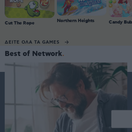
Northern Heights
Candy Bub
Cut The Rope
ΔΕΙΤΕ ΟΛΑ ΤΑ GAMES
Best of Network