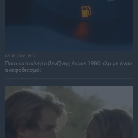
06.08.2026, 19:12
Ποιο αυτοκίνητο βενζίνης έκανε 1.980 χλμ με έναν
ανεφοδιασμό;