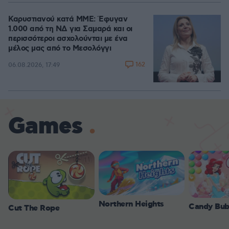
Καρυστιανού κατά ΜΜΕ: Έφυγαν
1.000 από τη ΝΔ για Σαμαρά και οι
περισσότεροι ασχολούνται με ένα
μέλος μας από το Μεσολόγγι
162
06.08.2026, 17:49
Games
Northern Heights
Candy Bub
Cut The Rope