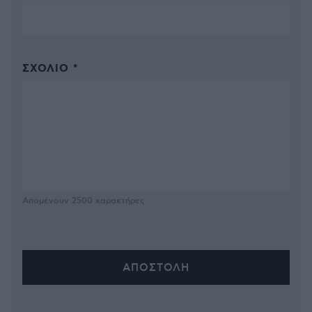
ΣΧΌΛΙΟ *
Απομένουν
2500
χαρακτήρες