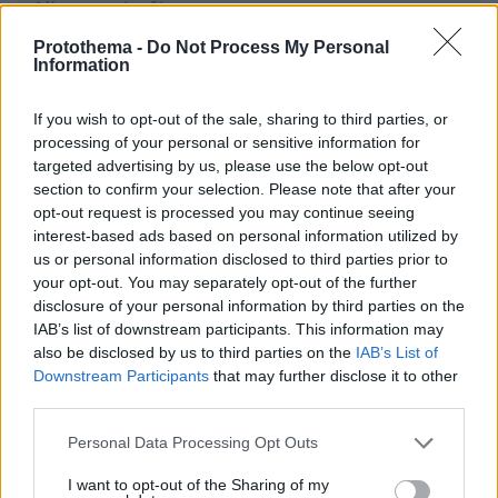
* Υποχρεωτικά πεδία
Protothema -
Do Not Process My Personal
Information
ΡΟΗ ΕΙΔΗΣΕΩΝ
If you wish to opt-out of the sale, sharing to third parties, or
processing of your personal or sensitive information for
Ειδήσεις
Δημοφιλή
Σχολιασμένα
targeted advertising by us, please use the below opt-out
section to confirm your selection. Please note that after your
πριν 7 λεπτά
opt-out request is processed you may continue seeing
Στο νοσοκομείο 30χρονη μετά από πτώση από τη
interest-based ads based on personal information utilized by
γέφυρα της Χαλκίδας
us or personal information disclosed to third parties prior to
your opt-out. You may separately opt-out of the further
πριν 15 λεπτά
Λίσι μετά την ήττα του ΠΑΟΚ: «Με περισσότερη
disclosure of your personal information by third parties on the
σοβαρότητα θα παίρναμε κάτι καλύτερο»
IAB’s list of downstream participants. This information may
also be disclosed by us to third parties on the
IAB’s List of
πριν 22 λεπτά
Downstream Participants
that may further disclose it to other
Βλάβη, ατύχημα ή πρόβλημα στο ταξίδι; Η κάλυψη που
third parties.
πολλοί αγνοούν
Please note that this website/app uses one or more Google
Personal Data Processing Opt Outs
πριν 28 λεπτά
services and may gather and store information including but
Χαλαρή έξοδος για τον Κυριάκο Μητσοτάκη και τη
not limited to your visit or usage behaviour. You may click to
I want to opt-out of the Sharing of my
σύζυγό του Μαρέβα στα Χανιά, φωτογραφίες