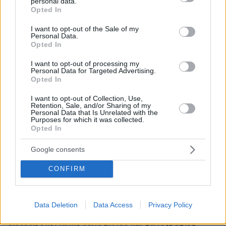
personal data.
grant or deny consent to Google and its third-party tags to
Opted In
πριν 31 λεπτά
use your data for below specified purposes in below Google
«Θα μπορούσε να συμβεί σύντομα»: Αισιόδοξος ξανά ο
consent section.
I want to opt-out of the Sale of my
Τραμπ για το τέλος του πολέμου με το Ιράν, «δεν
Personal Data.
νομίζω ότι μπορούν ν' αντέξουν πολύ ακόμα»
Opted In
πριν 42 λεπτά
I want to opt-out of processing my
Διακοπές στη Σίκινο
Personal Data for Targeted Advertising.
Opted In
πριν 43 λεπτά
Ο Τραμπ θα απαγορεύσει τη χορήγηση υπηκοότητας στα
I want to opt-out of Collection, Use,
παιδιά αλλοδαπών που πηγαίνουν στις ΗΠΑ για να
Retention, Sale, and/or Sharing of my
Personal Data that Is Unrelated with the
γεννήσουν
Purposes for which it was collected.
Opted In
πριν μία ώρα
Πώς θα βοηθήσετε τη γάτα σας να συνηθίσει το κλουβί
της
Google consents
06.08.2026, 23:21
CONFIRM
Κόπωση της Wall Street μετά τα ρεκόρ εν μέσω
αβεβαιότητας για το Ιράν, το πετρέλαιο και τη Fed
06.08.2026, 23:17
Data Deletion
Data Access
Privacy Policy
Στη ΓΑΔΑ κρατείται η 46χρονη που κατηγορείται για την
επίθεση στη Marfin, δείτε βίντεο και φωτογραφίες