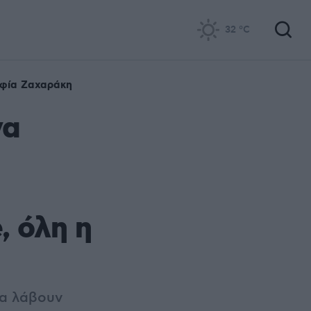
32
°C
φία Ζαχαράκη
να
, όλη η
θα λάβουν