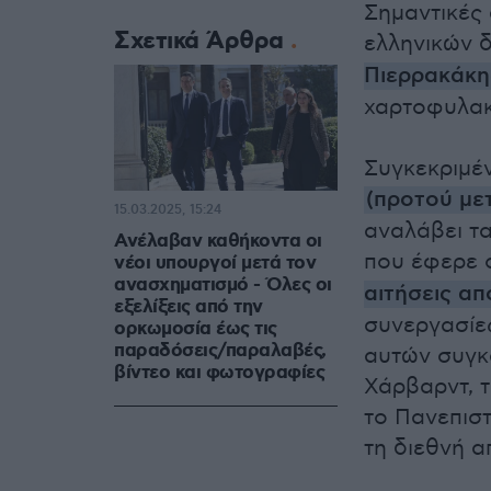
Σημαντικές 
Σχετικά Άρθρα
ελληνικών 
Πιερρακάκη
χαρτοφυλακ
Συγκεκριμέ
(προτού με
15.03.2025, 15:24
αναλάβει τα
Ανέλαβαν καθήκοντα οι
που έφερε 
νέοι υπουργοί μετά τον
ανασχηματισμό - Όλες οι
αιτήσεις α
εξελίξεις από την
συνεργασίες
ορκωμοσία έως τις
παραδόσεις/παραλαβές,
αυτών συγκ
βίντεο και φωτογραφίες
Χάρβαρντ, τ
το Πανεπιστ
τη διεθνή α