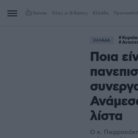
Games
Όλες οι Ειδήσεις
Ελλάδα
Πρωτοσέλι
Κυριάκ
ΕΛΛΑΔΑ
Ανασχ
Ποια εί
πανεπισ
συνεργα
Ανάμεσά
λίστα
Ο κ. Πιερρακάκ