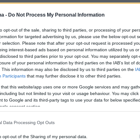
 κ. Πιερρακάκης, «ξέρω ότι ανακοινώσεις δεν
ma -
Do Not Process My Personal Information
 γίνονται σε τελετές, όπως η σημερινή. Σήμερα,
to opt-out of the sale, sharing to third parties, or processing of your per
ε με τη Σοφία και θα σπάσουμε τον κανόνα,
formation for targeted advertising by us, please use the below opt-out s
ουμε μια ανακοίνωση στην τελετή παράδοσης/
r selection. Please note that after your opt-out request is processed y
Βλέπετε, η δουλειά για εμάς στο υπουργείο
eing interest-based ads based on personal information utilized by us or
disclosed to third parties prior to your opt-out. You may separately opt-
νεχιζόταν κανονικά μέχρι αργά, χθες το
losure of your personal information by third parties on the IAB’s list of
ω να σας ανακοινώσω πως κατατέθηκαν 132
. This information may also be disclosed by us to third parties on the
IA
συνεργασίας ελληνικών δημόσιων
Participants
that may further disclose it to other third parties.
ίων με μεγάλα ακαδημαϊκά ιδρύματα του
 that this website/app uses one or more Google services and may gath
 Το Harvard έρχεται στην Ελλάδα, όπως
including but not limited to your visit or usage behaviour. You may click 
 to Google and its third-party tags to use your data for below specifi
 το Yale, το Columbia, το Πανεπιστήμιο της
ogle consent section.
ο ETH, η Χαϊδελβέργη, το Imperial και πολλά,
. Θα σας δώσουμε τη λίστα με τις 60 από
l Data Processing Opt Outs
ροτάσεις που θα τεθούν υπό την κρίση της
o opt-out of the Sharing of my personal data.