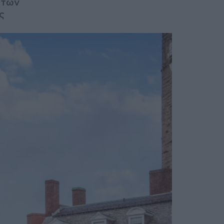
 των
ς