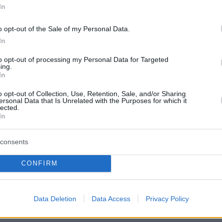
In
ο κ. Πιερρακάκης ανακοίνωσε ότι τα ελληνικά
o opt-out of the Sale of my Personal Data.
ια θα λάβουν ενίσχυση ύψους 20
In
ων ευρώ στο πλαίσιο στήριξης των
to opt-out of processing my Personal Data for Targeted
 με ξένα πανεπιστήμια για μεταπτυχιακούς
ing.
In
o opt-out of Collection, Use, Retention, Sale, and/or Sharing
ersonal Data that Is Unrelated with the Purposes for which it
τικά τη λίστα με 50 από τις 132 περιπτώσεις
lected.
In
ια εδώ:
consents
CONFIRM
Data Deletion
Data Access
Privacy Policy