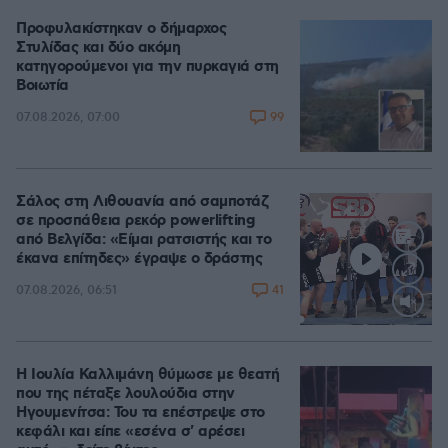
Προφυλακίστηκαν ο δήμαρχος
Στυλίδας και δύο ακόμη
κατηγορούμενοι για την πυρκαγιά στη
Βοιωτία
99
07.08.2026, 07:00
Σάλος στη Λιθουανία από σαμποτάζ
σε προσπάθεια ρεκόρ powerlifting
από Βελγίδα: «Είμαι ρατσιστής και το
έκανα επίτηδες» έγραψε ο δράστης
41
07.08.2026, 06:51
Loaded
:
100.00%
Η Ιουλία Καλλιμάνη θύμωσε με θεατή
που της πέταξε λουλούδια στην
Ηγουμενίτσα: Του τα επέστρεψε στο
κεφάλι και είπε «εσένα σ' αρέσει