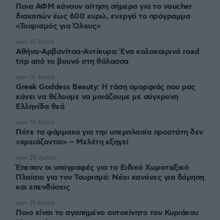
Ποια ΑΦΜ κάνουν αίτηση σήμερα για το voucher
διακοπών έως 600 ευρώ, ενεργό το πρόγραμμα
«Τουρισμός για Όλους»
πριν 15 λεπτά
Αθήνα-Αρβανίτσα-Αντίκυρα: Ένα καλοκαιρινό road
trip από το βουνό στη θάλασσα
πριν 16 λεπτά
Greek Goddess Beauty: Η τάση ομορφιάς που μας
κάνει να θέλουμε να μοιάζουμε με σύγχρονη
Ελληνίδα θεά
πριν 19 λεπτά
Πότε τα φάρμακα για την υπερπλασία προστάτη δεν
«χρειάζονται» – Μελέτη εξηγεί
πριν 20 λεπτά
Έπεσαν οι υπογραφές για το Ειδικό Χωροταξικό
Πλαίσιο για τον Τουρισμό: Νέοι κανόνες για δόμηση
και επενδύσεις
πριν 21 λεπτά
Ποιο είναι το αγαπημένο αυτοκίνητο του Κυριάκου