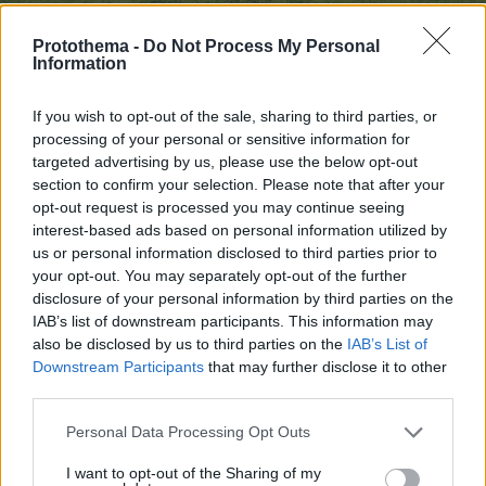
Protothema -
Do Not Process My Personal
Information
If you wish to opt-out of the sale, sharing to third parties, or
processing of your personal or sensitive information for
Δέσμευση στη διαφορετικότητα και τη
targeted advertising by us, please use the below opt-out
συμπερίληψη
section to confirm your selection. Please note that after your
Η Bayer Ελλάς επενδύει συστηματικά σε
opt-out request is processed you may continue seeing
πολιτικές που προάγουν τη
interest-based ads based on personal information utilized by
us or personal information disclosed to third parties prior to
διαφορετικότητα και τη συμπερίληψη,
your opt-out. You may separately opt-out of the further
διασφαλίζοντας την ισότιμη συμμετοχή
disclosure of your personal information by third parties on the
όλων, ανεξαρτήτως φύλου, ηλικίας,
IAB’s list of downstream participants. This information may
εθνικότητας ή άλλων προσωπικών
also be disclosed by us to third parties on the
IAB’s List of
Downstream Participants
that may further disclose it to other
χαρακτηριστικών. Αυτές οι πολιτικές
third parties.
λειτουργούν ως καταλύτης καινοτομίας και
αποτελεσματικότητας, διαμορφώνοντας μια
Please note that this website/app uses one or more Google
Personal Data Processing Opt Outs
services and may gather and store information including but
εμπλουτισμένη εταιρική κουλτούρα.
not limited to your visit or usage behaviour. You may click to
I want to opt-out of the Sharing of my