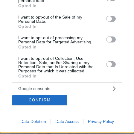
personal data.
grant or deny consent to Google and its third-party tags to
Opted In
Η εταιρεία επικεντρώνεται στη δημιουργία
use your data for below specified purposes in below Google
ενός δυναμικού εργασιακού περιβάλλοντος
consent section.
I want to opt-out of the Sale of my
Personal Data.
που ενθαρρύνει την αυθεντικότητα και την
Opted In
προσωπική έκφραση. Η γενικότερη
I want to opt-out of processing my
φιλοσοφία της αντικατοπτρίζεται στο "Be
Personal Data for Targeted Advertising.
You, Be Bayer", προάγοντας τόσο τη
Opted In
σωματική όσο και ψυχική ευημερία των
I want to opt-out of Collection, Use,
εργαζομένων. Η Bayer Ελλάς επιδιώκει να
Retention, Sale, and/or Sharing of my
Personal Data that Is Unrelated with the
ενδυναμώσει τους υπαλλήλους της να
Purposes for which it was collected.
Opted In
εξελίσσονται, να δημιουργούν και να
αναδεικνύουν την καλύτερη εκδοχή του
Google consents
εαυτού τους, προσφέροντας ένα
CONFIRM
υποστηρικτικό και εμπνευσμένο περιβάλλον
εργασίας.
Data Deletion
Data Access
Privacy Policy