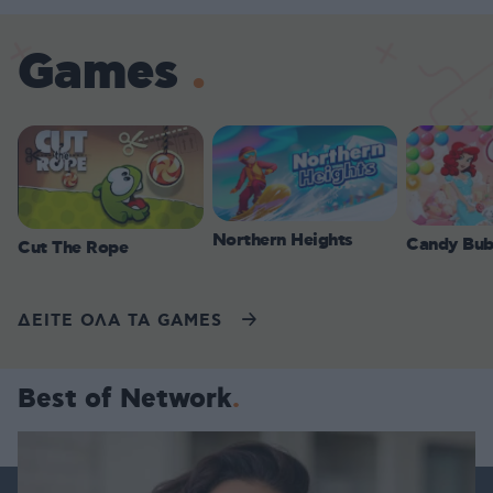
Games
Northern Heights
Candy Bub
Cut The Rope
ΔΕΙΤΕ ΟΛΑ ΤΑ GAMES
Best of Network