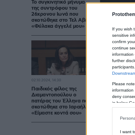
Το συγκινητικό μήνυμα
της συντρόφου του
26χρονου Ιωνά που
Protothe
σκοτώθηκε στο Τελ Αβίβ -
«Φύλακα άγγελέ μου»
If you wish 
sensitive in
confirm you
continue se
information 
further disc
participants
Downstream 
02.10.2024, 14:30
Please note
Παιδικός φίλος της
information 
Διαμαντοπούλου ο
deny consent
πατέρας του Έλληνα που
in below Go
σκοτώθηκε στο Ισραήλ -
«Είμαστε κοντά σου»
Persona
I want t