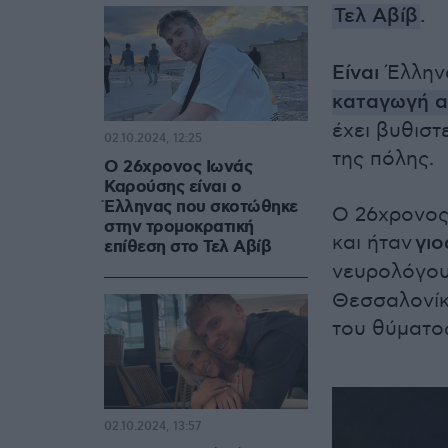
Τελ Αβίβ
.
Είναι
Έλληνα
καταγωγή α
έχει βυθιστ
02.10.2024, 12:25
της πόλης.
Ο 26χρονος Ιωνάς
Καρούσης είναι ο
Έλληνας που σκοτώθηκε
Ο 26χρονος 
στην τρομοκρατική
και ήταν
γιο
επίθεση στο Τελ Αβίβ
νευρολόγο
Θεσσαλονίκη
του θύματος
02.10.2024, 13:57