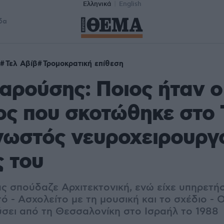
Ελληνικά
English
δα
Τελ Αβίβ
Τρομοκρατική επίθεση
αρούσης: Ποιος ήταν ο
ς που σκοτώθηκε στο 
νωστός νευροχειρουργ
 του
ς σπούδαζε Αρχιτεκτονική, ενώ είχε υπηρετήσ
ό - Ασχολείτο με τη μουσική και το σχέδιο - 
ύσει από τη Θεσσαλονίκη στο Ισραήλ το 1988