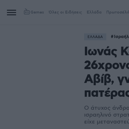
Games
Όλες οι Ειδήσεις
Ελλάδα
Πρωτοσέλι
Ισραήλ
ΕΛΛΑΔΑ
Ιωνάς Κ
26χρονο
Αβίβ, γ
πατέρας
Ο άτυχος άνδρα
ισραηλινό στρατ
είχε μεταναστε