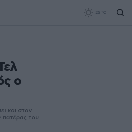
25
°C
Τελ
ός ο
ει και στον
Ο πατέρας του