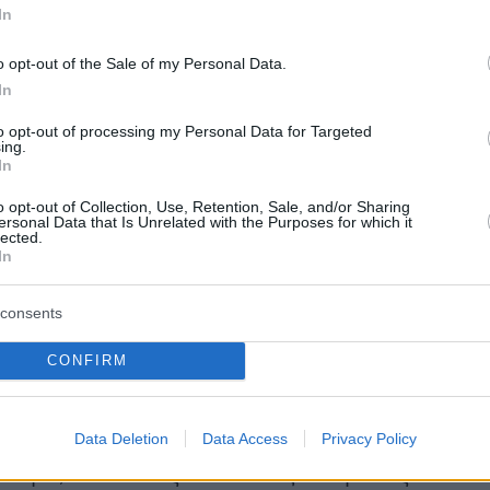
In
o opt-out of the Sale of my Personal Data.
In
to opt-out of processing my Personal Data for Targeted
ing.
In
o opt-out of Collection, Use, Retention, Sale, and/or Sharing
ersonal Data that Is Unrelated with the Purposes for which it
lected.
ης
In
consents
CONFIRM
στις 11 Σεπτεμβρίου του 1998, πήγε δημοτικό
m Elementary School του Τελ Αβίβ, συνέχισε
Data Deletion
Data Access
Privacy Policy
στην Ιερουσαλήμ έχοντας ειδίκευση σε
λογία, και Τέχνες. Το 2020 ξεκίνησε τις