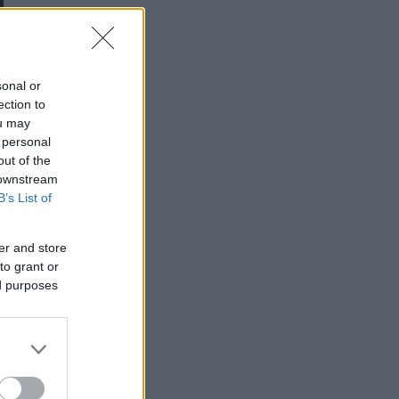
sonal or
ection to
ou may
 personal
out of the
 downstream
B’s List of
er and store
to grant or
ed purposes