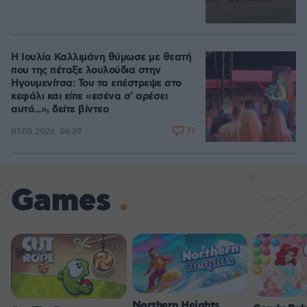
Η Ιουλία Καλλιμάνη θύμωσε με θεατή
που της πέταξε λουλούδια στην
Ηγουμενίτσα: Του τα επέστρεψε στο
κεφάλι και είπε «εσένα σ' αρέσει
αυτό...», δείτε βίντεο
77
07.08.2026, 06:39
Games
Northern Heights