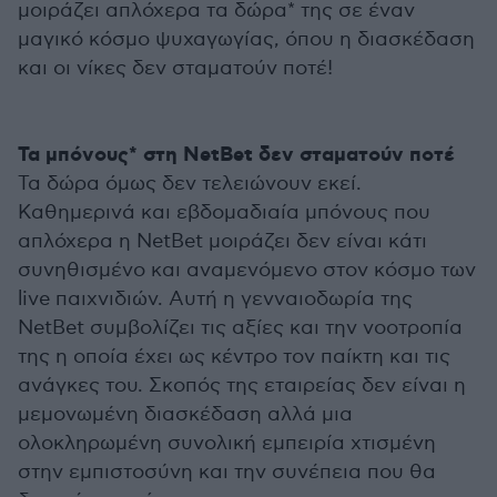
μοιράζει απλόχερα τα δώρα* της σε έναν
μαγικό κόσμο ψυχαγωγίας, όπου η διασκέδαση
και οι νίκες δεν σταματούν ποτέ!
Τα μπόνους* στη NetBet δεν σταματούν ποτέ
Τα δώρα όμως δεν τελειώνουν εκεί.
Καθημερινά και εβδομαδιαία μπόνους που
απλόχερα η NetBet μοιράζει δεν είναι κάτι
συνηθισμένο και αναμενόμενο στον κόσμο των
live παιχνιδιών. Αυτή η γενναιοδωρία της
NetBet συμβολίζει τις αξίες και την νοοτροπία
της η οποία έχει ως κέντρο τον παίκτη και τις
ανάγκες του. Σκοπός της εταιρείας δεν είναι η
μεμονωμένη διασκέδαση αλλά μια
ολοκληρωμένη συνολική εμπειρία χτισμένη
στην εμπιστοσύνη και την συνέπεια που θα