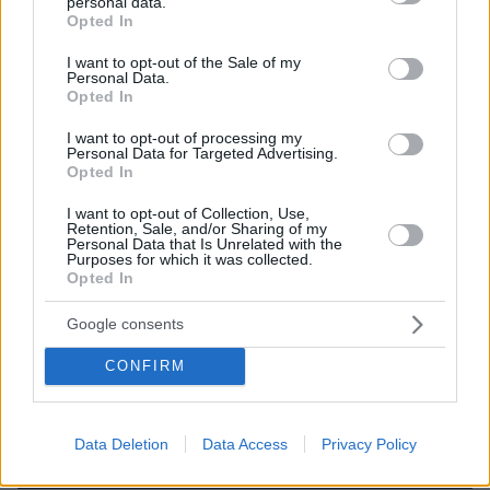
personal data.
grant or deny consent to Google and its third-party tags to
Opted In
use your data for below specified purposes in below Google
consent section.
I want to opt-out of the Sale of my
Personal Data.
Opted In
I want to opt-out of processing my
Personal Data for Targeted Advertising.
Opted In
I want to opt-out of Collection, Use,
Retention, Sale, and/or Sharing of my
Personal Data that Is Unrelated with the
Purposes for which it was collected.
Opted In
Google consents
CONFIRM
07.08.2026, 09:43
Πόσο κοστίζει μία εβδομάδα σε βίλες -
Data Deletion
Data Access
Privacy Policy
παράδεισους