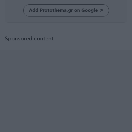
Add Protothema.gr on Google
Sponsored content