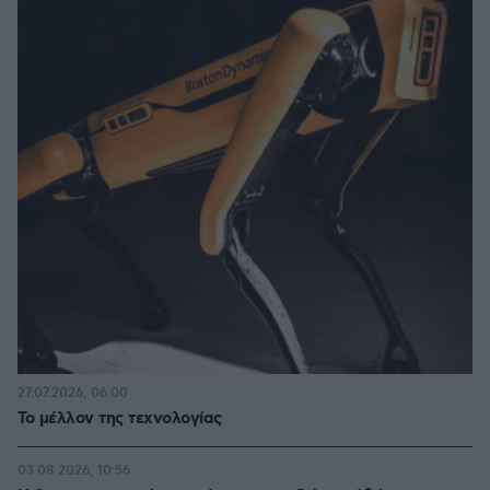
27.07.2026, 06:00
Το μέλλον της τεχνολογίας
03.08.2026, 10:56