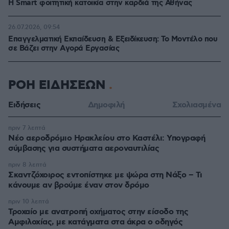
Η Smart φοιτητική κατοικία στην καρδιά της Αθήνας
26.07.2026, 09:54
Επαγγελματική Εκπαίδευση & Εξειδίκευση: Το Mοντέλο που
σε Bάζει στην Aγορά Eργασίας
ΡΟΗ ΕΙΔΗΣΕΩΝ
Ειδήσεις
Δημοφιλή
Σχολιασμένα
πριν 7 λεπτά
Νέο αεροδρόμιο Ηρακλείου στο Καστέλι: Υπογραφή
σύμβασης για συστήματα αεροναυτιλίας
πριν 8 λεπτά
Σκαντζόχοιρος εντοπίστηκε με ψώρα στη Νάξο – Τι
κάνουμε αν βρούμε έναν στον δρόμο
πριν 10 λεπτά
Τροχαίο με ανατροπή οχήματος στην είσοδο της
Αμφιλοχίας, με κατάγματα στα άκρα ο οδηγός