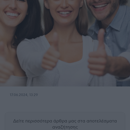
17.06.2024, 13:29
Δείτε περισσότερα άρθρα μας
στα αποτελέσματα
αναζήτησης