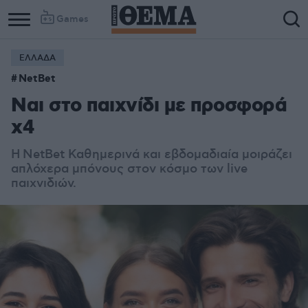
Games
ΕΛΛΑΔΑ
Column
Column
NetBet
1
2
Ναι στο παιχνίδι με προσφορά
x4
H NetBet Καθημερινά και εβδομαδιαία μοιράζει
απλόχερα μπόνους στον κόσμο των live
παιχνιδιών.