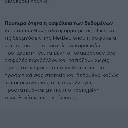
διαρκέσει χρόνια.
Προτεραιότητα η ασφάλεια των δεδομένων
Σε μία υπεύθυνη πλατφόρμα με τις αξίες και
τις δεσμεύσεις της NetBet, όπου η ασφάλεια
και το απόρρητο αποτελούν κορυφαίες
προτεραιότητές, τα μέλη απολαμβάνουν ένα
ασφαλές περιβάλλον και εστιάζουν χωρίς
άγχος στην εμπειρία παιχνιδιού τους. Τα
προσωπικά σας στοιχεία και δεδομένα καθώς
και οι οικονομικές σας συναλλαγές
προστατεύονται με την πιο προηγμένη
τεχνολογία κρυπτογράφησης.