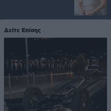
Δείτε Επίσης