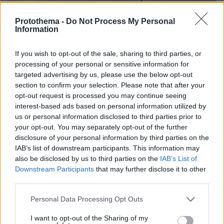
Protothema -
Do Not Process My Personal
Information
If you wish to opt-out of the sale, sharing to third parties, or
processing of your personal or sensitive information for
targeted advertising by us, please use the below opt-out
section to confirm your selection. Please note that after your
opt-out request is processed you may continue seeing
interest-based ads based on personal information utilized by
Loaded
:
us or personal information disclosed to third parties prior to
100.00%
07.08.2026, 09:58
your opt-out. You may separately opt-out of the further
Οικογενειακή τραγωδία στις Σέρρες, μητέρα και
disclosure of your personal information by third parties on the
γιος οι νεκροί από την μετωπική φορτηγού με ΙΧ -
IAB’s list of downstream participants. This information may
Βίντεο ντοκουμέντο από τη στιγμή της
also be disclosed by us to third parties on the
IAB’s List of
σύγκρουσης
Downstream Participants
that may further disclose it to other
third parties.
Please note that this website/app uses one or more Google
Personal Data Processing Opt Outs
services and may gather and store information including but
not limited to your visit or usage behaviour. You may click to
I want to opt-out of the Sharing of my