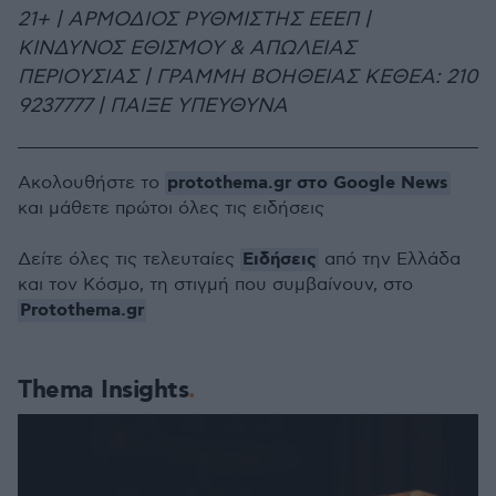
21+ | ΑΡΜΟΔΙΟΣ ΡΥΘΜΙΣΤΗΣ ΕΕΕΠ |
ΚΙΝΔΥΝΟΣ ΕΘΙΣΜΟΥ & ΑΠΩΛΕΙΑΣ
ΠΕΡΙΟΥΣΙΑΣ | ΓΡΑΜΜΗ ΒΟΗΘΕΙΑΣ ΚΕΘΕΑ: 210
9237777 | ΠΑΙΞΕ ΥΠΕΥΘΥΝΑ
protothema.gr στο Google News
Ακολουθήστε το
και μάθετε πρώτοι όλες τις ειδήσεις
Ειδήσεις
Δείτε όλες τις τελευταίες
από την Ελλάδα
και τον Κόσμο, τη στιγμή που συμβαίνουν, στο
Protothema.gr
Thema Insights