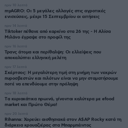
πριν 10 λεπτά
myAGRO: Οι 5 μεγάλες αλλαγές στις αγροτικές
ενισχύσεις, μέχρι 15 Σεπτεμβρίου οι αιτήσεις
πριν 14 λεπτά
Tiktoker πέθανε από καρκίνο στα 26 της - Η Αλίσα
Μιλάνο έγραψε στο προφίλ της
πριν 16 λεπτά
Τρανς άτομα και περίθαλψη: Οι ελλείψεις που
αποκαλύπτει ελληνική μελέτη
πριν 17 λεπτά
Σκέρτσος: Η μεγαλύτερη τιμή στη μνήμη των νεκρών
πυροσβεστών και πιλότων είναι να μην σταματήσουμε
ποτέ να επενδύουμε στην πρόληψη
πριν 18 λεπτά
Tα κυριακάτικα πρωινά, γίνονται καλύτερα με efood
market και Πρώτο Θέμα!
πριν 20 λεπτά
Rihanna: Χορεύει αισθησιακά στον A$AP Rocky κατά τη
διάρκεια κρουαζιέρας στα Μπαρμπέιντος