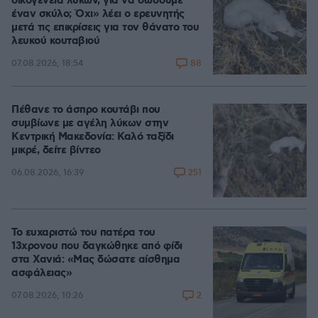
οικογένεια λύκων, για να σώσουμε
έναν σκύλο; Όχι» λέει ο ερευνητής
μετά τις επικρίσεις για τον θάνατο του
λευκού κουταβιού
88
07.08.2026, 18:54
Πέθανε το άσπρο κουτάβι που
συμβίωνε με αγέλη λύκων στην
Κεντρική Μακεδονία: Καλό ταξίδι
μικρέ, δείτε βίντεο
251
06.08.2026, 16:39
Το ευχαριστώ του πατέρα του
13χρονου που δαγκώθηκε από φίδι
στα Χανιά: «Μας δώσατε αίσθημα
ασφάλειας»
2
07.08.2026, 10:26