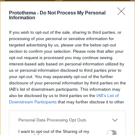
Protothema -
Do Not Process My Personal
Information
If you wish to opt-out of the sale, sharing to third parties, or
processing of your personal or sensitive information for
targeted advertising by us, please use the below opt-out
27.07.2026, 06:00
section to confirm your selection. Please note that after your
Το μέλλον της τεχνολογίας
opt-out request is processed you may continue seeing
interest-based ads based on personal information utilized by
03.08.2026, 10:56
us or personal information disclosed to third parties prior to
Η Smart φοιτητική κατοικία στην καρδιά της Αθήνας
your opt-out. You may separately opt-out of the further
disclosure of your personal information by third parties on the
IAB’s list of downstream participants. This information may
26.07.2026, 09:54
also be disclosed by us to third parties on the
IAB’s List of
Επαγγελματική Εκπαίδευση & Εξειδίκευση: Το Mοντέλο που
σε Bάζει στην Aγορά Eργασίας
Downstream Participants
that may further disclose it to other
third parties.
Please note that this website/app uses one or more Google
Personal Data Processing Opt Outs
ΡΟΗ ΕΙΔΗΣΕΩΝ
services and may gather and store information including but
not limited to your visit or usage behaviour. You may click to
I want to opt-out of the Sharing of my