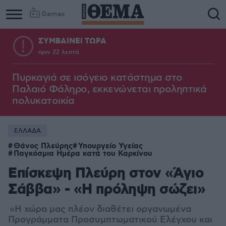
Games
ΣΥΜΒΑΙΝΕΙ ΤΩΡΑ
πριν 22 λεπτά
Πυρκαγιά σε ισόγειο κατάστημα στο
Παλαιό Φάληρο, εκκενώνεται προληπτικά
πολυκατοικία
ΕΛΛΑΔΑ
Θάνος Πλεύρης
Υπουργείο Υγείας
Παγκόσμια Ημέρα κατά του Καρκίνου
Επίσκεψη Πλεύρη στον «Άγιο
Σάββα» - «Η πρόληψη σώζει»
«Η χώρα μας πλέον διαθέτει οργανωμένα
Προγράμματα Προσυμπτωματικού Ελέγχου και