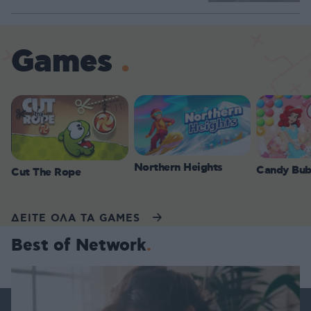
Games
Northern Heights
Candy Bub
Cut The Rope
ΔΕΙΤΕ ΟΛΑ ΤΑ GAMES
Best of Network