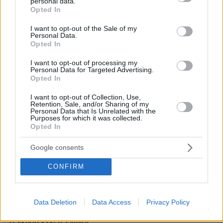
Ειδήσεις
Δημοφιλή
Σχολιασμένα
personal data.
grant or deny consent to Google and its third-party tags to
Opted In
use your data for below specified purposes in below Google
πριν 8 λεπτά
consent section.
I want to opt-out of the Sale of my
5 προορισμοί για solo travellers τα Σαββατοκύριακα του
Personal Data.
καλοκαιριού
Opted In
πριν 13 λεπτά
I want to opt-out of processing my
Ο επιθετικός της εθνικής Αγγλίας, Άϊβαν Τόνεϊ
Personal Data for Targeted Advertising.
κατηγορείται για σοβαρό επεισόδιο σε κλαμπ στο Σόχο
Opted In
πριν 22 λεπτά
I want to opt-out of Collection, Use,
Kαύσωνας: Ένας καθηγητής δίνει συμβουλές για να μην
Retention, Sale, and/or Sharing of my
Personal Data that Is Unrelated with the
εξαντληθούμε από τη ζέστη
Purposes for which it was collected.
Opted In
πριν 22 λεπτά
Πυρκαγιά σε ισόγειο κατάστημα στο Παλαιό Φάληρο,
Google consents
εκκενώνεται προληπτικά πολυκατοικία
πριν 26 λεπτά
CONFIRM
Νέες κυρώσεις σε βάρος της Μόσχας ενέκρινε η
αμερικανική Γερουσία: Δασμοί 500% για το ρωσικό
πετρέλαιο και το φυσικό αέριο
Data Deletion
Data Access
Privacy Policy
πριν 28 λεπτά
Τι γεύση έχει η Σίφνος;