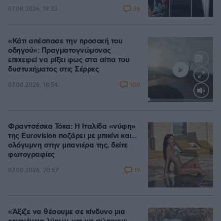
36
07.08.2026, 19:33
«Κάτι απέσπασε την προσοχή του
οδηγού»: Πραγματογνώμονας
επιχειρεί να ρίξει φως στα αίτια του
δυστυχήματος στις Σέρρες
100
07.08.2026, 18:54
Loaded
:
100.00%
Φραντσέσκα Τόκα: Η Ιταλίδα «νύφη»
της Eurovision ποζάρει με μπικίνι και...
ολόγυμνη στην μπανιέρα της, δείτε
φωτογραφίες
19
07.08.2026, 20:57
«Άξιζε να θέσουμε σε κίνδυνο μια