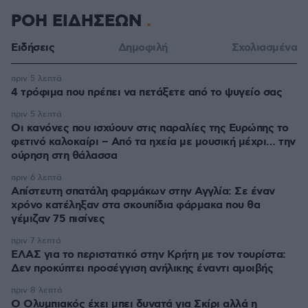
ΡΟΗ ΕΙΔΗΣΕΩΝ
Ειδήσεις
Δημοφιλή
Σχολιασμένα
πριν 5 λεπτά
4 τρόφιμα που πρέπει να πετάξετε από το ψυγείο σας
πριν 5 λεπτά
Οι κανόνες που ισχύουν στις παραλίες της Ευρώπης το
φετινό καλοκαίρι – Από τα ηχεία με μουσική μέχρι… την
ούρηση στη θάλασσα
πριν 6 λεπτά
Απίστευτη σπατάλη φαρμάκων στην Αγγλία: Σε έναν
χρόνο κατέληξαν στα σκουπίδια φάρμακα που θα
γέμιζαν 75 πισίνες
πριν 7 λεπτά
ΕΛΑΣ για το περιστατικό στην Κρήτη με τον τουρίστα:
Δεν προκύπτει προσέγγιση ανήλικης έναντι αμοιβής
πριν 8 λεπτά
Ο Ολυμπιακός έχει μπει δυνατά για Σκίρι αλλά η