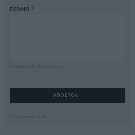
ΣΧΌΛΙΟ *
Απομένουν
2500
χαρακτήρες
* Υποχρεωτικά πεδία