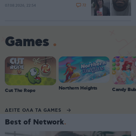
72
07.08.2026, 22:54
Games
Northern Heights
Candy Bub
Cut The Rope
ΔΕΙΤΕ ΟΛΑ ΤΑ GAMES
Best of Network