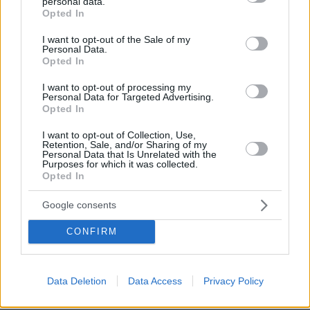
personal data.
grant or deny consent to Google and its third-party tags to
αρχικατασκόπου
Opted In
use your data for below specified purposes in below Google
12
08.08.2026, 10:56
consent section.
I want to opt-out of the Sale of my
Personal Data.
Opted In
I want to opt-out of processing my
Ο εφιάλτης των drones πάνω από την
Personal Data for Targeted Advertising.
Ευρώπη: Ποιος «χαρτογραφεί» βάσεις,
Opted In
πυρηνικά και αεροδρόμια
I want to opt-out of Collection, Use,
31
08.08.2026, 10:57
Retention, Sale, and/or Sharing of my
Personal Data that Is Unrelated with the
Purposes for which it was collected.
Opted In
Google consents
Τι έγραφαν οι ξένοι ανταποκριτές σε
τηλεγραφήματά τους από τη Μικρά
CONFIRM
Ασία το 1921
12
08.08.2026, 10:26
Data Deletion
Data Access
Privacy Policy