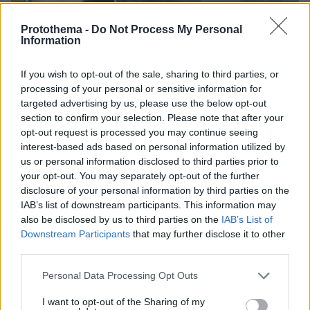
Protothema -
Do Not Process My Personal
Information
If you wish to opt-out of the sale, sharing to third parties, or
processing of your personal or sensitive information for
targeted advertising by us, please use the below opt-out
section to confirm your selection. Please note that after your
opt-out request is processed you may continue seeing
interest-based ads based on personal information utilized by
us or personal information disclosed to third parties prior to
your opt-out. You may separately opt-out of the further
disclosure of your personal information by third parties on the
08.08.2026, 08:36
IAB’s list of downstream participants. This information may
Καρέ-καρέ η ανάλυση του τροχαίου στις Σέρρες
also be disclosed by us to third parties on the
IAB’s List of
με νεκρούς μητέρα και γιο: Τι λέει
Downstream Participants
that may further disclose it to other
πραγματογνώμονας στο protothema
third parties.
Please note that this website/app uses one or more Google
Personal Data Processing Opt Outs
Εντοπίστηκε η «Αράχνη» του Άσαντ:
services and may gather and store information including but
Πώς ένα ξεχασμένο σημειωματάριο
not limited to your visit or usage behaviour. You may click to
I want to opt-out of the Sharing of my
οδήγησε στα ίχνη του διαβόητου