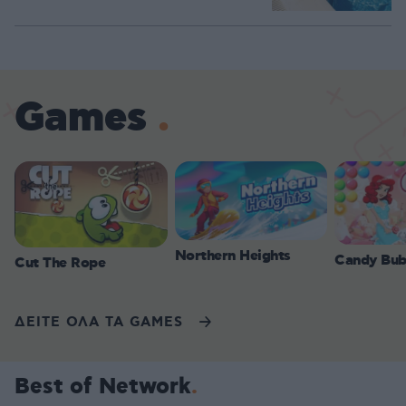
Games
Northern Heights
Candy Bub
Cut The Rope
ΔΕΙΤΕ ΟΛΑ ΤΑ GAMES
Best of Network