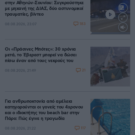
στην Αθηνών-Σουνίου: Συγκρούστηκε
με μηχανή της ΔΙΑΣ, δύο αστυνομικοί
τραυματίες, βίντεο
183
08.08.2026, 23:07
Loaded
:
100.00%
Οι «Πράσινες Μπότες»: 30 χρόνια
μετά, το Έβερεστ μπορεί να δώσει
πίσω έναν από τους νεκρούς του
21
08.08.2026, 21:49
Για ανθρωποκτονία από αμέλεια
κατηγορούνται οι γονείς του 4χρονου
και ο ιδιοκτήτης του beach bar στην
Πάρο: Πώς έγινε η τραγωδία
117
08.08.2026, 21:22