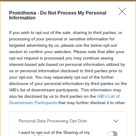
γεγονός που υπενθύμισε πόσο εύθραυστη
παραμένει η κατάσταση στη Μέση Ανατολή.
Protothema -
Do Not Process My Personal
Information
Διαβάστε περισσότερα οικονομικά νέα στο
If you wish to opt-out of the sale, sharing to third parties, or
Newmoney.gr
processing of your personal or sensitive information for
targeted advertising by us, please use the below opt-out
section to confirm your selection. Please note that after your
protothema.gr στο Google News
Ακολουθήστε το
opt-out request is processed you may continue seeing
και μάθετε πρώτοι όλες τις ειδήσεις
interest-based ads based on personal information utilized by
us or personal information disclosed to third parties prior to
Ειδήσεις
Δείτε όλες τις τελευταίες
από την Ελλάδα
your opt-out. You may separately opt-out of the further
disclosure of your personal information by third parties on the
και τον Κόσμο, τη στιγμή που συμβαίνουν, στο
IAB’s list of downstream participants. This information may
Protothema.gr
also be disclosed by us to third parties on the
IAB’s List of
Downstream Participants
that may further disclose it to other
third parties.
ΡΟΗ ΕΙΔΗΣΕΩΝ
Please note that this website/app uses one or more Google
Personal Data Processing Opt Outs
services and may gather and store information including but
Ειδήσεις
Δημοφιλή
Σχολιασμένα
not limited to your visit or usage behaviour. You may click to
I want to opt-out of the Sharing of my