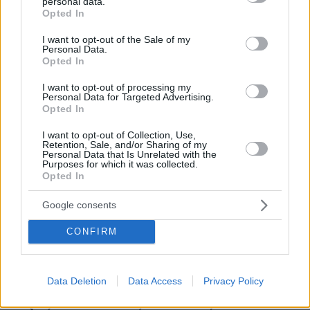
personal data.
grant or deny consent to Google and its third-party tags to
Opted In
use your data for below specified purposes in below Google
πριν 8 λεπτά
Σκληρό παζάρι του Ιράν για το Ορμούζ: Οι όροι που
consent section.
I want to opt-out of the Sale of my
θέτει στις ΗΠΑ για να «ξεκλειδώσει» τα στενά
Personal Data.
Opted In
πριν 9 λεπτά
Η Βαλέρια Χοψονίδου βάφτισε τον γιο της στη
I want to opt-out of processing my
Personal Data for Targeted Advertising.
Βουλιαγμένη, δείτε φωτογραφίες
Opted In
πριν 9 λεπτά
Παραμένει στο παιχνίδι για Μίροτιτς ο ΠΑΟΚ – Η
I want to opt-out of Collection, Use,
Retention, Sale, and/or Sharing of my
εξέλιξη που κρατά ζωντανή την «βόμβα»
Personal Data that Is Unrelated with the
Purposes for which it was collected.
πριν 14 λεπτά
Opted In
«Πριν γεννηθώ, μου στέρησαν την αγκαλιά του πατέρα
μου»: Η φωνή της κόρης του Τάσου Ισαάκ 30 χρόνια
Google consents
μετά
CONFIRM
ΔΡ ΘΕΟΔΩΡΑ ΠΑΠΑΔΟΠΟΥΛΟΥ ΧΑΜΟΥΖΑ
πριν 16 λεπτά
Απευαισθητοποίηση! Η νέα παγκόσμια μάστιγα
Data Deletion
Data Access
Privacy Policy
πριν 20 λεπτά
Δεκαπενταύγουστος στo Ρέθυμνο: Μια περιήγηση στις