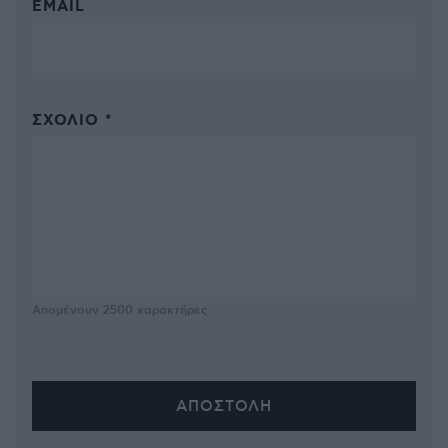
EMAIL
ΣΧΌΛΙΟ *
Απομένουν
2500
χαρακτήρες