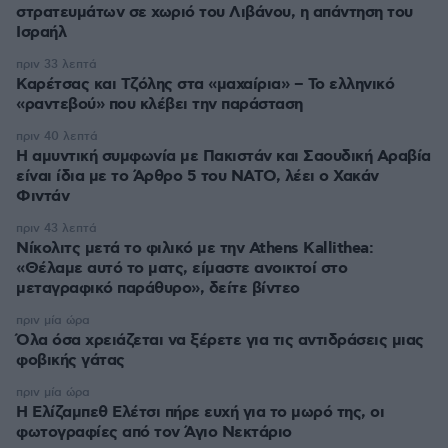
στρατευμάτων σε χωριό του Λιβάνου, η απάντηση του
Ισραήλ
πριν 33 λεπτά
Καρέτσας και Τζόλης στα «μαχαίρια» – Το ελληνικό
«ραντεβού» που κλέβει την παράσταση
πριν 40 λεπτά
Η αμυντική συμφωνία με Πακιστάν και Σαουδική Αραβία
είναι ίδια με το Άρθρο 5 του ΝΑΤΟ, λέει ο Χακάν
Φιντάν
πριν 43 λεπτά
Νίκολιτς μετά το φιλικό με την Athens Kallithea:
«Θέλαμε αυτό το ματς, είμαστε ανοικτοί στο
μεταγραφικό παράθυρο», δείτε βίντεο
πριν μία ώρα
Όλα όσα χρειάζεται να ξέρετε για τις αντιδράσεις μιας
φοβικής γάτας
πριν μία ώρα
Η Ελίζαμπεθ Ελέτσι πήρε ευχή για το μωρό της, οι
φωτογραφίες από τον Άγιο Νεκτάριο