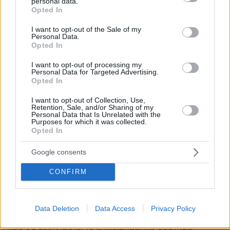
personal data.
grant or deny consent to Google and its third-party tags to
Opted In
Το 2029 ως χρονικός ορίζοντας είναι αποδεκτό, αλλά
use your data for below specified purposes in below Google
γενικά, όταν μιλάμε για τεχνολογική καινοτομία, είτε
consent section.
I want to opt-out of the Sale of my
στη χρηματοδότηση είτε αλλού, η καινοτομία
Personal Data.
Opted In
συμβαίνει τώρα, σε εβδομάδες, όχι σε μήνες ή
χρόνια.
I want to opt-out of processing my
Personal Data for Targeted Advertising.
Opted In
Χάνουμε ευκαιρίες κάθε εβδομάδα, κάθε μήνα και
κάθε χρόνο που περνά. Άρα αυτά τα κόστη ευκαιρίας
I want to opt-out of Collection, Use,
Retention, Sale, and/or Sharing of my
είναι απτά.
Personal Data that Is Unrelated with the
Purposes for which it was collected.
Opted In
Πιστεύω ότι οι Ευρωπαίοι νομοθέτες το κατανοούν
αυτό. Και πιστεύω ότι το έργο θα υλοποιηθεί.
Google consents
Και ειλικρινά, θα είναι από τα πρώτα που θα
CONFIRM
υλοποιηθούν πλήρως, σε μεγάλη κλίμακα. Και ο
αντίκτυπος θα είναι αρκετά θετικός.
Data Deletion
Data Access
Privacy Policy
Είναι καλό να υπάρχει μια ισχυρή δημόσια υποδομή,
που θα εξυπηρετεί το επιχειρηματικό σύστημα.