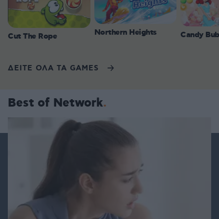
Northern Heights
Candy Bub
Cut The Rope
ΔΕΙΤΕ ΟΛΑ ΤΑ GAMES
Best of Network