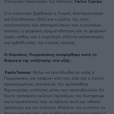
Carlos Cuerpo
Υπουργός Οικονομίας της Ισπανίας
.
Στο επίκεντρο βρέθηκαν η Ένωση Αποταμιεύσεων
και Επενδύσεων (SIU) και ο ρόλος της στην
κινητοποίηση των αποταμιεύσεων των ευρωπαίων
πολιτών, η ψηφιακή χρηματοδότηση και το ψηφιακό
ευρώ, καθώς και η ευρύτερη ατζέντα απλοποίησης
και εμβάθυνσης της ενιαίας αγοράς.
Ο
Κυριάκος Πιερρακάκης
αναφέρθηκε κατά τη
διάρκεια της συζήτησης στα εξής:
Paola
Tamma
:
Θέλω να απευθυνθώ σε εσάς κ.
Πιερρακάκη, και υπάρχει κάτι που είπε και ο Carlos
προηγουμένως σχετικά με την προσπάθεια
δημιουργίας ενότητας μέσω των πρωτοβουλιών E6.
Έχετε πρόσφατα εκλεγεί Πρόεδρος του Eurogroup
και ο προκάτοχός σας το έβλεπε αυτό ως πιθανή
πρόκληση για την ενότητα. Βλέπετε την ενότητα να
δημιουργείται από μια ομάδα πρωτοπόρων χωρών ή