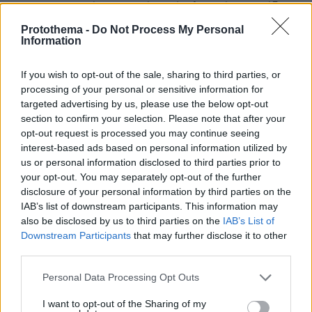
Ο Enrico το ανέφερε σε ένα πάνελ, σε ένα συνέδριο
όπου βρισκόμασταν μαζί. Ένα από τα πράγματα που
Protothema -
Do Not Process My Personal
άκουσα εκεί είναι ότι κάθε έξι μήνες που περνούν
Information
αποτελούν ένα τεράστιο κόστος ευκαιρίας για τους
Ευρωπαίους και για τον διεθνή ρόλο του ευρώ.
If you wish to opt-out of the sale, sharing to third parties, or
processing of your personal or sensitive information for
Γιατί, ειλικρινά, αν υπάρχει ένα πράγμα που
targeted advertising by us, please use the below opt-out
section to confirm your selection. Please note that after your
μπορούμε να υλοποιήσουμε για να ενισχύσουμε τον
opt-out request is processed you may continue seeing
διεθνή ρόλο του νομίσματός μας, είναι ακριβώς αυτό.
interest-based ads based on personal information utilized by
us or personal information disclosed to third parties prior to
Για κάποιο λόγο, η Fed δεν έχει επιλέξει να
your opt-out. You may separately opt-out of the further
προχωρήσει σε ψηφιακό δολάριο. Προτάσσει κυρίως
disclosure of your personal information by third parties on the
ζητήματα ιδιωτικότητας, αλλά υποθέτω ότι αυτό είναι
IAB’s list of downstream participants. This information may
εν μέρει και πολιτισμικό ζήτημα.
also be disclosed by us to third parties on the
IAB’s List of
Downstream Participants
that may further disclose it to other
Στη δική μας περίπτωση, η δημιουργία μιας δημόσιας
third parties.
υποδομής για πληρωμές και εκκαθάριση, με τα
Please note that this website/app uses one or more Google
Personal Data Processing Opt Outs
δευτερογενή οφέλη που αυτή μπορεί να φέρει, είναι
services and may gather and store information including but
μια πολύ θετική εξέλιξη.
not limited to your visit or usage behaviour. You may click to
I want to opt-out of the Sharing of my