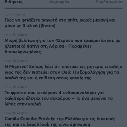
Ειδήσεις
Δημοφιλή
Σχολιασμένα
πριν 7 λεπτά
Πώς να φτιάξετε παγωτό στο σπίτι, χωρίς μηχανή και
μόνο με 3 υλικά (βίντεο)
πριν 13 λεπτά
Μικρή βελτίωση για τον 43χρονο που τραυματίστηκε με
ηλεκτρικό πατίνι στη Λάρισα - Παραμένει
διασωληνωμένος
πριν 14 λεπτά
Η Μπρίτνεϊ Σπίαρς λέει ότι απέτυχε ως μητέρα, επειδή ο
γιος της δεν πιστεύει στον Θεό: Η εξομολόγηση για τα
παιδιά της και η επίθεση στους γονείς της
πριν 15 λεπτά
Τα φρούτα που επιλέγουν 4 ενδοκρινολόγοι για
καλύτερο έλεγχο του σακχάρου – Το ένα μειώνει το
λίπος στην κοιλιά
πριν 16 λεπτά
Camila Cabello: Επέλεξε την Ελλάδα για τις διακοπές
της και τα beach look της είναι έμπνευση