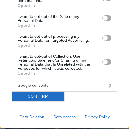
personal data.
grant or deny consent to Google and its third-party tags to
Opted In
use your data for below specified purposes in below Google
08.08.2026, 08:57
consent section.
I want to opt-out of the Sale of my
Personal Data.
Το «σκουλήκι του διαβόλου» που ζει 1,3 χιλιόμετρα
Opted In
κάτω από τη Γη και αλλάζει όσα γνωρίζαμε για τη
ζωή: «Οι άνθρωποι δεν κυβερνάμε τον κόσμο»
I want to opt-out of processing my
Personal Data for Targeted Advertising.
Opted In
I want to opt-out of Collection, Use,
Retention, Sale, and/or Sharing of my
Personal Data that Is Unrelated with the
Purposes for which it was collected.
Opted In
Google consents
CONFIRM
Data Deletion
Data Access
Privacy Policy