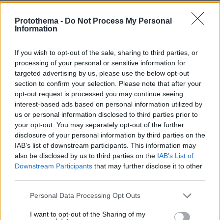
ΤΑ ΠΙΟ ΔΗΜΟΦΙΛΗ
Protothema -
Do Not Process My Personal
Information
If you wish to opt-out of the sale, sharing to third parties, or
processing of your personal or sensitive information for
targeted advertising by us, please use the below opt-out
section to confirm your selection. Please note that after your
opt-out request is processed you may continue seeing
interest-based ads based on personal information utilized by
us or personal information disclosed to third parties prior to
your opt-out. You may separately opt-out of the further
disclosure of your personal information by third parties on the
IAB’s list of downstream participants. This information may
also be disclosed by us to third parties on the
IAB’s List of
Downstream Participants
that may further disclose it to other
third parties.
Please note that this website/app uses one or more Google
Personal Data Processing Opt Outs
services and may gather and store information including but
not limited to your visit or usage behaviour. You may click to
I want to opt-out of the Sharing of my