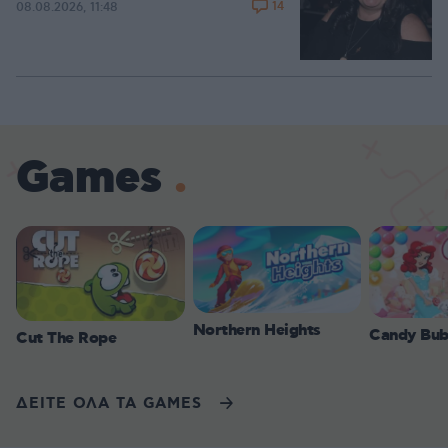
14
08.08.2026, 11:48
Games
Northern Heights
Candy Bub
Cut The Rope
ΔΕΙΤΕ ΟΛΑ ΤΑ GAMES