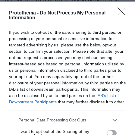
έχουν οι λεγόμενες «Υπέροχες Επτά». Μετά το
Protothema -
Do Not Process My Personal
πέρας της συνεδρίασης ανακοινώνουν
Information
αποτελέσματα οι Microsoft, Meta, Alphabet και
Amazon, με την Apple να ακολουθεί αύριο,
If you wish to opt-out of the sale, sharing to third parties, or
Πέμπτη.
processing of your personal or sensitive information for
targeted advertising by us, please use the below opt-out
section to confirm your selection. Please note that after your
Ιδιαίτερη προσοχή θα δοθεί στις προβλέψεις
opt-out request is processed you may continue seeing
τους για τις κεφαλαιουχικές δαπάνες, καθώς
interest-based ads based on personal information utilized by
και οι τέσσερις εταιρείες επενδύουν
us or personal information disclosed to third parties prior to
your opt-out. You may separately opt-out of the further
δισεκατομμύρια δολάρια σε data centers και
disclosure of your personal information by third parties on the
υποδομές τεχνητής νοημοσύνης.
IAB’s list of downstream participants. This information may
also be disclosed by us to third parties on the
IAB’s List of
Τα αποτελέσματα έρχονται μία ημέρα μετά το
Downstream Participants
that may further disclose it to other
third parties.
δημοσίευμα της Wall Street Journal σύμφωνα
με το οποίο η OpenAI απέτυχε να πετύχει
Please note that this website/app uses one or more Google
Personal Data Processing Opt Outs
εσωτερικούς στόχους εσόδων και χρηστών,
services and may gather and store information including but
not limited to your visit or usage behaviour. You may click to
I want to opt-out of the Sharing of my
προκαλώντας νέες ανησυχίες για το κατά πόσο