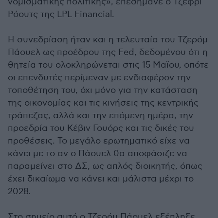
νομισματικής πολιτικής», επεσήμανε ο Τζέφρι
Ρόουτς της LPL Financial.
Η συνεδρίαση ήταν και η τελευταία του Τζερόμ
Πάουελ ως προέδρου της Fed, δεδομένου ότι η
θητεία του ολοκληρώνεται στις 15 Μαϊου, οπότε
οι επενδυτές περίμεναν με ενδιαφέρον την
τοποθέτηση του, όχι μόνο για την κατάσταση
της οικονομίας και τις κινήσεις της κεντρικής
τράπεζας, αλλά και την επόμενη ημέρα, την
προεδρία του Κέβιν Γουόρς και τις δικές του
προθέσεις. Το μεγάλο ερωτηματικό είχε να
κάνει με το αν ο Πάουελ θα αποφάσιζε να
παραμείνει στο ΔΣ, ως απλός διοικητής, όπως
έχει δικαίωμα να κάνει και μάλιστα μέχρι το
2028.
Στο σημείο αυτό ο Τζερόμ Πάουελ εξέπληξε