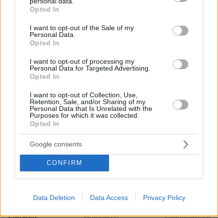
personal data.
grant or deny consent to Google and its third-party tags to
οι τεράστιες επενδύσεις στην AI θα
Opted In
use your data for below specified purposes in below Google
αποδώσουν τελικά τα αναμενόμενα κέρδη.
consent section.
I want to opt-out of the Sale of my
Personal Data.
Opted In
Διαβάστε περισσότερα οικονομικά νέα στο
Newmoney.gr
I want to opt-out of processing my
Personal Data for Targeted Advertising.
Opted In
protothema.gr στο Google News
Ακολουθήστε το
I want to opt-out of Collection, Use,
Retention, Sale, and/or Sharing of my
και μάθετε πρώτοι όλες τις ειδήσεις
Personal Data that Is Unrelated with the
Purposes for which it was collected.
Opted In
Ειδήσεις
Δείτε όλες τις τελευταίες
από την Ελλάδα
και τον Κόσμο, τη στιγμή που συμβαίνουν, στο
Google consents
Protothema.gr
CONFIRM
ΡΟΗ ΕΙΔΗΣΕΩΝ
Data Deletion
Data Access
Privacy Policy
Ειδήσεις
Δημοφιλή
Σχολιασμένα