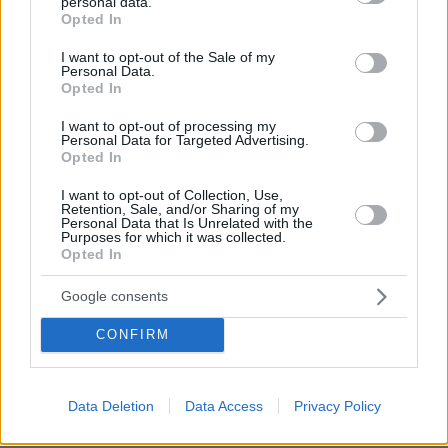
personal data.
κέρδη πρώτου τριμήνου, αναζωπυρώνοντας
grant or deny consent to Google and its third-party tags to
Opted In
use your data for below specified purposes in below Google
τους φόβους για τις πιέσεις που δέχεται ο
consent section.
I want to opt-out of the Sale of my
κλάδος της εστίασης.
Personal Data.
Opted In
Κύμα ρευστοποιήσεων έπληξε και την
I want to opt-out of processing my
Advanced Micro Devices, καθώς μέρος των
Personal Data for Targeted Advertising.
Opted In
επενδυτών προχώρησε σε κατοχύρωση κερδών
στον κλάδο των μικροτσίπ ενόψει των
I want to opt-out of Collection, Use,
Retention, Sale, and/or Sharing of my
αποτελεσμάτων Big Tech, συμπαρασύροντας
Personal Data that Is Unrelated with the
Purposes for which it was collected.
και άλλα ονόματα του κλάδου, όπως η Applied
Opted In
Materials.
Google consents
Πηγή:
Νewmoney.gr
CONFIRM
protothema.gr στο Google News
Ακολουθήστε το
Data Deletion
Data Access
Privacy Policy
και μάθετε πρώτοι όλες τις ειδήσεις