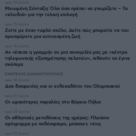
πριν 14 λεπτά
Μειωμένη Σύνταξη: Όλα όσα πρέπει να γνωρίζετε – Τα
«κλειδιά» για την τελική επιλογή
πριν 15 λεπτά
Ζείτε με έναν τυφλό σκύλο; Δείτε πώς μπορείτε να του
προσφέρετε μια ευτυχισμένη ζωή
πριν 15 λεπτά
Αν «έπεσε η γραμμή» σε μια συνομιλία μας με «κέντρο
τηλεφωνικής εξυπηρέτησης πελατών», πιθανόν να έγινε
σκόπιμα
ΠΑΝΤΕΛΗΣ ΔΙΑΜΑΝΤΟΠΟΥΛΟΣ
πριν 18 λεπτά
Δυο διαφωνίες και οι ενδεκαδάτοι του Ολυμπιακού
πριν 21 λεπτά
Οι ωραιότερες παραλίες στο Βόρειο Πήλιο
πριν 25 λεπτά
Οι αθλητικές μεταδόσεις της ημέρας: Πλούσιο
πρόγραμμα με ποδόσφαιρο, μπάσκετ, τένις
πριν 31 λεπτά