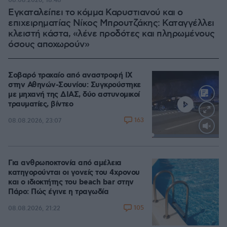
08.08.2026, 18:48
Εγκαταλείπει το κόμμα Καρυστιανού και ο
επιχειρηματίας Νίκος Μπρουτζάκης: Καταγγέλλει
κλειστή κάστα, «λένε προδότες και πληρωμένους
όσους αποχωρούν»
Σοβαρό τροχαίο από αναστροφή ΙΧ
στην Αθηνών-Σουνίου: Συγκρούστηκε
με μηχανή της ΔΙΑΣ, δύο αστυνομικοί
τραυματίες, βίντεο
163
08.08.2026, 23:07
Loaded
:
100.00%
Για ανθρωποκτονία από αμέλεια
κατηγορούνται οι γονείς του 4χρονου
και ο ιδιοκτήτης του beach bar στην
Πάρο: Πώς έγινε η τραγωδία
105
08.08.2026, 21:22