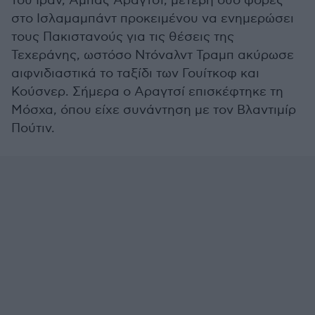
του Ιράν, Αμπάς Αραγτσί, μετέβη δύο φορές
στο Ισλαμαμπάντ προκειμένου να ενημερώσει
τους Πακιστανούς για τις θέσεις της
Τεχεράνης, ωστόσο Ντόναλντ Τραμπ ακύρωσε
αιφνιδιαστικά το ταξίδι των Γουίτκοφ και
Κούσνερ. Σήμερα ο Αραγτσί επισκέφτηκε τη
Μόσχα, όπου είχε συνάντηση με τον Βλαντιμίρ
Πούτιν.