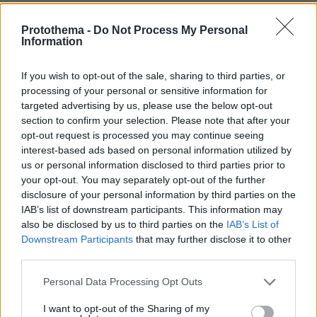
Στο επίκεντρο βρέθηκε και η Microsoft, όχι
Protothema -
Do Not Process My Personal
Information
όμως λόγω αποτελεσμάτων. Ο τεχνολογικός
κολοσσός ανακοίνωσε ότι η συμφωνία
If you wish to opt-out of the sale, sharing to third parties, or
συμμαχίας της με την OpenAI, δημιουργό του
processing of your personal or sensitive information for
ChatGPT, θα πάψει να είναι αποκλειστική,
targeted advertising by us, please use the below opt-out
section to confirm your selection. Please note that after your
εξέλιξη που εκτιμάται ότι θα αλλάξει
opt-out request is processed you may continue seeing
σημαντικά τον χάρτη του κλάδου της ΑΙ. Η
interest-based ads based on personal information utilized by
μετοχή της Microsoft έχασε αρχικά σημαντικό
us or personal information disclosed to third parties prior to
έδαφος, όμως σταδιακά σταθεροποιήθηκε και
your opt-out. You may separately opt-out of the further
πέρασε οριακά σε θετικό έδαφος.
disclosure of your personal information by third parties on the
IAB’s list of downstream participants. This information may
also be disclosed by us to third parties on the
IAB’s List of
Στον αντίποδα, στους χαμένους της ημέρας
Downstream Participants
that may further disclose it to other
βρέθηκε η Domino’s Pizza που έκανε βουτιά
third parties.
σχεδόν 10%, αφού η μεγαλύτερη αλυσίδα
Please note that this website/app uses one or more Google
Personal Data Processing Opt Outs
πίτσας στον κόσμο ανακοίνωσε
services and may gather and store information including but
απογοητευτικές πωλήσεις και ασθενέστερα
not limited to your visit or usage behaviour. You may click to
I want to opt-out of the Sharing of my