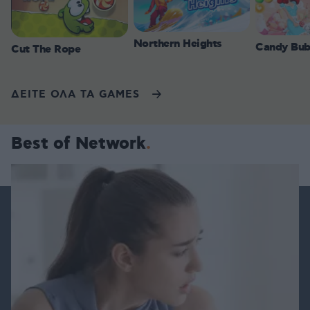
Northern Heights
Candy Bub
Cut The Rope
ΔΕΙΤΕ ΟΛΑ ΤΑ GAMES
Best of Network