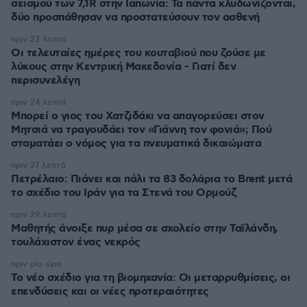
σεισμού των 7,1R στην Ιαπωνία: Τα πάντα κλυδωνίζονται,
δύο προσπάθησαν να προστατεύσουν τον ασθενή
πριν 22 λεπτά
Οι τελευταίες ημέρες του κουταβιού που ζούσε με
λύκους στην Κεντρική Μακεδονία - Γιατί δεν
περισυνελέγη
πριν 24 λεπτά
Μπορεί ο γιος του Χατζιδάκι να απαγορεύσει στον
Μητσιά να τραγουδάει τον «Γιάννη τον φονιά»; Πού
σταματάει ο νόμος για τα πνευματικά δικαιώματα
πριν 27 λεπτά
Πετρέλαιο: Πιάνει και πάλι τα 83 δολάρια το Brent μετά
το σχέδιο του Ιράν για τα Στενά του Ορμούζ
πριν 29 λεπτά
Μαθητής άνοιξε πυρ μέσα σε σχολείο στην Ταϊλάνδη,
τουλάχιστον ένας νεκρός
πριν μία ώρα
Το νέο σχέδιο για τη βιομηχανία: Οι μεταρρυθμίσεις, οι
επενδύσεις και οι νέες προτεραιότητες