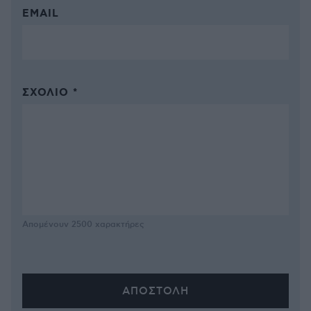
EMAIL
ΣΧΌΛΙΟ *
Απομένουν
2500
χαρακτήρες