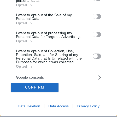
personal data.
grant or deny consent to Google and its third-party tags to
Πώς έγινε η τραγωδία με την νεκρή μητέρα στα
Opted In
use your data for below specified purposes in below Google
Μάλια: Βούτηξε για να βοηθήσει τη φίλη της και
consent section.
I want to opt-out of the Sale of my
πνίγηκε, τα παιδιά φώναζαν για βοήθεια
Personal Data.
Opted In
Γιατί δεν έσωσα το κουτάβι: Ο
I want to opt-out of processing my
Personal Data for Targeted Advertising.
ερευνητής που κατέγραφε τη
Opted In
συμβίωση του μικρού σκυλιού με
αγέλη λύκων εξηγεί γιατί δεν
I want to opt-out of Collection, Use,
επενέβη, όταν το είδε άρρωστο
Retention, Sale, and/or Sharing of my
Personal Data that Is Unrelated with the
185
06.08.2026, 19:34
Purposes for which it was collected.
Opted In
Προϊόν εργαστηρίου ή της φύσης ο
Google consents
κορωνοϊός; Άλλα έλεγε δημόσια ο
Φάουτσι και άλλα ιδιωτικά, αρνήθηκε
CONFIRM
100 φορές να απαντήσει στο
Κογκρέσο
177
06.08.2026, 21:40
Data Deletion
Data Access
Privacy Policy