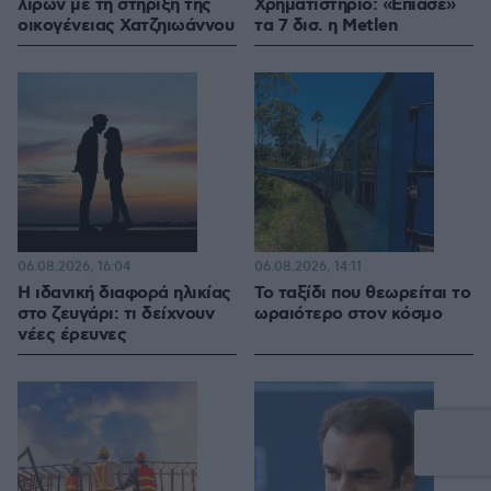
λιρών με τη στήριξη της
Χρηματιστήριο: «Επιασε»
οικογένειας Χατζηιωάννου
τα 7 δισ. η Metlen
06.08.2026, 16:04
06.08.2026, 14:11
Η ιδανική διαφορά ηλικίας
Το ταξίδι που θεωρείται το
στο ζευγάρι: τι δείχνουν
ωραιότερο στον κόσμο
νέες έρευνες