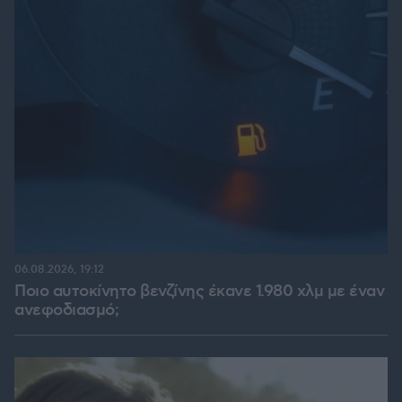
06.08.2026, 19:12
Ποιο αυτοκίνητο βενζίνης έκανε 1.980 χλμ με έναν
ανεφοδιασμό;