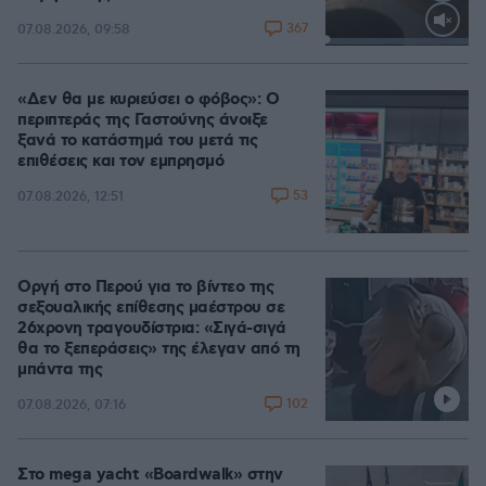
367
07.08.2026, 09:58
Loaded
:
100.00%
«Δεν θα με κυριεύσει ο φόβος»: Ο
περιπτεράς της Γαστούνης άνοιξε
ξανά το κατάστημά του μετά τις
επιθέσεις και τον εμπρησμό
53
07.08.2026, 12:51
Οργή στο Περού για το βίντεο της
σεξουαλικής επίθεσης μαέστρου σε
26χρονη τραγουδίστρια: «Σιγά-σιγά
θα το ξεπεράσεις» της έλεγαν από τη
μπάντα της
102
07.08.2026, 07:16
Στο mega yacht «Boardwalk» στην