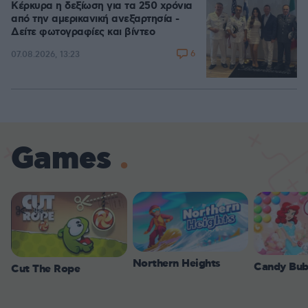
Κέρκυρα η δεξίωση για τα 250 χρόνια
από την αμερικανική ανεξαρτησία -
Δείτε φωτογραφίες και βίντεο
6
07.08.2026, 13:23
Games
Northern Heights
Candy Bub
Cut The Rope