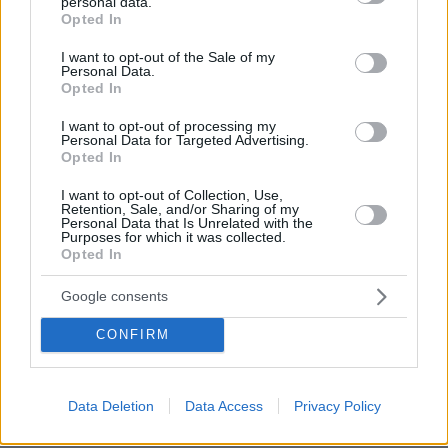
personal data.
grant or deny consent to Google and its third-party tags to
Opted In
use your data for below specified purposes in below Google
consent section.
I want to opt-out of the Sale of my
Personal Data.
Opted In
I want to opt-out of processing my
Personal Data for Targeted Advertising.
Opted In
I want to opt-out of Collection, Use,
Retention, Sale, and/or Sharing of my
Personal Data that Is Unrelated with the
Purposes for which it was collected.
Opted In
Google consents
CONFIRM
07.08.2026, 10:26
Στο Α΄ Νεκροταφείο το μνημόσυνο για τον έναν
χρόνο από τον θάνατο της Λένας Σαμαρά
Data Deletion
Data Access
Privacy Policy