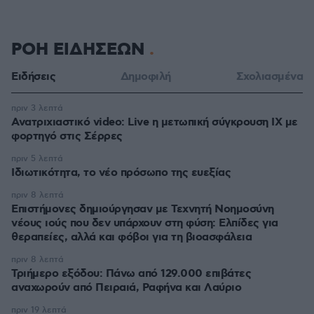
ΡΟΗ ΕΙΔΗΣΕΩΝ
Ειδήσεις
Δημοφιλή
Σχολιασμένα
πριν 3 λεπτά
Ανατριχιαστικό video: Live η μετωπική σύγκρουση ΙΧ με
φορτηγό στις Σέρρες
πριν 5 λεπτά
Ιδιωτικότητα, το νέο πρόσωπο της ευεξίας
πριν 8 λεπτά
Επιστήμονες δημιούργησαν με Τεχνητή Νοημοσύνη
νέους ιούς που δεν υπάρχουν στη φύση: Ελπίδες για
θεραπείες, αλλά και φόβοι για τη βιοασφάλεια
πριν 8 λεπτά
Τριήμερο εξόδου: Πάνω από 129.000 επιβάτες
αναχωρούν από Πειραιά, Ραφήνα και Λαύριο
πριν 19 λεπτά