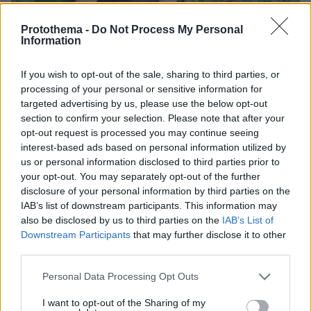
Protothema -
Do Not Process My Personal
Information
If you wish to opt-out of the sale, sharing to third parties, or
processing of your personal or sensitive information for
targeted advertising by us, please use the below opt-out
section to confirm your selection. Please note that after your
opt-out request is processed you may continue seeing
interest-based ads based on personal information utilized by
us or personal information disclosed to third parties prior to
07.08.2026, 07:19
your opt-out. You may separately opt-out of the further
«Δεν το πιστεύουμε», λένε οι Αμερικανοί που
disclosure of your personal information by third parties on the
υιοθέτησαν τον Αφγανό στη Λέσβο - Η αρχική
IAB’s list of downstream participants. This information may
εκδοχή για το φονικό στην Κυψέλη και η σιωπή
also be disclosed by us to third parties on the
IAB’s List of
στην απολογία
Downstream Participants
that may further disclose it to other
third parties.
Please note that this website/app uses one or more Google
Personal Data Processing Opt Outs
services and may gather and store information including but
not limited to your visit or usage behaviour. You may click to
I want to opt-out of the Sharing of my