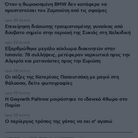
Όταν η θωρακισμένη BMW δεν κατάφερε να
προστατεύσει τον Ζαμπούνη από τις σφαίρες
πριν 20 λεπτά
Επιχείρηση διάσωσης τραυματισμένης γυναίκας από
δύσβατο σημείο στην περιοχή της Συκιάς στη Χαλκιδική
πριν 23 λεπτά
Εξαρθρώθηκε μεγάλο κύκλωμα διακινητών στην
Ισπανία: 78 συλλήψεις, μετέφεραν ναρκωτικά προς την
Αλγερία και μετανάστες προς την Ευρώπη
πριν 24 λεπτά
Οι πόζες της Κατερίνας Παπουτσάκη με μαγιό στη
θάλασσα, δείτε φωτογραφίες
πριν 25 λεπτά
Η Gwyneth Paltrow μοιράστηκε το ιδανικό 48ωρο στο
Παρίσι
πριν 25 λεπτά
Ο περίεργος τρόπος της γάτας να πει σ’ αγαπώ