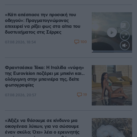
«Κάτι απέσπασε την προσοχή του
οδηγού»: Πραγματογνώμονας
επιχειρεί να ρίξει φως στα αίτια του
δυστυχήματος στις Σέρρες
100
07.08.2026, 18:54
Loaded
:
100.00%
Φραντσέσκα Τόκα: Η Ιταλίδα «νύφη»
της Eurovision ποζάρει με μπικίνι και...
ολόγυμνη στην μπανιέρα της, δείτε
φωτογραφίες
19
07.08.2026, 20:57
«Άξιζε να θέσουμε σε κίνδυνο μια
οικογένεια λύκων, για να σώσουμε
έναν σκύλο; Όχι» λέει ο ερευνητής