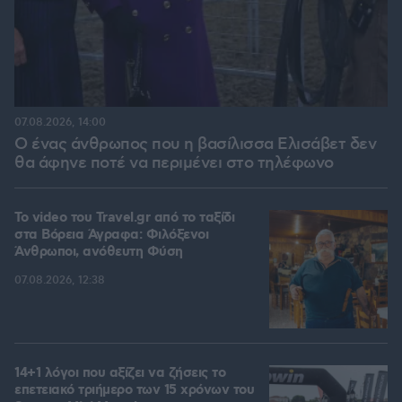
07.08.2026, 14:00
Ο ένας άνθρωπος που η βασίλισσα Ελισάβετ δεν
θα άφηνε ποτέ να περιμένει στο τηλέφωνο
To video του Travel.gr από το ταξίδι
στα Βόρεια Άγραφα: Φιλόξενοι
Άνθρωποι, ανόθευτη Φύση
07.08.2026, 12:38
14+1 λόγοι που αξίζει να ζήσεις το
επετειακό τριήμερο των 15 χρόνων του