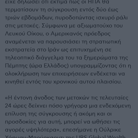
είχε δηλώσει ότι εκτιμά πως οι ΗΠΑ θα
τερματίσουν τη σύγκρουση εντός δύο έως
τριών εβδομάδων, πυροδοτώντας ισχυρό ράλι
στις μετοχές. Σύμφωνα με αξιωματούχο του
Λευκού Οίκου, ο Αμερικανός πρόεδρος
αναμένεται να παρουσιάσει τη στρατιωτική
εκστρατεία στο Ιράν ως επιτυχημένη σε
τηλεοπτικό διάγγελμα του τα ξημερώματα της
Πέμπτης (ώρα Ελλάδος) υπογραμμίζοντας ότι η
ολοκλήρωση των επιχειρήσεων ενδέχεται να
κινηθεί εντός του χρονικού αυτού πλαισίου.
«Η έντονη άνοδος των μετοχών τις τελευταίες
24 ώρες δείχνει πόσο γρήγορα μια ενδεχόμενη
επίλυση της σύγκρουσης ή ακόμη και οι
προσδοκίες για αυτή, μπορεί να ωθήσει τις
αγορές υψηλότερα», επεσήμανε η Ούλρικε
Χόφμαν-Μπούρκαρντι της UBS Global Wealth