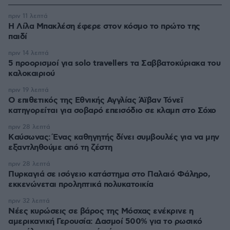
πριν 11 λεπτά
Η Λίλα Μπακλέση έφερε στον κόσμο το πρώτο της
παιδί
πριν 14 λεπτά
5 προορισμοί για solo travellers τα Σαββατοκύριακα του
καλοκαιριού
πριν 19 λεπτά
Ο επιθετικός της Εθνικής Αγγλίας Άϊβαν Τόνεϊ
κατηγορείται για σοβαρό επεισόδιο σε κλαμπ στο Σόχο
πριν 28 λεπτά
Kαύσωνας: Ένας καθηγητής δίνει συμβουλές για να μην
εξαντληθούμε από τη ζέστη
πριν 28 λεπτά
Πυρκαγιά σε ισόγειο κατάστημα στο Παλαιό Φάληρο,
εκκενώνεται προληπτικά πολυκατοικία
πριν 32 λεπτά
Νέες κυρώσεις σε βάρος της Μόσχας ενέκρινε η
αμερικανική Γερουσία: Δασμοί 500% για το ρωσικό