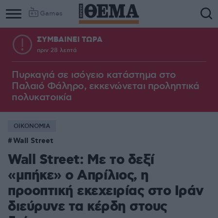
Games
ΣΥΜΒΑΙΝΕΙ ΤΩΡΑ
πριν 28 λεπτά
Πυρκαγιά σε ισόγειο κατάστημα στο
Παλαιό Φάληρο, εκκενώνεται προληπτικά
πολυκατοικία
ΟΙΚΟΝΟΜΙΑ
Wall Street
Wall Street: Με το δεξί
«μπήκε» ο Απρίλιος, η
προοπτική εκεχειρίας στο Ιράν
διεύρυνε τα κέρδη στους