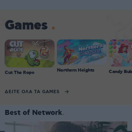
Games
Northern Heights
Candy Bub
Cut The Rope
ΔΕΙΤΕ ΟΛΑ ΤΑ GAMES
Best of Network