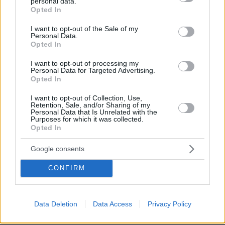
personal data.
grant or deny consent to Google and its third-party tags to
Opted In
use your data for below specified purposes in below Google
consent section.
I want to opt-out of the Sale of my
Personal Data.
Opted In
I want to opt-out of processing my
Personal Data for Targeted Advertising.
Opted In
I want to opt-out of Collection, Use,
Retention, Sale, and/or Sharing of my
Personal Data that Is Unrelated with the
Purposes for which it was collected.
Opted In
Google consents
CONFIRM
Data Deletion
Data Access
Privacy Policy