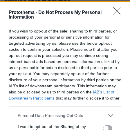
πετρέλαιο και το φυσικό αέριο
πριν 34 λεπτά
Protothema -
Do Not Process My Personal
Τι γεύση έχει η Σίφνος;
Information
πριν 34 λεπτά
Αναστάτωση στο Νοσοκομείο Πύργου, φίδι
If you wish to opt-out of the sale, sharing to third parties, or
εμφανίστηκε στα Επείγοντα, δείτε φωτογραφίες
processing of your personal or sensitive information for
targeted advertising by us, please use the below opt-out
πριν 36 λεπτά
section to confirm your selection. Please note that after your
Συγκίνηση στο Πόρτο Γερμενό: Σκύλος γύρισε σοβαρά
opt-out request is processed you may continue seeing
τραυματισμένος στο σπίτι που τον φρόντιζαν μία
interest-based ads based on personal information utilized by
εβδομάδα μετά τη φωτιά
us or personal information disclosed to third parties prior to
πριν 39 λεπτά
your opt-out. You may separately opt-out of the further
Αποστολία Ζώη για τον θάνατο της μητέρας της: Μόλις
disclosure of your personal information by third parties on the
κατάλαβε τι έχει, έφυγε από τη ζωή
IAB’s list of downstream participants. This information may
also be disclosed by us to third parties on the
IAB’s List of
Downstream Participants
that may further disclose it to other
ΔΕΙΤΕ ΟΛΕΣ ΤΙΣ ΕΙΔΗΣΕΙΣ
third parties.
Please note that this website/app uses one or more Google
Personal Data Processing Opt Outs
services and may gather and store information including but
ΤΑ ΠΙΟ ΔΗΜΟΦΙΛΗ
not limited to your visit or usage behaviour. You may click to
I want to opt-out of the Sharing of my