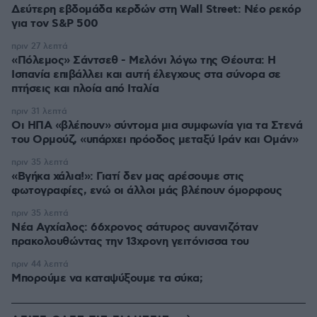
Δεύτερη εβδομάδα κερδών στη Wall Street: Νέο ρεκόρ
για τον S&P 500
πριν 27 λεπτά
«Πόλεμος» Σάντσεθ - Μελόνι λόγω της Θέουτα: Η
Ισπανία επιβάλλει και αυτή έλεγχους στα σύνορα σε
πτήσεις και πλοία από Ιταλία
πριν 31 λεπτά
Οι ΗΠΑ «βλέπουν» σύντομα μια συμφωνία για τα Στενά
του Ορμούζ, «υπάρχει πρόοδος μεταξύ Ιράν και Ομάν»
πριν 35 λεπτά
«Βγήκα χάλια!»: Γιατί δεν μας αρέσουμε στις
φωτογραφίες, ενώ οι άλλοι μάς βλέπουν όμορφους
πριν 35 λεπτά
Νέα Αγχίαλος: 66χρονος σάτυρος αυνανιζόταν
πρακολουθώντας την 13χρονη γειτόνισσα του
πριν 44 λεπτά
Μπορούμε να καταψύξουμε τα σύκα;