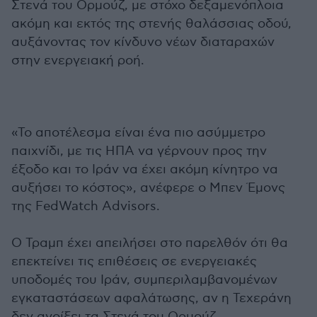
Στενά του Ορμούζ, με στόχο δεξαμενόπλοια
ακόμη και εκτός της στενής θαλάσσιας οδού,
αυξάνοντας τον κίνδυνο νέων διαταραχών
στην ενεργειακή ροή.
«Το αποτέλεσμα είναι ένα πιο ασύμμετρο
παιχνίδι, με τις ΗΠΑ να γέρνουν προς την
έξοδο και το Ιράν να έχει ακόμη κίνητρο να
αυξήσει το κόστος», ανέφερε ο Μπεν Έμονς
της FedWatch Advisors.
Ο Τραμπ έχει απειλήσει στο παρελθόν ότι θα
επεκτείνει τις επιθέσεις σε ενεργειακές
υποδομές του Ιράν, συμπεριλαμβανομένων
εγκαταστάσεων αφαλάτωσης, αν η Τεχεράνη
δεν ανοίξει τα Στενά του Ορμούζ.