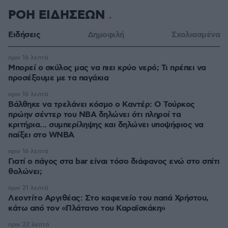
ΡΟΗ ΕΙΔΗΣΕΩΝ
Ειδήσεις
Δημοφιλή
Σχολιασμένα
πριν 16 λεπτά
Μπορεί ο σκύλος μας να πιει κρύο νερό; Τι πρέπει να
προσέξουμε με τα παγάκια
πριν 16 λεπτά
Βάλθηκε να τρελάνει κόσμο ο Καντέρ: Ο Τούρκος
πρώην σέντερ του NBA δηλώνει ότι πληροί τα
κριτήρια... συμπερίληψης και δηλώνει υποψήφιος να
παίξει στο WNBA
πριν 16 λεπτά
Γιατί ο πάγος στα bar είναι τόσο διάφανος ενώ στο σπίτι
θολώνει;
πριν 21 λεπτά
Λεοντίτο Αργιθέας: Στο καφενείο του παπά Χρήστου,
κάτω από τον «Πλάτανο του Καραϊσκάκη»
πριν 22 λεπτά