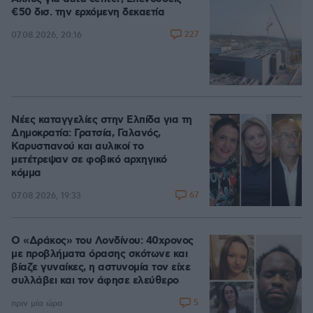
€50 δισ. την ερχόμενη δεκαετία
227
07.08.2026, 20:16
Νέες καταγγελίες στην Ελπίδα για τη
Δημοκρατία: Γρατσία, Γαλανός,
Καρυστιανού και αυλικοί το
μετέτρεψαν σε φοβικό αρχηγικό
κόμμα
67
07.08.2026, 19:33
Ο «Δράκος» του Λονδίνου: 40χρονος
με προβλήματα όρασης σκότωνε και
βίαζε γυναίκες, η αστυνομία τον είχε
συλλάβει και τον άφησε ελεύθερο
5
πριν μία ώρα