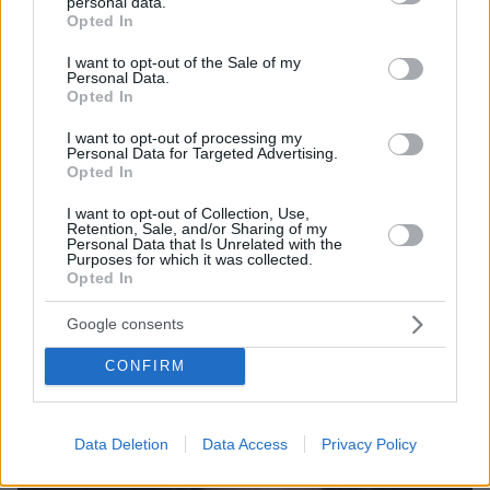
personal data.
grant or deny consent to Google and its third-party tags to
Opted In
use your data for below specified purposes in below Google
consent section.
I want to opt-out of the Sale of my
Personal Data.
Opted In
I want to opt-out of processing my
Personal Data for Targeted Advertising.
Opted In
I want to opt-out of Collection, Use,
Retention, Sale, and/or Sharing of my
07.08.2026, 15:59
Personal Data that Is Unrelated with the
Purposes for which it was collected.
Είδος υπό εξαφάνιση οι υπερπολύτεκνοι στην
Opted In
Ελλάδα που γερνάει: Τα... δύο ταψιά μεσημεριανό,
τα επιδόματα, η καθημερινότητά τους
Google consents
CONFIRM
Data Deletion
Data Access
Privacy Policy