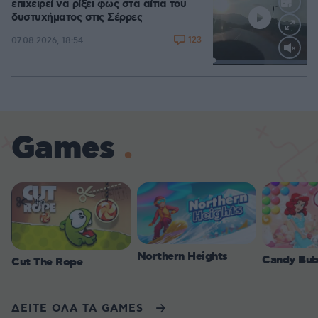
επιχειρεί να ρίξει φως στα αίτια του
δυστυχήματος στις Σέρρες
123
07.08.2026, 18:54
Loaded
:
100.00%
Games
Northern Heights
Candy Bub
Cut The Rope
ΔΕΙΤΕ ΟΛΑ ΤΑ GAMES