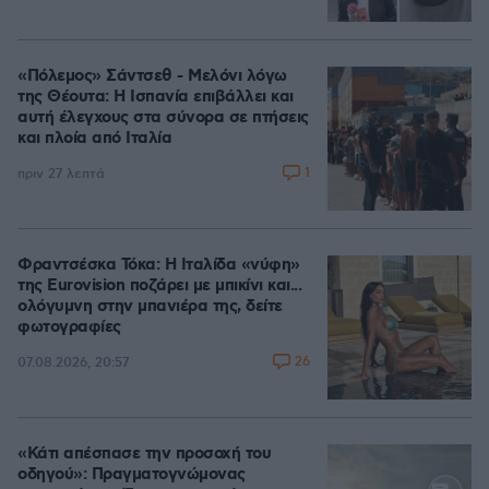
«Πόλεμος» Σάντσεθ - Μελόνι λόγω
της Θέουτα: Η Ισπανία επιβάλλει και
αυτή έλεγχους στα σύνορα σε πτήσεις
και πλοία από Ιταλία
1
πριν 27 λεπτά
Φραντσέσκα Τόκα: Η Ιταλίδα «νύφη»
της Eurovision ποζάρει με μπικίνι και...
ολόγυμνη στην μπανιέρα της, δείτε
φωτογραφίες
26
07.08.2026, 20:57
«Κάτι απέσπασε την προσοχή του
οδηγού»: Πραγματογνώμονας