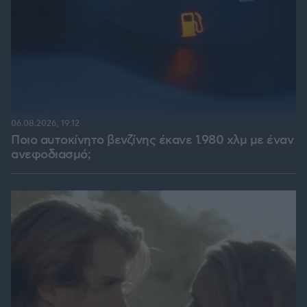
06.08.2026, 19:12
Ποιο αυτοκίνητο βενζίνης έκανε 1.980 χλμ με έναν
ανεφοδιασμό;