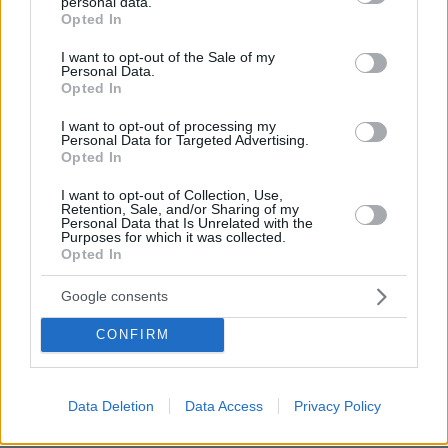
personal data.
grant or deny consent to Google and its third-party tags to
Opted In
πριν 11 λεπτά
use your data for below specified purposes in below Google
Polpo: O Νίκος Κατσικάκης έφερε τη θάλασσα στη
consent section.
I want to opt-out of the Sale of my
λαχαναγορά τού Ρέντη
Personal Data.
Opted In
πριν 14 λεπτά
Η απόδραση της Αμαλίας Κωστοπούλου στο Κάπρι και η
I want to opt-out of processing my
βόλτα με σκάφος
Personal Data for Targeted Advertising.
Opted In
πριν 17 λεπτά
Έκρηξη σε λεωφορείο σε πόλη κοντά στην Δαμασκό,
I want to opt-out of Collection, Use,
Retention, Sale, and/or Sharing of my
αναφορές για πολλούς νεκρούς και τραυματίες
Personal Data that Is Unrelated with the
Purposes for which it was collected.
πριν 17 λεπτά
Opted In
Βοζίνια: Αλεξιπτωτιστής παρέδωσε την φανέλα της
Κόλο Κόλο στον διεθνή τερματοφύλακα της ομάδας της
Google consents
Χιλής, βίντεο
CONFIRM
πριν 21 λεπτά
Tο «άγνωστο» λιμάνι της Χίου με το νόστιμο φαγητό και
τη μουσική
Data Deletion
Data Access
Privacy Policy
ΔΕΙΤΕ ΟΛΕΣ ΤΙΣ ΕΙΔΗΣΕΙΣ