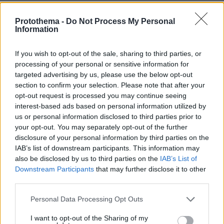
ΡΟΗ ΕΙΔΗΣΕΩΝ
Protothema -
Do Not Process My Personal
Ειδήσεις
Δημοφιλή
Σχολιασμένα
Information
πριν 4 λεπτά
If you wish to opt-out of the sale, sharing to third parties, or
Οριοθετήθηκε η φωτιά στην Κρήνη Φαρσάλων, ήχησε
processing of your personal or sensitive information for
το 112, δείτε βίντεο
targeted advertising by us, please use the below opt-out
πριν 5 λεπτά
section to confirm your selection. Please note that after your
Το κοινοβούλιο του Ιράν εξετάζει νομοσχέδιο που θα
opt-out request is processed you may continue seeing
απαγορεύει σε αμερικανικά και ισραηλινά πλοία τη
interest-based ads based on personal information utilized by
διέλευση από τα Στενά του Ορμούζ
us or personal information disclosed to third parties prior to
your opt-out. You may separately opt-out of the further
πριν 6 λεπτά
disclosure of your personal information by third parties on the
Καλύτερη η εικόνα της φωτιάς στην Κολυμπάδα Σκύρου,
IAB’s list of downstream participants. This information may
επιχειρούν μόνο επίγειες δυνάμεις
also be disclosed by us to third parties on the
IAB’s List of
πριν 10 λεπτά
Downstream Participants
that may further disclose it to other
Θα διάλεγε ο Ρωμαίος την Ιουλιέτα σήμερα; Πώς οι
third parties.
εφαρμογές αλλάζουν την εικόνα του έρωτα
Please note that this website/app uses one or more Google
Personal Data Processing Opt Outs
πριν 10 λεπτά
services and may gather and store information including but
Υπέκυψε στα τραύματά του ο 35χρονος που είχε
not limited to your visit or usage behaviour. You may click to
I want to opt-out of the Sharing of my
τροχαίο με αγριογούρουνο στην Εύβοια