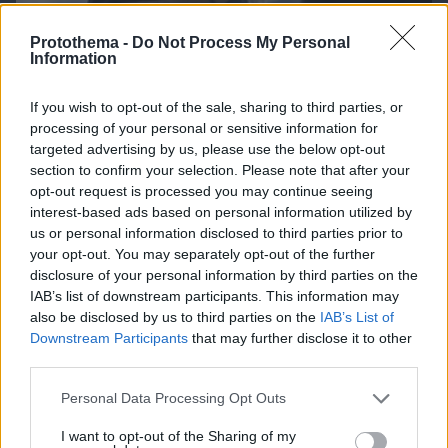
Protothema -
Do Not Process My Personal
Information
If you wish to opt-out of the sale, sharing to third parties, or
processing of your personal or sensitive information for
targeted advertising by us, please use the below opt-out
section to confirm your selection. Please note that after your
07.08.2026, 19:39
opt-out request is processed you may continue seeing
Κυριάκος Μητσοτάκης: Το πρώτο μου και το
interest-based ads based on personal information utilized by
αγαπημένο μου αυτοκίνητο
us or personal information disclosed to third parties prior to
your opt-out. You may separately opt-out of the further
disclosure of your personal information by third parties on the
IAB’s list of downstream participants. This information may
also be disclosed by us to third parties on the
IAB’s List of
Downstream Participants
that may further disclose it to other
third parties.
Please note that this website/app uses one or more Google
Personal Data Processing Opt Outs
services and may gather and store information including but
not limited to your visit or usage behaviour. You may click to
I want to opt-out of the Sharing of my