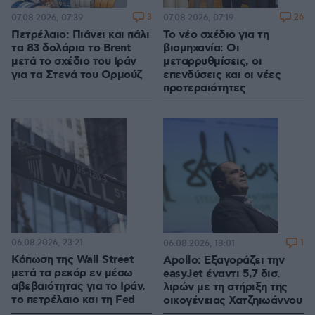
3
26
07.08.2026, 07:39
07.08.2026, 07:19
Πετρέλαιο: Πιάνει και πάλι
Το νέο σχέδιο για τη
τα 83 δολάρια το Brent
βιομηχανία: Οι
μετά το σχέδιο του Ιράν
μεταρρυθμίσεις, οι
για τα Στενά του Ορμούζ
επενδύσεις και οι νέες
προτεραιότητες
06.08.2026, 23:21
1
06.08.2026, 18:01
Κόπωση της Wall Street
Apollo: Εξαγοράζει την
μετά τα ρεκόρ εν μέσω
easyJet έναντι 5,7 δισ.
αβεβαιότητας για το Ιράν,
λιρών με τη στήριξη της
το πετρέλαιο και τη Fed
οικογένειας Χατζηιωάννου