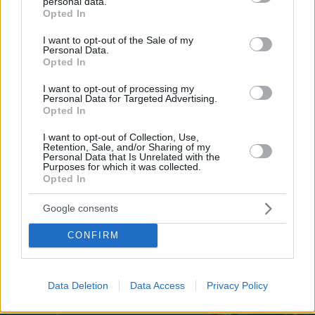
personal data.
grant or deny consent to Google and its third-party tags to
Opted In
use your data for below specified purposes in below Google
consent section.
I want to opt-out of the Sale of my
Personal Data.
Opted In
I want to opt-out of processing my
Personal Data for Targeted Advertising.
Opted In
I want to opt-out of Collection, Use,
Retention, Sale, and/or Sharing of my
Personal Data that Is Unrelated with the
Purposes for which it was collected.
Opted In
07.08.2026, 14:00
Ο ένας άνθρωπος που η βασίλισσα Ελισάβετ δεν
Google consents
θα άφηνε ποτέ να περιμένει στο τηλέφωνο
CONFIRM
To video του Travel.gr από το ταξίδι
στα Βόρεια Άγραφα: Φιλόξενοι
Data Deletion
Data Access
Privacy Policy
Άνθρωποι, ανόθευτη Φύση
07.08.2026, 12:38