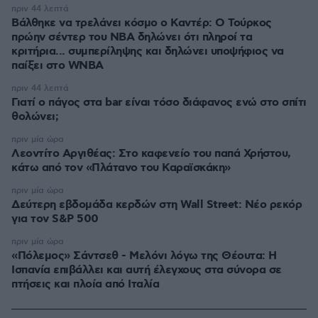
πριν 44 λεπτά
Βάλθηκε να τρελάνει κόσμο ο Καντέρ: Ο Τούρκος
πρώην σέντερ του NBA δηλώνει ότι πληροί τα
κριτήρια... συμπερίληψης και δηλώνει υποψήφιος να
παίξει στο WNBA
πριν 44 λεπτά
Γιατί ο πάγος στα bar είναι τόσο διάφανος ενώ στο σπίτι
θολώνει;
πριν μία ώρα
Λεοντίτο Αργιθέας: Στο καφενείο του παπά Χρήστου,
κάτω από τον «Πλάτανο του Καραϊσκάκη»
πριν μία ώρα
Δεύτερη εβδομάδα κερδών στη Wall Street: Νέο ρεκόρ
για τον S&P 500
πριν μία ώρα
«Πόλεμος» Σάντσεθ - Μελόνι λόγω της Θέουτα: Η
Ισπανία επιβάλλει και αυτή έλεγχους στα σύνορα σε
πτήσεις και πλοία από Ιταλία