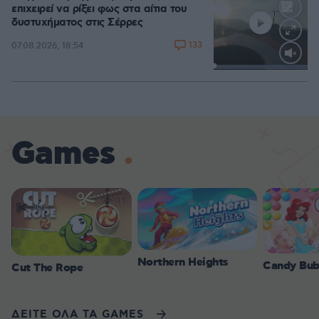
επιχειρεί να ρίξει φως στα αίτια του
δυστυχήματος στις Σέρρες
133
07.08.2026, 18:54
Loaded
:
100.00%
Games
Northern Heights
Candy Bub
Cut The Rope
ΔΕΙΤΕ ΟΛΑ ΤΑ GAMES