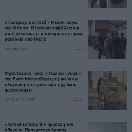
«Πόλεμος» Σάντσεθ - Μελόνι λόγω
της Θέουτα: Η Ισπανία επιβάλλει και
αυτή έλεγχους στα σύνορα σε πτήσεις
και πλοία από Ιταλία
9
πριν μία ώρα
Φραντσέσκα Τόκα: Η Ιταλίδα «νύφη»
της Eurovision ποζάρει με μπικίνι και...
ολόγυμνη στην μπανιέρα της, δείτε
φωτογραφίες
30
07.08.2026, 20:57
«Κάτι απέσπασε την προσοχή του
οδηγού»: Πραγματογνώμονας