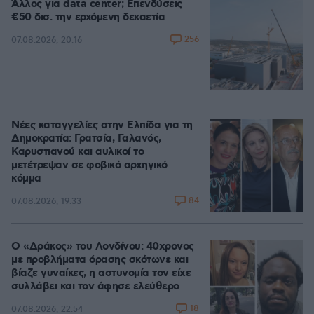
Άλλος για data center; Επενδύσεις
€50 δισ. την ερχόμενη δεκαετία
256
07.08.2026, 20:16
Νέες καταγγελίες στην Ελπίδα για τη
Δημοκρατία: Γρατσία, Γαλανός,
Καρυστιανού και αυλικοί το
μετέτρεψαν σε φοβικό αρχηγικό
κόμμα
84
07.08.2026, 19:33
Ο «Δράκος» του Λονδίνου: 40χρονος
με προβλήματα όρασης σκότωνε και
βίαζε γυναίκες, η αστυνομία τον είχε
συλλάβει και τον άφησε ελεύθερο
18
07.08.2026, 22:54