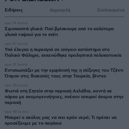
Ειδήσεις
Δημοφιλή
Σχολιασμένα
πριν 14 λεπτά
Σιροπιαστά γλυκά: Πού βρίσκουμε από τα καλύτερα
γλυκά ταψιού για το σπίτι
πριν 27 λεπτά
Υπό έλεγχο η πυρκαγιά σε ισόγειο κατάστημα στο
Παλαιό Φάληρο, εκκενώθηκε προληπτικά πολυκατοικία
πριν 31 λεπτά
Εντυπωσιάζει με την εμφάνισή της η σύζυγος του Τζέντι
Όσμαν στις διακοπές τους στην Τουρκία, βίντεο
πριν 34 λεπτά
Φωτιά στη Σητεία στην περιοχή Αχλάδια, κοντά σε
πάρκο με ανεμογεννήτριες, πνέουν ισχυροί άνεμοι στην
περιοχή
πριν 44 λεπτά
Μπορεί ο σκύλος μας να πιει κρύο νερό; Τι πρέπει να
προσέξουμε με τα παγάκια