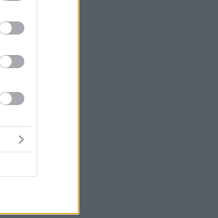
,
ύ
ην
.
ύ
ω