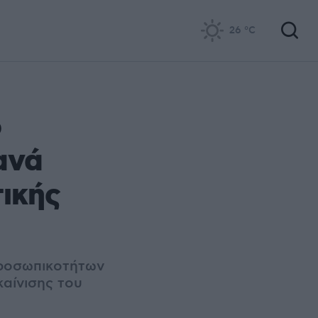
26
°C
ο
ανά
ικής
προσωπικοτήτων
καίνισης του