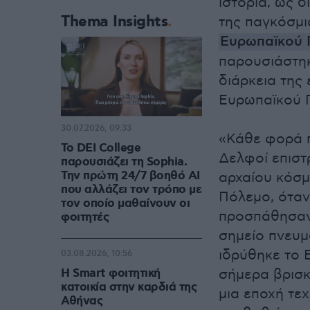
ιστορία, ως 
Thema Insights
της παγκόσμι
Ευρωπαϊκού 
παρουσιάστηκ
διάρκεια της
Ευρωπαϊκού Π
30.07.2026, 09:33
«Κάθε φορά π
Το DEI College
Δελφοί επιστ
παρουσιάζει τη Sophia.
Την πρώτη 24/7 βοηθό AI
αρχαίου κόσμ
που αλλάζει τον τρόπο με
Πόλεμο, όταν
τον οποίο μαθαίνουν οι
προσπάθησαν
φοιτητές
σημείο πνευμ
ιδρύθηκε το 
03.08.2026, 10:56
Η Smart φοιτητική
σήμερα βρισκ
κατοικία στην καρδιά της
μια εποχή τε
Αθήνας