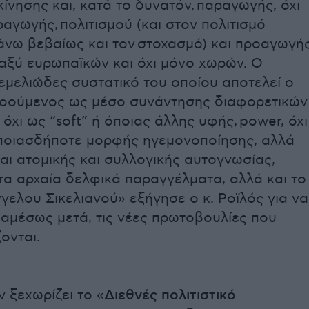
ίνησης και, κατά το δυνατόν, παραγωγής, όχι
αγωγής, πολιτισμού (και στον πολιτισμό
νω βεβαίως και τον στοχασμό) και προαγωγή
αξύ ευρωπαϊκών και όχι μόνο χωρών. Ο
θεμελιώδες συστατικό του οποίου αποτελεί ο
νοούμενος ως μέσο συνάντησης διαφορετικών
χι ως “soft” ή όποιας άλλης υφής, power, όχι
πoιασδήποτε μορφής ηγεμονοποίησης, αλλά
ι ατομικής και συλλογικής αυτογνωσίας,
α αρχαία δελφικά παραγγέλματα, αλλά και το
γελου Σικελιανού» εξήγησε ο κ. Ροϊλός για να
 αμέσως μετά, τις νέες πρωτοβουλίες που
ονται.
 ξεχωρίζει το «
Διεθνές πολιτιστικό