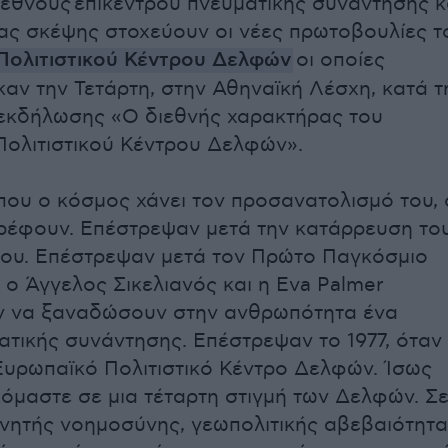
διεθνούς επίκεντρου πνευματικής συνάντησης κ
ας σκέψης στοχεύουν οι νέες πρωτοβουλίες τ
Πολιτιστικού Κέντρου Δελφών
οι οποίες
αν την Τετάρτη, στην Αθηναϊκή Λέσχη, κατά τ
 εκδήλωσης «Ο διεθνής χαρακτήρας του
ολιτιστικού Κέντρου Δελφών».
ου ο κόσμος χάνει τον προσανατολισμό του, 
ρέφουν. Επέστρεψαν μετά την κατάρρευση το
ου. Επέστρεψαν μετά τον Πρώτο Παγκόσμιο
 ο Άγγελος Σικελιανός και η Eva Palmer
 να ξαναδώσουν στην ανθρωπότητα ένα
ατικής συνάντησης. Επέστρεψαν το 1977, όταν
Ευρωπαϊκό Πολιτιστικό Κέντρο Δελφών. Ίσως
όμαστε σε μια τέταρτη στιγμή των Δελφών. Σ
χνητής νοημοσύνης, γεωπολιτικής αβεβαιότητ