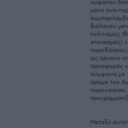
ομφαλού διακ
μόνο ανα-παρ
συμπεριλαμβά
διαλόγου μετ
πολιτισμός (
στοχασμός) 
παραδόσεων, ό
ως όργανο ο
προσφοράς κα
σύμφωνα με τ
όραμα του Άγ
παρουσιάσει,
προγραμματίζ
Μεταξύ αυτών