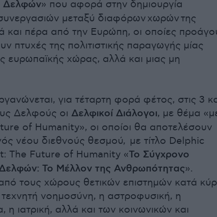
m Δελφών
» που αφορά στην δημιουργία
 συνεργασιών μεταξύ διαφόρων χωρών της
 και πέρα από την Ευρώπη, οι οποίες προάγο
υν πτυχές της πολιτιστικής παραγωγής μίας
ς ευρωπαϊκής χώρας, αλλά και μιας μη
ργανώνεται, για τέταρτη φορά φέτος, στις 3 κα
ους Δελφούς οι
Δελφικοί Διάλογοι
, με θέμα «μ
ture of Humanity», οι οποίοι θα αποτελέσουν
ός νέου διεθνούς θεσμού, με τίτλο Delphic
t: The Future of Humanity «
Το Σύγχρονο
 Δελφών: Το Μέλλον της Ανθρωπότητας
».
από τους χώρους θετικών επιστημών κατά κύρ
 τεχνητή νοημοσύνη, η αστροφυσική, η
, η ιατρική, αλλά και των κοινωνικών και