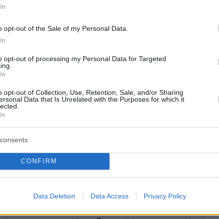
πιβιώνουν επειδή έχουν παρελθόν. Επιβιώνουν
In
ι αποφασίζουν ότι έχουν μέλλον.»
o opt-out of the Sale of my Personal Data.
In
α, το Ευρωπαϊκό Πολιτιστικό Κέντρο Δελφών
ια νέα εποχή καθώς, όπως ανακοίνωσε ο
to opt-out of processing my Personal Data for Targeted
ing.
, καθηγητής στο Harvard,
Παναγιώτης Ροϊλός
In
υ καλοκαιριού θα έχει ολοκληρωθεί η της
o opt-out of Collection, Use, Retention, Sale, and/or Sharing
ναβάθμιση και η ανακαίνισης του συνεδριακο
ersonal Data that Is Unrelated with the Purposes for which it
lected.
όρους από το Ταμείο Ανάκαμψης, και χάρη στ
In
και τις ενέργειες της Υπουργού Πολιτισμού Δρ
νη.
consents
CONFIRM
βα την προεδρία του Ευρωπαϊκού Πολιτιστικο
φών τον Αύγουστο του 2022, έθεσα ως
ά μου να ενισχύσω και να αναπτύξω περαιτέρ
Data Deletion
Data Access
Privacy Policy
 Κέντρου ως όντως διεθνούς επίκεντρου,