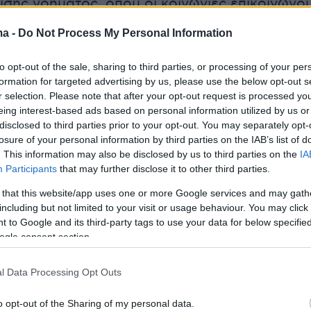
ρίσης νοήματος, όπου οι κοινωνίες επικοινωνο
από ποτέ — αλλά δυσκολεύονται όλο και
ma -
Do Not Process My Personal Information
να σκεφτούν μαζί» επισήμανε, ιδιαίτερα
ιευθυντής του Ευρωπαϊκού Πολιτιστικού Κέντρ
to opt-out of the sale, sharing to third parties, or processing of your per
γητής στο Πάντειο Πανεπιστήμιο,
Ανδρέας
formation for targeted advertising by us, please use the below opt-out s
r selection. Please note that after your opt-out request is processed y
αμμίζονται πως σε αυτό τον τόπο «ακόμη και
eing interest-based ads based on personal information utilized by us or
ορετικοί άνθρωποι μπορούν να βγουν — έστω
disclosed to third parties prior to your opt-out. You may separately opt-
πό τον συνηθισμένο ρυθμό του κόσμου και να
losure of your personal information by third parties on the IAB’s list of
. This information may also be disclosed by us to third parties on the
IA
διαφορετικά».
Participants
that may further disclose it to other third parties.
 that this website/app uses one or more Google services and may gath
including but not limited to your visit or usage behaviour. You may click 
ς δε στις υποδομές του Ευρωπαϊκού
 to Google and its third-party tags to use your data for below specifi
 Κέντρου Δελφών, οι οποίες περιλαμβάνουν 10
ogle consent section.
ο δελφικό τοπίο, συνεδριακό κέντρο, ξενώνα,
l Data Processing Opt Outs
τρο και πάρκο γλυπτικής, σημείωσε πως «τέτοι
εν συντηρούνται από μόνα τους. Οι πολιτιστικ
o opt-out of the Sharing of my personal data.