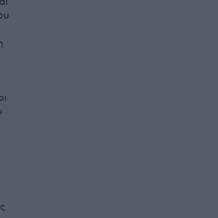
αι
ου
η
οι
υ
ε
ας