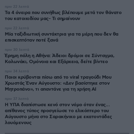
πριν 22 λεπτά
Τα 4 όνειρα που συνήθως βλέπουμε μετά τον θάνατο
του κατοικιδίου μας- Τι σημαίνουν
πριν 22 λεπτά
Μία ταξιδιωτική συντάκτρια για τα μέρη που δεν θα
επισκεπτόταν ποτέ ξανά
πριν 30 λεπτά
Έρημη πόλη η Αθήνα: Άδειοι δρόμοι σε Σύνταγμα,
Κολωνάκι, Ομόνοια και Εξάρχεια, δείτε βίντεο
πριν 34 λεπτά
Ποιοι κρύβονται πίσω από το viral τραγούδι Μου
Χρωστάς Έναν Αύγουστο: «Δεν βασίστηκε στον
Μητροπάνο», τι απαντάνε για τη χρήση AI
πριν 37 λεπτά
Η ΥΠΑ διαπίστωσε κενό στον νόμο όταν ένας...
απίθανος τύπος προσγείωσε το ελικόπτερο του
Αύγουστο μήνα στο Σαρακήνικο με εκατοντάδες
λουόμενους