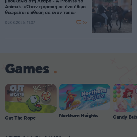
μπουκάλια στη Λέσβο - A Promise to
Animals: «Όταν η κριτική σε ένα έθιμο
θεωρείται επίθεση σε έναν τόπο»
65
09.08.2026, 11:37
Games
Northern Heights
Candy Bub
Cut The Rope