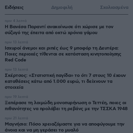
Ειδήσεις
Δημοφιλή
Σχολιασμένα
πριν 4 λεπτά
Η Βανέσα Παραντί ανακοίνωσε ότι χώρισε με τον
σύζυγό της έπειτα από οκτώ χρόνια γάμου
πριν 13 λεπτά
Ισχυροί άνεμοι και ριπές έως 9 μποφόρ τη Δευτέρα:
Ποιες περιοχές τίθενται σε κατάσταση κινητοποίησης
Red Code
πριν 13 λεπτά
Σκέρτσος: «Στατιστική παγίδα» το ότι 7 στους 10 έχουν
καταθέσεις κάτω από 1.000 ευρώ, τι δείχνουν τα
στοιχεία
πριν 19 λεπτά
Ξεπέρασε τη λοιμώδη μονοπυρήνωση ο Τεττέη, ποιες οι
πιθανότητες να προλάβει τη ρεβάνς με την ΤΣΣΚΑ 1948
πριν 21 λεπτά
Μαγνήσιο: Πόσο χρειαζόμαστε για να αποφύγουμε την
άνοια και να μη γεράσει το μυαλό