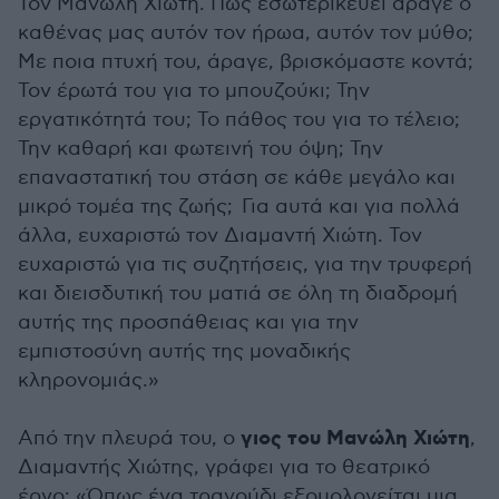
Τον Μανώλη Χιώτη. Πως εσωτερικεύει άραγε ο
καθένας μας αυτόν τον ήρωα, αυτόν τον μύθο;
Με ποια πτυχή του, άραγε, βρισκόμαστε κοντά;
Τον έρωτά του για το μπουζούκι; Την
εργατικότητά του; Το πάθος του για το τέλειο;
Την καθαρή και φωτεινή του όψη; Την
επαναστατική του στάση σε κάθε μεγάλο και
μικρό τομέα της ζωής; Για αυτά και για πολλά
άλλα, ευχαριστώ τον Διαμαντή Χιώτη. Τον
ευχαριστώ για τις συζητήσεις, για την τρυφερή
και διεισδυτική του ματιά σε όλη τη διαδρομή
αυτής της προσπάθειας και για την
εμπιστοσύνη αυτής της μοναδικής
κληρονομιάς.»
γιος του Μανώλη Χιώτη
Από την πλευρά του, ο
,
Διαμαντής Χιώτης, γράφει για το θεατρικό
έργο: «Όπως ένα τραγούδι εξομολογείται μια