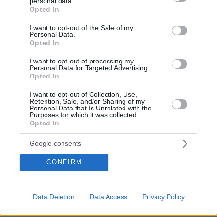
personal data.
grant or deny consent to Google and its third-party tags to
Opted In
use your data for below specified purposes in below Google
consent section.
I want to opt-out of the Sale of my
Personal Data.
Opted In
I want to opt-out of processing my
Personal Data for Targeted Advertising.
04.08.2026, 11:20
Opted In
Πώς μια απλή ιδέα εξελίχθηκε σε κορυφαίο θεσμό
ρομποτικής στην Ελλάδα
I want to opt-out of Collection, Use,
Retention, Sale, and/or Sharing of my
Personal Data that Is Unrelated with the
06.08.2026, 10:52
Purposes for which it was collected.
Opted In
Από μαθητής, φοιτητής σε άλλη πόλη!
Google consents
26.07.2026, 09:54
Επαγγελματική Εκπαίδευση & Εξειδίκευση: Το Mοντέλο που
CONFIRM
σε Bάζει στην Aγορά Eργασίας
Data Deletion
Data Access
Privacy Policy
ΡΟΗ ΕΙΔΗΣΕΩΝ