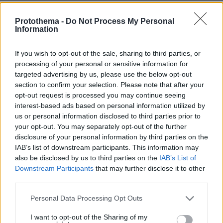
Ειδήσεις
Δείτε όλες τις τελευταίες
από την Ελλάδα
Protothema -
Do Not Process My Personal
και τον Κόσμο, τη στιγμή που συμβαίνουν, στο
Information
Protothema.gr
If you wish to opt-out of the sale, sharing to third parties, or
processing of your personal or sensitive information for
Thema Insights
targeted advertising by us, please use the below opt-out
section to confirm your selection. Please note that after your
opt-out request is processed you may continue seeing
interest-based ads based on personal information utilized by
us or personal information disclosed to third parties prior to
your opt-out. You may separately opt-out of the further
disclosure of your personal information by third parties on the
IAB’s list of downstream participants. This information may
also be disclosed by us to third parties on the
IAB’s List of
Downstream Participants
that may further disclose it to other
third parties.
Please note that this website/app uses one or more Google
Personal Data Processing Opt Outs
services and may gather and store information including but
not limited to your visit or usage behaviour. You may click to
I want to opt-out of the Sharing of my