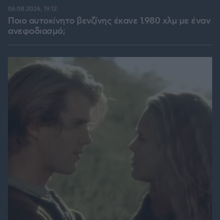
06.08.2026, 19:12
Ποιο αυτοκίνητο βενζίνης έκανε 1.980 χλμ με έναν
ανεφοδιασμό;