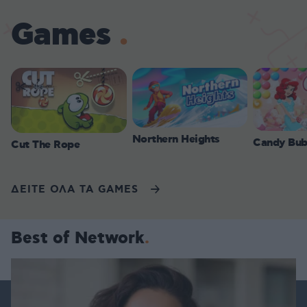
Games
Northern Heights
Candy Bub
Cut The Rope
ΔΕΙΤΕ ΟΛΑ ΤΑ GAMES
Best of Network