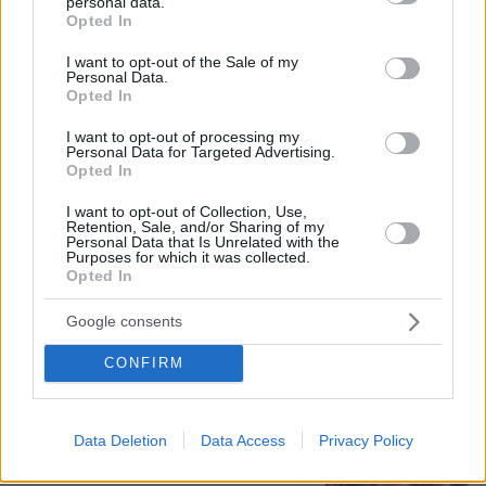
personal data.
grant or deny consent to Google and its third-party tags to
Προφυλακίστηκαν ο δήμαρχος
Opted In
use your data for below specified purposes in below Google
Στυλίδας και δύο ακόμη
κατηγορούμενοι για την πυρκαγιά στη
consent section.
I want to opt-out of the Sale of my
Βοιωτία
Personal Data.
Opted In
99
07.08.2026, 07:00
I want to opt-out of processing my
Personal Data for Targeted Advertising.
Opted In
Σάλος στη Λιθουανία από σαμποτάζ
I want to opt-out of Collection, Use,
σε προσπάθεια ρεκόρ powerlifting
Retention, Sale, and/or Sharing of my
Personal Data that Is Unrelated with the
από Βελγίδα: «Είμαι ρατσιστής και το
Purposes for which it was collected.
έκανα επίτηδες» έγραψε ο δράστης
Opted In
41
07.08.2026, 06:51
Google consents
Loaded
:
100.00%
CONFIRM
Η Ιουλία Καλλιμάνη θύμωσε με θεατή
που της πέταξε λουλούδια στην
Ηγουμενίτσα: Του τα επέστρεψε στο
Data Deletion
Data Access
Privacy Policy
κεφάλι και είπε «εσένα σ' αρέσει
αυτό...», δείτε βίντεο