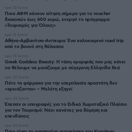
πριν 13 λεπτά
Ποια ΑΦΜ κάνουν αίτηση σήμερα για το voucher
διακοπών έως 600 ευρώ, ενεργό το πρόγραμμα
«Τουρισμός για Όλους»
πριν 17 λεπτά
Αθήνα-Αρβανίτσα-Αντίκυρα: Ένα καλοκαιρινό road trip
από το βουνό στη θάλασσα
πριν 19 λεπτά
Greek Goddess Beauty: Η τάση ομορφιάς που μας κάνει
να θέλουμε να μοιάζουμε με σύγχρονη Ελληνίδα θεά
πριν 22 λεπτά
Πότε τα φάρμακα για την υπερπλασία προστάτη δεν
«χρειάζονται» – Μελέτη εξηγεί
πριν 23 λεπτά
Έπεσαν οι υπογραφές για το Ειδικό Χωροταξικό Πλαίσιο
για τον Τουρισμό: Νέοι κανόνες για δόμηση και
επενδύσεις
πριν 23 λεπτά
Ποιο είναι το αγαπημένο αυτοκίνητο του Κυριάκου