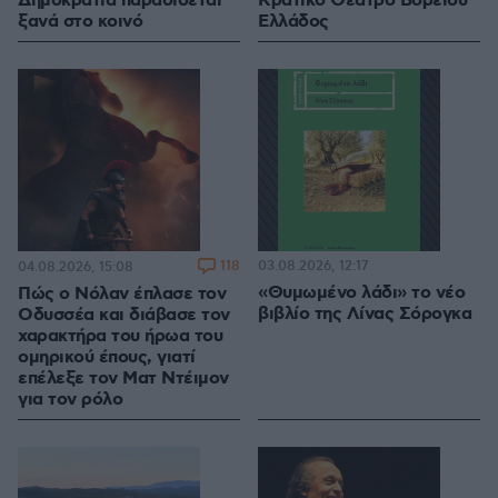
Δημοκρατία παραδίδεται
Κρατικό Θέατρο Βορείου
ξανά στο κοινό
Ελλάδος
118
03.08.2026, 12:17
04.08.2026, 15:08
«Θυμωμένο λάδι» το νέο
Πώς ο Νόλαν έπλασε τον
βιβλίο της Λίνας Σόρογκα
Οδυσσέα και διάβασε τον
χαρακτήρα του ήρωα του
ομηρικού έπους, γιατί
επέλεξε τον Ματ Ντέιμον
για τον ρόλο