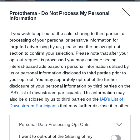
Protothema -
Do Not Process My Personal
Information
If you wish to opt-out of the sale, sharing to third parties, or
processing of your personal or sensitive information for
targeted advertising by us, please use the below opt-out
section to confirm your selection. Please note that after your
07.08.2026, 07:58
opt-out request is processed you may continue seeing
Γονικές παροχές: Οι παγίδες στις μεταφορές
interest-based ads based on personal information utilized by
χρημάτων που μπορεί να κοστίσουν σε φόρο
us or personal information disclosed to third parties prior to
your opt-out. You may separately opt-out of the further
disclosure of your personal information by third parties on the
Πόσο κοστίζει μία εβδομάδα σε βίλες
IAB’s list of downstream participants. This information may
- παράδεισους
also be disclosed by us to third parties on the
IAB’s List of
Downstream Participants
that may further disclose it to other
1
πριν μία ώρα
third parties.
Please note that this website/app uses one or more Google
Personal Data Processing Opt Outs
services and may gather and store information including but
not limited to your visit or usage behaviour. You may click to
I want to opt-out of the Sharing of my