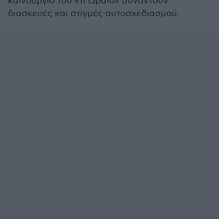
καινούργιο του «Τι Ωραίο» συναντούν
διασκευές και στιγμές αυτοσχεδιασμού.