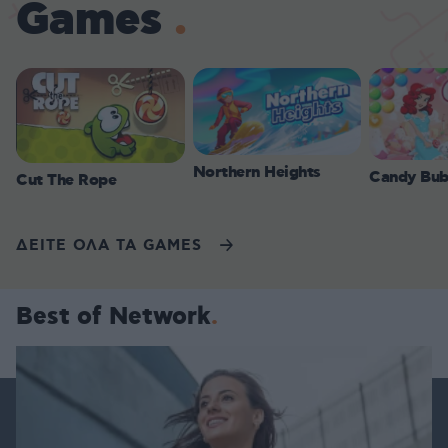
Games
Northern Heights
Candy Bub
Cut The Rope
ΔΕΙΤΕ ΟΛΑ ΤΑ GAMES
Best of Network