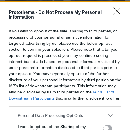
Protothema -
Do Not Process My Personal
Information
If you wish to opt-out of the sale, sharing to third parties, or
processing of your personal or sensitive information for
targeted advertising by us, please use the below opt-out
05.08.2026, 21:43
section to confirm your selection. Please note that after your
Σερ Ντέμης Χασάμπης: Ποιος είναι ο Έλληνας
opt-out request is processed you may continue seeing
νέος «εγκέφαλος» του τμήματος AI της Google
interest-based ads based on personal information utilized by
us or personal information disclosed to third parties prior to
your opt-out. You may separately opt-out of the further
Δείτε βίντεο: Υποψήφιος
disclosure of your personal information by third parties on the
Δημοκρατικός σε παραλία της Χαβάης
προκαλεί βρίζοντας γυναίκες, πέφτει
IAB’s list of downstream participants. This information may
ξερός από γροθιά
also be disclosed by us to third parties on the
IAB’s List of
Downstream Participants
that may further disclose it to other
43
05.08.2026, 21:28
third parties.
Loaded
:
100.00%
Please note that this website/app uses one or more Google
Personal Data Processing Opt Outs
services and may gather and store information including but
Αμπντούλ Ελ Σαγέντ: Ο
not limited to your visit or usage behaviour. You may click to
I want to opt-out of the Sharing of my