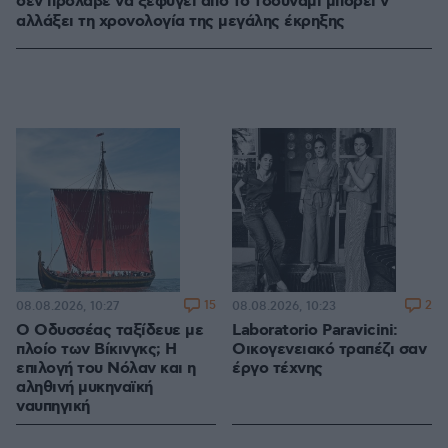
δεν πρόλαβε να ξεφύγει από το τσουνάμι μπορεί ν'
αλλάξει τη χρονολογία της μεγάλης έκρηξης
15
2
08.08.2026, 10:27
08.08.2026, 10:23
Ο Οδυσσέας ταξίδευε με
Laboratorio Paravicini:
πλοίο των Βίκινγκς; Η
Οικογενειακό τραπέζι σαν
επιλογή του Νόλαν και η
έργο τέχνης
αληθινή μυκηναϊκή
ναυπηγική