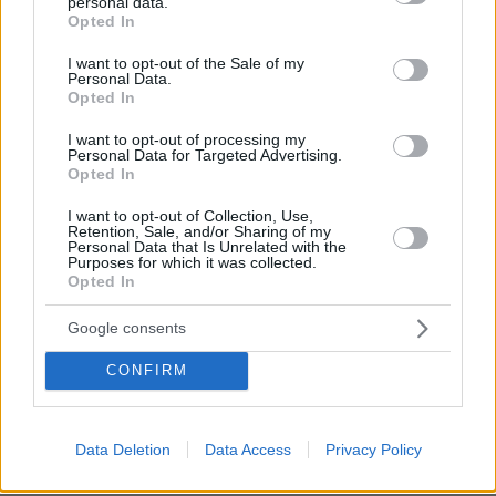
personal data.
Forbes: Οι καλύτεροι προορισμοί στον
grant or deny consent to Google and its third-party tags to
Opted In
κόσμο για να ζήσεις μετά την
use your data for below specified purposes in below Google
σύνταξη, ανάμεσά τους και τέσσερις
consent section.
I want to opt-out of the Sale of my
πόλεις της Ελλάδας
Personal Data.
Opted In
294
10.08.2026, 11:37
I want to opt-out of processing my
Personal Data for Targeted Advertising.
Opted In
I want to opt-out of Collection, Use,
Retention, Sale, and/or Sharing of my
Personal Data that Is Unrelated with the
Games
Purposes for which it was collected.
Opted In
Google consents
CONFIRM
Northern Heights
Data Deletion
Data Access
Privacy Policy
Candy Bub
Cut The Rope