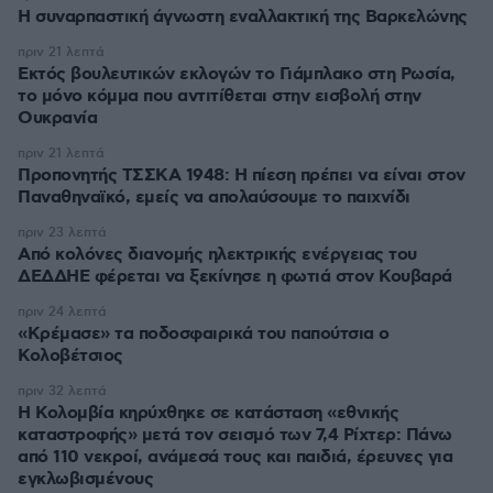
H συναρπαστική άγνωστη εναλλακτική της Βαρκελώνης
πριν 21 λεπτά
Εκτός βουλευτικών εκλογών το Γιάμπλακο στη Ρωσία,
το μόνο κόμμα που αντιτίθεται στην εισβολή στην
Ουκρανία
πριν 21 λεπτά
Προπονητής ΤΣΣΚΑ 1948: Η πίεση πρέπει να είναι στον
Παναθηναϊκό, εμείς να απολαύσουμε το παιχνίδι
πριν 23 λεπτά
Από κολόνες διανομής ηλεκτρικής ενέργειας του
ΔΕΔΔΗΕ φέρεται να ξεκίνησε η φωτιά στον Κουβαρά
πριν 24 λεπτά
«Κρέμασε» τα ποδοσφαιρικά του παπούτσια ο
Κολοβέτσιος
πριν 32 λεπτά
Η Κολομβία κηρύχθηκε σε κατάσταση «εθνικής
καταστροφής» μετά τον σεισμό των 7,4 Ρίχτερ: Πάνω
από 110 νεκροί, ανάμεσά τους και παιδιά, έρευνες για
εγκλωβισμένους