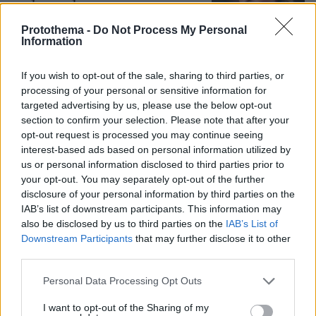
17
10.08.2026, 18:23
Protothema -
Do Not Process My Personal
Information
If you wish to opt-out of the sale, sharing to third parties, or
Γιατί κάηκε η Αττικοβοιωτία: Υπεροπλία
processing of your personal or sensitive information for
στον αέρα, αλλά η μάχη χάθηκε στο
έδαφος
targeted advertising by us, please use the below opt-out
section to confirm your selection. Please note that after your
57
10.08.2026, 17:46
opt-out request is processed you may continue seeing
interest-based ads based on personal information utilized by
us or personal information disclosed to third parties prior to
your opt-out. You may separately opt-out of the further
disclosure of your personal information by third parties on the
Πώς διασώθηκε ο 33χρονος από τον
IAB’s list of downstream participants. This information may
βράχο των 20 μέτρων στη Μήλο, δείτε
also be disclosed by us to third parties on the
IAB’s List of
φωτογραφίες από την επιχείρηση στη
Downstream Participants
that may further disclose it to other
Φυριπλάκα
third parties.
51
10.08.2026, 16:32
Please note that this website/app uses one or more Google
Personal Data Processing Opt Outs
services and may gather and store information including but
not limited to your visit or usage behaviour. You may click to
I want to opt-out of the Sharing of my