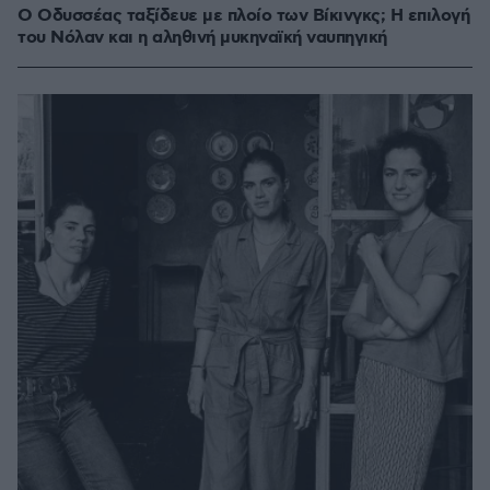
Ο Οδυσσέας ταξίδευε με πλοίο των Βίκινγκς; Η επιλογή
του Νόλαν και η αληθινή μυκηναϊκή ναυπηγική