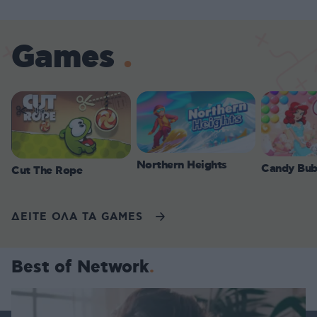
Games
Northern Heights
Candy Bub
Cut The Rope
ΔΕΙΤΕ ΟΛΑ ΤΑ GAMES
Best of Network