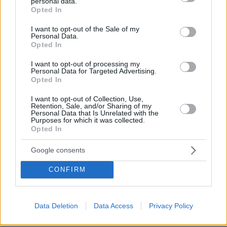
personal data.
grant or deny consent to Google and its third-party tags to
Opted In
use your data for below specified purposes in below Google
consent section.
I want to opt-out of the Sale of my
Personal Data.
Opted In
I want to opt-out of processing my
Personal Data for Targeted Advertising.
Opted In
08.08.2026, 08:36
I want to opt-out of Collection, Use,
Retention, Sale, and/or Sharing of my
Καρέ-καρέ η ανάλυση του τροχαίου στις Σέρρες
Personal Data that Is Unrelated with the
με νεκρούς μητέρα και γιο: Τι λέει
Purposes for which it was collected.
Opted In
πραγματογνώμονας στο protothema
Google consents
Εντοπίστηκε η «Αράχνη» του Άσαντ:
CONFIRM
Πώς ένα ξεχασμένο σημειωματάριο
οδήγησε στα ίχνη του διαβόητου
αρχικατασκόπου
Data Deletion
Data Access
Privacy Policy
12
08.08.2026, 10:56