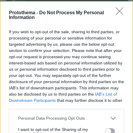
Protothema -
Do Not Process My Personal
Information
08.08.2026, 08:57
If you wish to opt-out of the sale, sharing to third parties, or
Το «σκουλήκι του διαβόλου» που ζει 1,3 χιλιόμετρα
processing of your personal or sensitive information for
κάτω από τη Γη και αλλάζει όσα γνωρίζαμε για τη
targeted advertising by us, please use the below opt-out
ζωή: «Οι άνθρωποι δεν κυβερνάμε τον κόσμο»
section to confirm your selection. Please note that after your
opt-out request is processed you may continue seeing
interest-based ads based on personal information utilized by
us or personal information disclosed to third parties prior to
your opt-out. You may separately opt-out of the further
disclosure of your personal information by third parties on the
IAB’s list of downstream participants. This information may
also be disclosed by us to third parties on the
IAB’s List of
Downstream Participants
that may further disclose it to other
third parties.
Please note that this website/app uses one or more Google
Personal Data Processing Opt Outs
services and may gather and store information including but
not limited to your visit or usage behaviour. You may click to
I want to opt-out of the Sharing of my