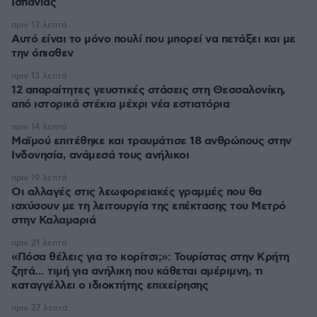
Ισπανίας
πριν 13 λεπτά
Αυτό είναι το μόνο πουλί που μπορεί να πετάξει και με
την όπισθεν
πριν 13 λεπτά
12 απαραίτητες γευστικές στάσεις στη Θεσσαλονίκη,
από ιστορικά στέκια μέχρι νέα εστιατόρια
πριν 14 λεπτά
Μαϊμού επιτέθηκε και τραυμάτισε 18 ανθρώπους στην
Ινδονησία, ανάμεσά τους ανήλικοι
πριν 19 λεπτά
Οι αλλαγές στις λεωφορειακές γραμμές που θα
ισχύσουν με τη λειτουργία της επέκτασης του Μετρό
στην Καλαμαριά
πριν 21 λεπτά
«Πόσα θέλεις για το κορίτσι;»: Τουρίστας στην Κρήτη
ζητά... τιμή για ανήλικη που κάθεται αμέριμνη, τι
καταγγέλλει ο ιδιοκτήτης επιχείρησης
πριν 27 λεπτά