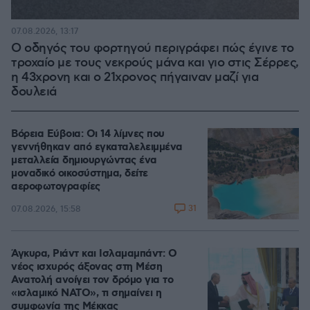
07.08.2026, 13:17
Ο οδηγός του φορτηγού περιγράφει πώς έγινε το
τροχαίο με τους νεκρούς μάνα και γιο στις Σέρρες,
η 43χρονη και ο 21χρονος πήγαιναν μαζί για
δουλειά
Βόρεια Εύβοια: Οι 14 λίμνες που
γεννήθηκαν από εγκαταλελειμμένα
μεταλλεία δημιουργώντας ένα
μοναδικό οικοσύστημα, δείτε
αεροφωτογραφίες
31
07.08.2026, 15:58
Άγκυρα, Ριάντ και Ισλαμαμπάντ: Ο
νέος ισχυρός άξονας στη Μέση
Ανατολή ανοίγει τον δρόμο για το
«ισλαμικό ΝΑΤΟ», τι σημαίνει η
συμφωνία της Μέκκας