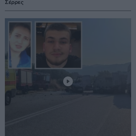
Σέρρες