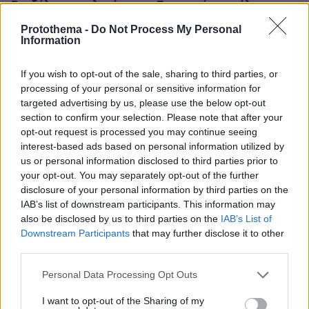
Βανδάλισαν εκκλησάκι στον Σαρωνικό, προκάλεσαν
ζημιές και στο Ιερό, δείτε φωτογραφίες
Protothema -
Do Not Process My Personal
Information
πριν 30 λεπτά
Μίλτος Μητσιάς: Ο γιος του ερμηνευτή, Μανώλη
Μητσιά, γράφει για τη Σύρο, τον τόπο-ησυχαστήριο της
If you wish to opt-out of the sale, sharing to third parties, or
οικογένειας
processing of your personal or sensitive information for
targeted advertising by us, please use the below opt-out
section to confirm your selection. Please note that after your
ΔΕΙΤΕ ΟΛΕΣ ΤΙΣ ΕΙΔΗΣΕΙΣ
opt-out request is processed you may continue seeing
interest-based ads based on personal information utilized by
us or personal information disclosed to third parties prior to
your opt-out. You may separately opt-out of the further
ΤΑ ΠΙΟ ΔΗΜΟΦΙΛΗ
disclosure of your personal information by third parties on the
IAB’s list of downstream participants. This information may
also be disclosed by us to third parties on the
IAB’s List of
Downstream Participants
that may further disclose it to other
third parties.
Please note that this website/app uses one or more Google
Personal Data Processing Opt Outs
services and may gather and store information including but
not limited to your visit or usage behaviour. You may click to
I want to opt-out of the Sharing of my