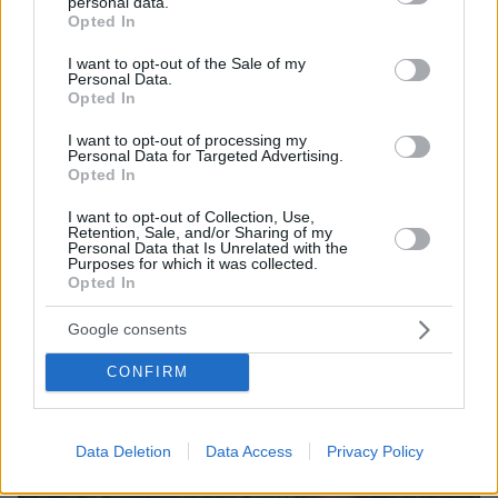
personal data.
grant or deny consent to Google and its third-party tags to
Opted In
use your data for below specified purposes in below Google
consent section.
I want to opt-out of the Sale of my
Personal Data.
Opted In
I want to opt-out of processing my
Personal Data for Targeted Advertising.
Opted In
I want to opt-out of Collection, Use,
Retention, Sale, and/or Sharing of my
Personal Data that Is Unrelated with the
Purposes for which it was collected.
Opted In
07.08.2026, 15:59
Google consents
Είδος υπό εξαφάνιση οι υπερπολύτεκνοι στην
Ελλάδα που γερνάει: Τα... δύο ταψιά μεσημεριανό,
CONFIRM
τα επιδόματα, η καθημερινότητά τους
Data Deletion
Data Access
Privacy Policy