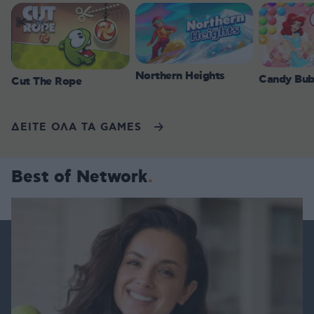
Northern Heights
Candy Bub
Cut The Rope
ΔΕΙΤΕ ΟΛΑ ΤΑ GAMES
Best of Network