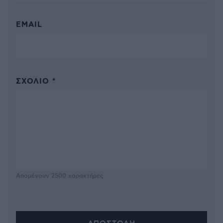
EMAIL
ΣΧΌΛΙΟ *
Απομένουν
2500
χαρακτήρες