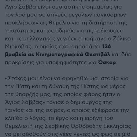
Άγιο Σάββα είναι ουσιαστικής σημασίας για
τον λαό μας σε στιγμές μεγάλων παγκόσμιων
προκλήσεων ως θεμέλιο για τη διατήρηση της
ταυτότητας και ως οδηγός για τις τρέχουσες
και τις μελλοντικές γενιές» επισήμανε ο Ζέλικο
136
Μίρκοβιτς, ο οποίος έχει αποσπάσει
βραβεία σε Κινηματογραφικά Φεστιβάλ
και δύο
Όσκαρ
προκρίσεις για υποψηφιότητες για
.
«Στόχος μου είναι να αφηγηθώ μια ιστορία για
την Πίστη και τη δύναμη της Πίστης ως μέρος
της ύπαρξής μας, της οποίας φάρος ήταν ο
Άγιος Σάββας» τόνισε ο δημιουργός της
ταινίας και της σειράς, ο οποίος εξέφρασε την
ελπίδα ο λόγος, το έργο και η ειρήνη του
θεμελιωτή της Σερβικής Ορθόδοξης Εκκλησίας
να μεταδοθούν στις νέες γενιές ως φως σε μια