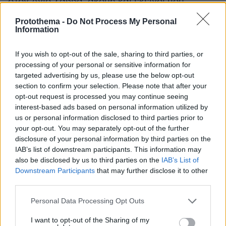
στον Άγιο Σάββα, ακόμη και εκείνοι που
γεννήθηκαν μακριά από τη Σερβία, που δεν
Protothema -
Do Not Process My Personal
επισκέφθηκαν ποτέ κανένα από τα ιερά μας,
Information
πώς έχουν αυτή την αγάπη για τον Άγιο Σάββα.
Ακριβώς επειδή αυτή η πνευματική δύναμη που
If you wish to opt-out of the sale, sharing to third parties, or
processing of your personal or sensitive information for
έκανε τον Άγιο Σάββα μεγάλο - η Χάρη του
targeted advertising by us, please use the below opt-out
Θεού - δεν περιορίζεται από τον χώρο, δεν
section to confirm your selection. Please note that after your
περιορίζεται από την ύλη, αλλά είναι παρούσα
opt-out request is processed you may continue seeing
παντού, και όπως είπε ο Κύριος, η Βασιλεία του
interest-based ads based on personal information utilized by
us or personal information disclosed to third parties prior to
Θεού δεν είναι κάπου εκεί σε κάποιο μέρος,
your opt-out. You may separately opt-out of the further
αλλά είναι μέσα σας» τονίζει ο ηγούμενος της
disclosure of your personal information by third parties on the
Μονής Χιλανδαρίου.
IAB’s list of downstream participants. This information may
also be disclosed by us to third parties on the
IAB’s List of
Downstream Participants
that may further disclose it to other
«Όταν μιλάμε για τον Άγιο Σάββα, τον
third parties.
σκεφτόμαστε πάντα ως τον πρώτο Σέρβο
φωτιστή, ως μια πολύ σημαντική
Please note that this website/app uses one or more Google
Personal Data Processing Opt Outs
services and may gather and store information including but
προσωπικότητα που ίδρυσε το κράτος μας,
not limited to your visit or usage behaviour. You may click to
I want to opt-out of the Sharing of my
ίδρυσε την εκκλησία μας. Αλλά σπάνια