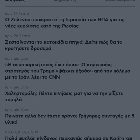
πριν 17 λεπτά
Ο Ζελένσκι ευχαριστεί τη Γερουσία των ΗΠΑ για τις
νέες κυρώσεις κατά της Ρωσίας
πριν 26 λεπτά
Ζεσταίνονται τα κατοικίδια πτηνά; Δείτε πώς θα τα
κρατήσετε δροσερά
πριν μία ώρα
«Η αεροπορική ισχύς έχει όρια»: Ο κορυφαίος
στρατηγός του Τραμπ «ψάχνει έξοδο» από τον πόλεμο
με το Ιράν, λέει το CNN
πριν μία ώρα
Χοληστερόλη: Πέντε κινήσεις ματ για να την ρίξετε
χαμηλά
πριν μία ώρα
Πεινάτε αλλά δεν έχετε χρόνο; Γρήγορες συνταγές με 5
υλικά
08.08.2026, 06:39
Πολύ υψηλός κίνδυνος πυρκαγιάς σήμερα σε Κρήτη και