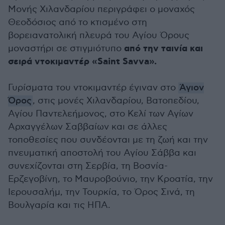
Μονής Χιλανδαρίου περιγράφει ο μοναχός
Θεοδόσιος από το κτισμένο στη
βορειανατολική πλευρά του Αγίου Όρους
από την ταινία και
μοναστήρι σε στιγμιότυπο
σειρά ντοκιμαντέρ «Saint Savva».
Γυρίσματα του ντοκιμαντέρ έγιναν στο
Άγιον
Όρος
, στις μονές Χιλανδαρίου, Βατοπεδίου,
Αγίου Παντελεήμονος, στο Κελί των Αγίων
Αρχαγγέλων Σαββαίων και σε άλλες
τοποθεσίες που συνδέονται με τη ζωή και την
πνευματική αποστολή του Αγίου Σάββα και
συνεχίζονται στη Σερβία, τη Βοσνία-
Ερζεγοβίνη, το Μαυροβούνιο, την Κροατία, την
Ιερουσαλήμ, την Τουρκία, το Όρος Σινά, τη
Βουλγαρία και τις ΗΠΑ.