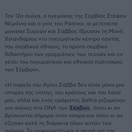
Τον 12ο αιώνα, ο ηγεµόνας της Σερβίας Στέφαν
Νεµάνια και ο γιος του Ράστκο, οι µετέπειτα
µοναχοί Συµεών και Σάββας ίδρυσαν τη Μονή
Χιλανδαρίου «το πνευματικόν κέντρο παντός
του σερβικού έθνους, το πρώτο σερβικό
διδακτήριο των γραμμάτων, των τεχνών και εν
γένει του πνευματικού και εθνικού πολιτισμού
των Σέρβων».
«Η πορεία του Αγίου Σάββα δεν είναι μόνο μια
ιστορία της πίστης, του κράτους και του λαού
μας, αλλά και ενός οράματος βαθιά ριζωμένου
για αιώνες στο DNA των
Σέρβων
, όπου κι αν
βρίσκονται σήμερα στον κόσμο και όπου κι αν
έζησαν κατά τη διάρκεια όλων αυτών των
αιώνων. Το ντοκιμαντέρ και η σειρά για τον