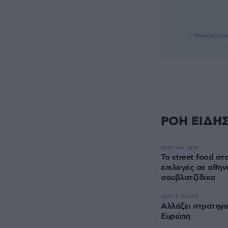
* Υποχρεωτι
ΡΟΗ ΕΙΔΗ
πριν μία ώρα
Το street food στ
επιλογές σε αθηνα
σουβλατζίδικα
πριν 5 λεπτά
Αλλάζει στρατηγι
Ευρώπη