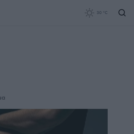
30
°C
μα