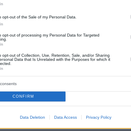
In
protothema.gr στο Google News
ο
και μάθετε πρώτοι όλες
o opt-out of the Sale of my Personal Data.
In
to opt-out of processing my Personal Data for Targeted
Ειδήσεις
ελευταίες
από την Ελλάδα και τον Κόσμο, τη στιγ
ing.
Protothema.gr
 στο
In
o opt-out of Collection, Use, Retention, Sale, and/or Sharing
Α
ersonal Data that Is Unrelated with the Purposes for which it
ΠΡΟΣΘΗΚΗ ΣΧΟΛΙΟΥ
(1)
lected.
In
07:54
consents
ά και θέλω δυσαρμονία, ατονισμό και τρομοτενή
Ζουν στο χθες. Τ' ακούσαμ' αυτά.
CONFIRM
Data Deletion
Data Access
Privacy Policy