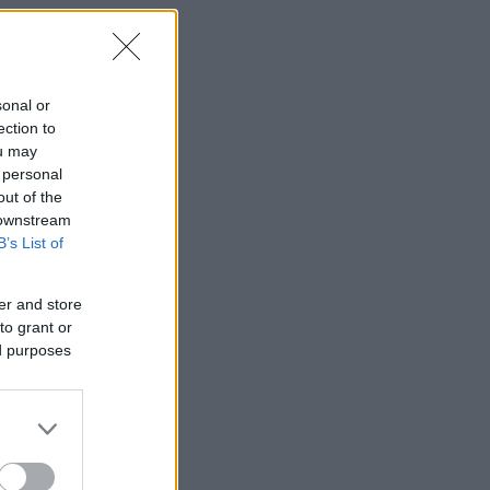
sonal or
ection to
ou may
 personal
out of the
 downstream
B’s List of
er and store
to grant or
ed purposes