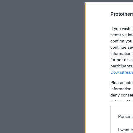
Protothe
If you wish 
sensitive in
confirm you
continue se
information 
further disc
participants
Downstream 
Please note
information 
deny consent
in below Go
Persona
I want t