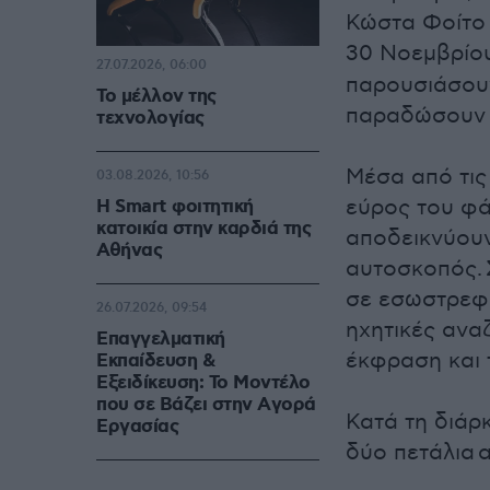
Κώστα Φοίτο κ
30 Νοεμβρίο
27.07.2026, 06:00
παρουσιάσουν
Το μέλλον της
παραδώσουν μ
τεχνολογίας
Μέσα από τις
03.08.2026, 10:56
εύρος του φά
Η Smart φοιτητική
κατοικία στην καρδιά της
αποδεικνύουν 
Αθήνας
αυτοσκοπός. Σ
σε εσωστρεφε
26.07.2026, 09:54
ηχητικές ανα
Επαγγελματική
έκφραση και 
Εκπαίδευση &
Εξειδίκευση: Το Mοντέλο
που σε Bάζει στην Aγορά
Κατά τη διάρ
Eργασίας
δύο πετάλια 