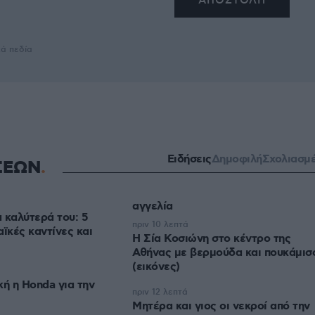
κά πεδία
Ειδήσεις
Δημοφιλή
Σχολιασμ
ΣΕΩΝ
αγγελία
α καλύτερά του: 5
πριν 10 λεπτά
ϊκές καντίνες και
Η Σία Κοσιώνη στο κέντρο της
Αθήνας με βερμούδα και πουκάμισ
(εικόνες)
κή η Honda για την
πριν 12 λεπτά
Μητέρα και γιος οι νεκροί από την