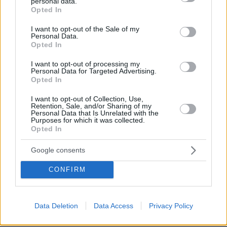
personal data.
grant or deny consent to Google and its third-party tags to
αποτρέπει δραστικά την πρόσβαση του πολίτη
Opted In
use your data for below specified purposes in below Google
στη δικαιοσύνη.
consent section.
I want to opt-out of the Sale of my
Personal Data.
Opted In
-Την αλλαγή του νόμου περί τεκμαρτών
εισοδημάτων, με επιβαρύνει δυσανάλογα, με
I want to opt-out of processing my
Personal Data for Targeted Advertising.
την ισοπεδωτική και αδιάκριτη λογική του, τους
Opted In
νεότερους συναδέλφους.
I want to opt-out of Collection, Use,
Retention, Sale, and/or Sharing of my
-Τη συνεχή και πειστική παρέμβαση για την
Personal Data that Is Unrelated with the
Purposes for which it was collected.
περιστολή της πολυνομίας και των
Opted In
αλλεπάλληλων αποσπασματικών νομοθετικών
Google consents
ρυθμίσεων, την προώθηση της κωδικοποίησης
της νομοθεσίας, τη βελτίωση των υποδομών και
CONFIRM
την επαρκή στελέχωση των δικαστηρίων.
Αιτήματα που δεν είναι συντεχνιακά και δεν
Data Deletion
Data Access
Privacy Policy
αφορούν τον κλάδο μας, αλλά επιδρούν