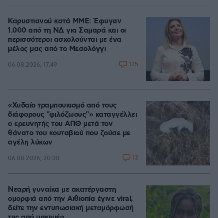
Καρυστιανού κατά ΜΜΕ: Έφυγαν
1.000 από τη ΝΔ για Σαμαρά και οι
περισσότεροι ασχολούνται με ένα
μέλος μας από το Μεσολόγγι
125
06.08.2026, 17:49
«Χυδαίο τραμπουκισμό από τους
διάφορους "φιλόζωους"» καταγγέλλει
ο ερευνητής του ΑΠΘ μετά τον
θάνατο του κουταβιού που ζούσε με
αγέλη λύκων
13
06.08.2026, 20:30
Νεαρή γυναίκα με ακατέργαστη
ομορφιά από την Αιθιοπία έγινε viral,
δείτε την εντυπωσιακή μεταμόρφωσή
της από μακιγιέρ