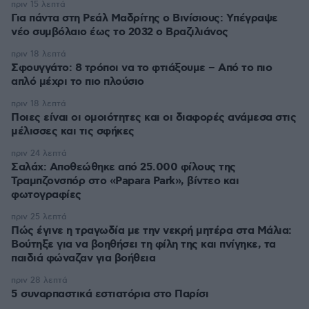
πριν 15 λεπτά
Για πάντα στη Ρεάλ Μαδρίτης ο Βινίσιους: Yπέγραψε
νέο συμβόλαιο έως το 2032 ο Βραζιλιάνος
πριν 18 λεπτά
Σφουγγάτο: 8 τρόποι να το φτιάξουμε – Από το πιο
απλό μέχρι το πιο πλούσιο
πριν 18 λεπτά
Ποιες είναι οι ομοιότητες και οι διαφορές ανάμεσα στις
μέλισσες και τις σφήκες
πριν 24 λεπτά
Σαλάχ: Αποθεώθηκε από 25.000 φίλους της
Τραμπζονσπόρ στο «Papara Park», βίντεο και
φωτογραφίες
πριν 25 λεπτά
Πώς έγινε η τραγωδία με την νεκρή μητέρα στα Μάλια:
Βούτηξε για να βοηθήσει τη φίλη της και πνίγηκε, τα
παιδιά φώναζαν για βοήθεια
πριν 28 λεπτά
5 συναρπαστικά εστιατόρια στο Παρίσι