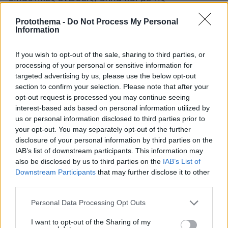
ανεξάρτητες αρχές, πρωτίστως με τον
Protothema -
Do Not Process My Personal
Συνήγορο του Πολίτη. Η κοινή δράση φορέων
Information
που μοιράζονται όχι μόνο τη θεσμική ευθύνη,
αλλά και την αγωνία για την εύρυθμη και
If you wish to opt-out of the sale, sharing to third parties, or
αποτελεσματική απονομή της δικαιοσύνης
processing of your personal or sensitive information for
targeted advertising by us, please use the below opt-out
είναι επιβεβλημένη.
section to confirm your selection. Please note that after your
opt-out request is processed you may continue seeing
Αλλά και με την πληρέστερη και
interest-based ads based on personal information utilized by
συστηματικότερη προβολή πάγιων αιτημάτων
us or personal information disclosed to third parties prior to
your opt-out. You may separately opt-out of the further
του δικηγορικού κλάδου:
disclosure of your personal information by third parties on the
IAB’s list of downstream participants. This information may
-Την επαναφορά της υποχρεωτικής
also be disclosed by us to third parties on the
IAB’s List of
παράστασης στα συμβόλαια, που θωρακίζει
Downstream Participants
that may further disclose it to other
την ασφάλεια των συναλλαγών.
third parties.
Please note that this website/app uses one or more Google
Personal Data Processing Opt Outs
-Τη μείωση του ΦΠΑ στην παροχή νομικών,
services and may gather and store information including but
not limited to your visit or usage behaviour. You may click to
I want to opt-out of the Sharing of my
ιδιαίτερα δικαστηριακών, υπηρεσιών, που