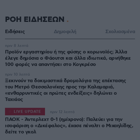
ΡΟΗ ΕΙΔΗΣΕΩΝ
Ειδήσεις
Δημοφιλή
Σχολιασμένα
πριν 8 λεπτά
Προϊόν εργαστηρίου ή της φύσης ο κορωνοϊός; Άλλα
έλεγε δημόσια ο Φάουτσι και άλλα ιδιωτικά, αρνήθηκε
100 φορές να απαντήσει στο Κογκρέσο
πριν 10 λεπτά
Ξεκινούν τα δοκιμαστικά δρομολόγια της επέκτασης
του Μετρό Θεσσαλονίκης προς την Καλαμαριά,
«ενθαρρυντικές οι πρώτες ενδείξεις» δηλώνει ο
Ταχιάος
LIVE UPDATE
πριν 12 λεπτά
ΠΑΟΚ - Άντερλεχτ 0-1 (ημίχρονο): Παλεύει για την
ισοφάριση ο «Δικέφαλος», έχασε πέναλτι ο Μιχαηλίδης,