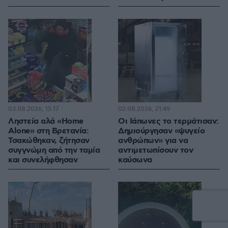
03.08.2026, 15:17
02.08.2026, 21:49
Ληστεία αλά «Home
Οι Ιάπωνες το τερμάτισαν:
Alone» στη Βρετανία:
Δημιούργησαν «ψυγείο
Τσακώθηκαν, ζήτησαν
ανθρώπων» για να
συγγνώμη από την ταμία
αντιμετωπίσουν τον
και συνελήφθησαν
καύσωνα