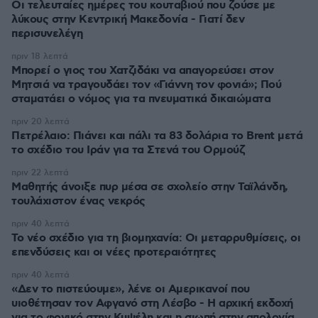
Οι τελευταίες ημέρες του κουταβιού που ζούσε με
λύκους στην Κεντρική Μακεδονία - Γιατί δεν
περισυνελέγη
πριν 18 λεπτά
Μπορεί ο γιος του Χατζιδάκι να απαγορεύσει στον
Μητσιά να τραγουδάει τον «Γιάννη τον φονιά»; Πού
σταματάει ο νόμος για τα πνευματικά δικαιώματα
πριν 20 λεπτά
Πετρέλαιο: Πιάνει και πάλι τα 83 δολάρια το Brent μετά
το σχέδιο του Ιράν για τα Στενά του Ορμούζ
πριν 22 λεπτά
Μαθητής άνοιξε πυρ μέσα σε σχολείο στην Ταϊλάνδη,
τουλάχιστον ένας νεκρός
πριν 40 λεπτά
Το νέο σχέδιο για τη βιομηχανία: Οι μεταρρυθμίσεις, οι
επενδύσεις και οι νέες προτεραιότητες
πριν 40 λεπτά
«Δεν το πιστεύουμε», λένε οι Αμερικανοί που
υιοθέτησαν τον Αφγανό στη Λέσβο - Η αρχική εκδοχή
για το φονικό στην Κυψέλη και η σιωπή στην απολογία