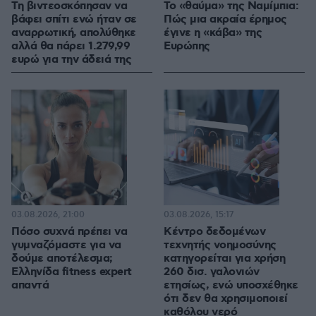
Τη βιντεοσκόπησαν να
Το «θαύμα» της Ναμίμπια:
βάφει σπίτι ενώ ήταν σε
Πώς μια ακραία έρημος
αναρρωτική, απολύθηκε
έγινε η «κάβα» της
αλλά θα πάρει 1.279,99
Ευρώπης
ευρώ για την άδειά της
03.08.2026, 21:00
03.08.2026, 15:17
Πόσο συχνά πρέπει να
Κέντρο δεδομένων
γυμναζόμαστε για να
τεχνητής νοημοσύνης
δούμε αποτέλεσμα;
κατηγορείται για χρήση
Ελληνίδα fitness expert
260 δισ. γαλονιών
απαντά
ετησίως, ενώ υποσχέθηκε
ότι δεν θα χρησιμοποιεί
καθόλου νερό