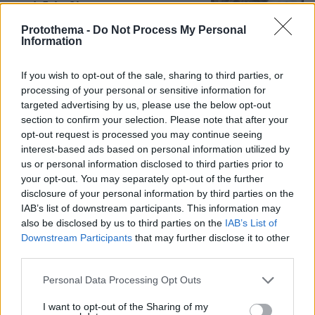
μικρέ, δείτε βίντεο
163
06.08.2026, 16:39
Protothema -
Do Not Process My Personal
Information
If you wish to opt-out of the sale, sharing to third parties, or
Γιώργος Παράσχος: Χαμογελαστός,
processing of your personal or sensitive information for
δίνει τη μάχη του με τον καρκίνο,
targeted advertising by us, please use the below opt-out
μπήκε στο νοσοκομείο για νέα
section to confirm your selection. Please note that after your
θεραπεία
opt-out request is processed you may continue seeing
interest-based ads based on personal information utilized by
59
06.08.2026, 18:00
us or personal information disclosed to third parties prior to
your opt-out. You may separately opt-out of the further
disclosure of your personal information by third parties on the
IAB’s list of downstream participants. This information may
Για πέμπτη συνεχόμενη χρονιά στο
ΠΑΓΝΗ ο Βλαδίμηρος Κυριακίδης,
also be disclosed by us to third parties on the
IAB’s List of
βρέθηκε κοντά στα παιδιά και άκουσε
Downstream Participants
that may further disclose it to other
τις ιστορίες τους
third parties.
22
06.08.2026, 17:38
Please note that this website/app uses one or more Google
Personal Data Processing Opt Outs
services and may gather and store information including but
not limited to your visit or usage behaviour. You may click to
I want to opt-out of the Sharing of my