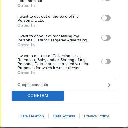
personal data.
grant or deny consent to Google and its third-party tags to
Opted In
use your data for below specified purposes in below Google
consent section.
I want to opt-out of the Sale of my
Games
Personal Data.
Opted In
I want to opt-out of processing my
Personal Data for Targeted Advertising.
Opted In
I want to opt-out of Collection, Use,
Retention, Sale, and/or Sharing of my
Personal Data that Is Unrelated with the
Purposes for which it was collected.
Northern Heights
Candy Bub
Cut The Rope
Opted In
Google consents
ΔΕΙΤΕ ΟΛΑ ΤΑ GAMES
CONFIRM
Best of Network
Data Deletion
Data Access
Privacy Policy