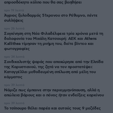
απροσδόκητο κόλπο που θα σας βοηθήσει
πριν 19 λεπτά
Άγριος ξυλοδαρμός 51χρονου στο Ρέθυμνο, πέντε
συλλήψεις
πριν 26 λεπτά
Συγκίνηση στη Νέα Φιλαδέλφεια τρία χρόνια μετά τη
δολοφονία του Μιχάλη Κατσουρή: ΑΕΚ και Athens
Kallithea τίμησαν τη μνήμη του, δείτε βίντεο και
φωτογραφίες
πριν 34 λεπτά
Συνδικαλιστής ψαράς που αποχώρησε από την Ελπίδα
της Καρυστιανού, της ζητά να τον προστατέψει:
Καταγγέλλει μεθοδευμένη σπίλωση από μέλη του
κόμματος
πριν 39 λεπτά
Νόμιζε πως έμπαινε στην περιεμμηνόπαυση, αλλά η
απώλεια βάρους και ο πόνος ήταν ενδείξεις καρκίνου
πριν 39 λεπτά
Το τσίπουρο θέλει παρέα και αυτούς τους 9 μεζέδες