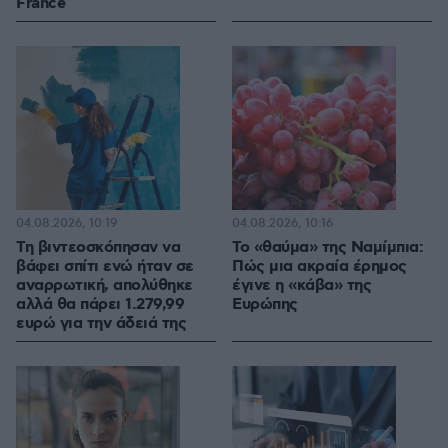
France
04.08.2026, 10:19
04.08.2026, 10:16
Τη βιντεοσκόπησαν να
Το «θαύμα» της Ναμίμπια:
βάφει σπίτι ενώ ήταν σε
Πώς μια ακραία έρημος
αναρρωτική, απολύθηκε
έγινε η «κάβα» της
αλλά θα πάρει 1.279,99
Ευρώπης
ευρώ για την άδειά της