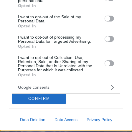
personal data.
grant or deny consent to Google and its third-party tags to
Opted In
use your data for below specified purposes in below Google
consent section.
I want to opt-out of the Sale of my
Personal Data.
Opted In
I want to opt-out of processing my
Personal Data for Targeted Advertising.
Opted In
08.08.2026, 16:24
Ανεύρυσμα: Απλό τεστ του αντίχειρα προμηνύει
I want to opt-out of Collection, Use,
Retention, Sale, and/or Sharing of my
τον αυξημένο κίνδυνο – Γίνεται σε 1 λεπτό
Personal Data that Is Unrelated with the
Purposes for which it was collected.
Opted In
Google consents
CONFIRM
Data Deletion
Data Access
Privacy Policy