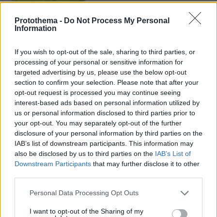
Northern Heights
Candy Bub
Cut The Rope
Protothema -
Do Not Process My Personal
Information
ΔΕΙΤΕ ΟΛΑ ΤΑ GAMES
If you wish to opt-out of the sale, sharing to third parties, or
processing of your personal or sensitive information for
targeted advertising by us, please use the below opt-out
Best of Network
section to confirm your selection. Please note that after your
opt-out request is processed you may continue seeing
interest-based ads based on personal information utilized by
us or personal information disclosed to third parties prior to
your opt-out. You may separately opt-out of the further
disclosure of your personal information by third parties on the
IAB’s list of downstream participants. This information may
also be disclosed by us to third parties on the
IAB’s List of
Downstream Participants
that may further disclose it to other
third parties.
Please note that this website/app uses one or more Google
Personal Data Processing Opt Outs
services and may gather and store information including but
not limited to your visit or usage behaviour. You may click to
I want to opt-out of the Sharing of my